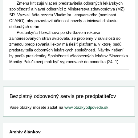
Zmenu kritizujú viacerí predstavitelia odborných lekárskych
spoločností a hlavní odborníci z Ministerstva zdravotníctva (MZ)
SR. Vyzvali šéfa rezortu Vladimíra Lengvarského (nominant
OĽANO), aby pozastavil účinnosť novely a inicioval diskusiu
dotknutých strán.
Poslankyňa Horváthová po štvrtkovom rokovaní
zainteresovaných strán avizovala, že problémy v súvislosti so
zmenou predpisovania liekov má riešiť platforma, v ktorej budú
predstavitelia odborných lekárskych spoločností. Návrhy riešení
by podľa prezidentky Spoločnosti všeobecných lekárov Slovenska
Moniky Paluškovej mali byť vypracované do pondelka (24. 1).
Bezplatný odpovedný servis pre predplatiteľov
Vaše otázky môžete zadať na
www.otazkyodpovede.sk
.
Archív článkov