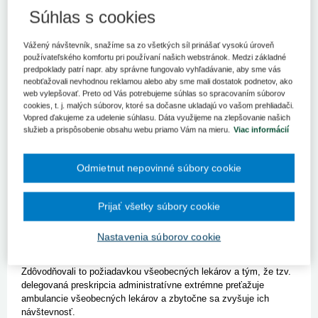
Súhlas s cookies
Bratislava 20. januára (TASR) - Všeobecní lekári predpísali na
odporúčanie špecialistov v minulom roku 6.214.546 receptov na
lieky. V roku 2020 ich bolo 6.992.481. Vyplýva to z dát, ktoré
Vážený návštevník, snažíme sa zo všetkých síl prinášať vysokú úroveň
používateľského komfortu pri používaní našich webstránok. Medzi základné
TASR poskytli všetky tri zdravotné poisťovne.
predpoklady patrí napr. aby správne fungovalo vyhľadávanie, aby sme vás
neobťažovali nevhodnou reklamou alebo aby sme mali dostatok podnetov, ako
Podľa dát Všeobecnej zdravotnej poisťovne (VšZP) na
web vylepšovať. Preto od Vás potrebujeme súhlas so spracovaním súborov
odporúčanie špecialistom vydali všeobecní lekári v roku 2020
cookies, t. j. malých súborov, ktoré sa dočasne ukladajú vo vašom prehliadači.
celkom 5.026.777 receptov na lieky. V roku 2021 to bolo celkom
Vopred ďakujeme za udelenie súhlasu. Dáta využijeme na zlepšovanie našich
4.386.499 predpisov.
služieb a prispôsobenie obsahu webu priamo Vám na mieru.
Viac informácií
Z údajov zdravotnej poisťovne Dôvera vyplýva, že v roku 2021
predpísali všeobecní lekári na základe odporúčania špecialistu
1.456.000 receptov. Rok predtým takto obvodní lekári predpísali
Odmietnut nepovinné súbory cookie
1.578.000 receptov.
Zdravotná poisťovňa Union uvádza, že v minulom roku
všeobecní lekári na odporúčanie lekárov predpísali 372.047
Prijať všetky súbory cookie
receptov, rok predtým to bolo 387.704.
Nové pravidlá predpisovania liekov, ktoré priniesla novela
Nastavenia súborov cookie
zákona o lieku, presadili poslanci Národnej rady (NR) SR za klub
OĽANO Eva Horváthová, Marek Šefčík a Marek Krajčí.
Zdôvodňovali to požiadavkou všeobecných lekárov a tým, že tzv.
delegovaná preskripcia administratívne extrémne preťažuje
ambulancie všeobecných lekárov a zbytočne sa zvyšuje ich
návštevnosť.