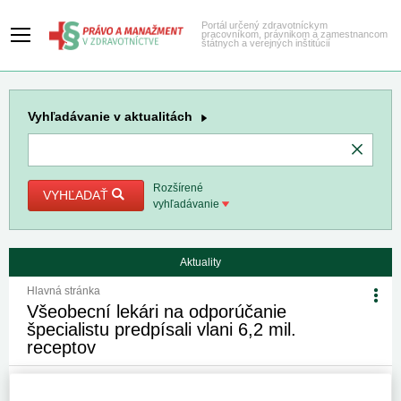
Portál určený zdravotníckym
pracovníkom, právnikom a zamestnancom
štátnych a verejných inštitúcií
Vyhľadávanie
v aktualitách
Rozšírené
VYHĽADAŤ
vyhľadávanie
Aktuality
Hlavná stránka
Všeobecní lekári na odporúčanie
špecialistu predpísali vlani 6,2 mil.
receptov
20. 1. 2022
Kategória:
Spravodajstvo
Autor/i: TASR