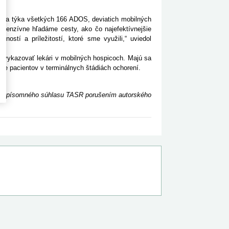
ny sa týka všetkých 166 ADOS, deviatich mobilných
ntenzívne hľadáme cesty, ako čo najefektívnejšie
ností a príležitostí, ktoré sme využili,“ uviedol
 vykazovať lekári v mobilných hospicoch. Majú sa
i pre pacientov v terminálnych štádiách ochorení.
ceho písomného súhlasu TASR porušením autorského