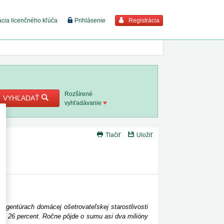
Registrácia
ácia licenčného kľúča
Prihlásenie
braziť viac
7. 8. 2026
Rozšírené
VYHĽADAŤ
vyhľadávanie
8. 8. 2026
Tlačiť
Uložiť
 18. 8.
 2. 8.
1. 8. 2026
gentúrach domácej ošetrovateľskej starostlivosti
1. 8. 2026
 o 26 percent. Ročne pôjde o sumu asi dva milióny