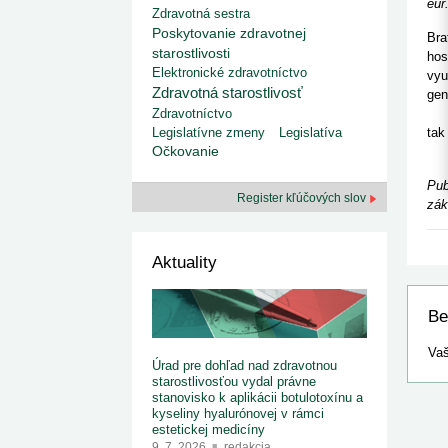
kategorizovaných liekov 1. 8....
eur
Zdravotná sestra
1. 7. 2026
redakcia
Poskytovanie zdravotnej
Ministerstvo zdravotníctva zverejnilo aktualizovaný
Bra
zoznam kategori...
starostlivosti
hos
29. 6. 2026
redakcia
Elektronické zdravotníctvo
vyu
Rezort zdravotníctva zverejnil zoznam
Zdravotná starostlivosť
gen
kategorizovaných špeciálnych ...
Zdravotníctvo
Naj
29. 6. 2026
redakcia
Legislatívne zmeny
Legislatíva
tak
Výzva na podporu dostupnosti zdravotnej
Očkovanie
TAS
starostlivosti v centrách z...
22. 6. 2026
redakcia
Pub
Register kľúčových slov
zák
Aktuality
Be
Vaš
Úrad pre dohľad nad zdravotnou
starostlivosťou vydal právne
stanovisko k aplikácii botulotoxínu a
kyseliny hyalurónovej v rámci
estetickej medicíny
9. 7. 2026
redakcia