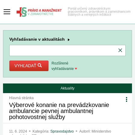
Portál určený zdravotníckym
pracovníkom, právnikom a zamestnancom
štátnych a verejných inštitúcií
Vyhľadávanie
v aktualitách
Rozšírené
VYHĽADAŤ
vyhľadávanie
Aktuality
Hlavná stránka
Výberové konanie na prevádzkovanie
ambulancie pevnej ambulantnej
pohotovostnej služby
11. 6. 2024
Kategória:
Spravodajstvo
Autor/i: Ministerstvo