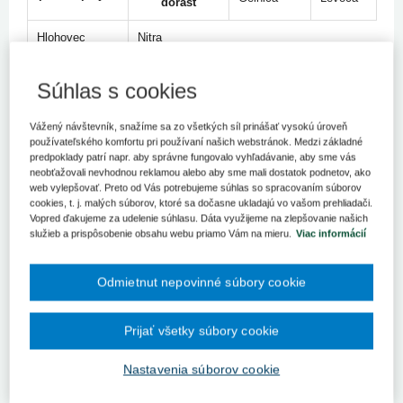
dorast
Hlohovec
Nitra
Ilava
Prešov
Súhlas s cookies
Kráľovský
Rožňava
Chlmec
Vážený návštevník, snažíme sa zo všetkých síl prinášať vysokú úroveň
používateľského komfortu pri používaní našich webstránok. Medzi základné
predpoklady patrí napr. aby správne fungovalo vyhľadávanie, aby sme vás
Kysucké Nové
Topoľčany
neobťažovali nevhodnou reklamou alebo aby sme mali dostatok podnetov, ako
Mesto
web vylepšovať. Preto od Vás potrebujeme súhlas so spracovaním súborov
cookies, t. j. malých súborov, ktoré sa dočasne ukladajú vo vašom prehliadači.
Malacky
Trebišov
Vopred ďakujeme za udelenie súhlasu. Dáta využijeme na zlepšovanie našich
služieb a prispôsobenie obsahu webu priamo Vám na mieru.
Viac informácií
Martin
Veľký Krtíš
Žiar nad
Odmietnut nepovinné súbory cookie
Nitra
Hronom
Prijať všetky súbory cookie
Nové Zámky
Prešov
Nastavenia súborov cookie
Púchov