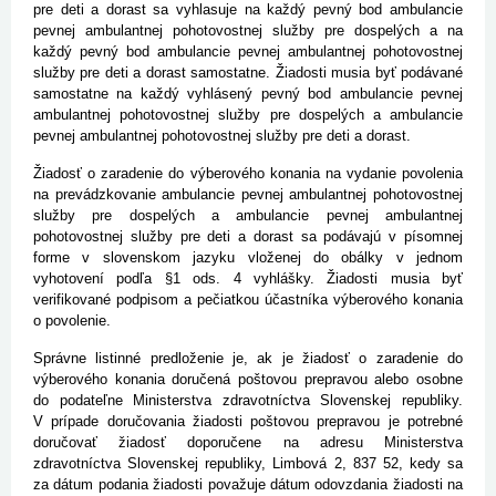
pre deti a dorast sa vyhlasuje na každý pevný bod ambulancie
pevnej ambulantnej pohotovostnej služby pre dospelých a na
každý pevný bod ambulancie pevnej ambulantnej pohotovostnej
služby pre deti a dorast samostatne. Žiadosti musia byť podávané
samostatne na každý vyhlásený pevný bod ambulancie pevnej
ambulantnej pohotovostnej služby pre dospelých a ambulancie
pevnej ambulantnej pohotovostnej služby pre deti a dorast.
Žiadosť o zaradenie do výberového konania na vydanie povolenia
na prevádzkovanie ambulancie pevnej ambulantnej pohotovostnej
služby pre dospelých a ambulancie pevnej ambulantnej
pohotovostnej služby pre deti a dorast sa podávajú v písomnej
forme v slovenskom jazyku vloženej do obálky v jednom
vyhotovení podľa §1 ods. 4 vyhlášky. Žiadosti musia byť
verifikované podpisom a pečiatkou účastníka výberového konania
o povolenie.
Správne listinné predloženie je, ak je žiadosť o zaradenie do
výberového konania doručená poštovou prepravou alebo osobne
do podateľne Ministerstva zdravotníctva Slovenskej republiky.
V prípade doručovania žiadosti poštovou prepravou je potrebné
doručovať žiadosť doporučene na adresu Ministerstva
zdravotníctva Slovenskej republiky, Limbová 2, 837 52, kedy sa
za dátum podania žiadosti považuje dátum odovzdania žiadosti na