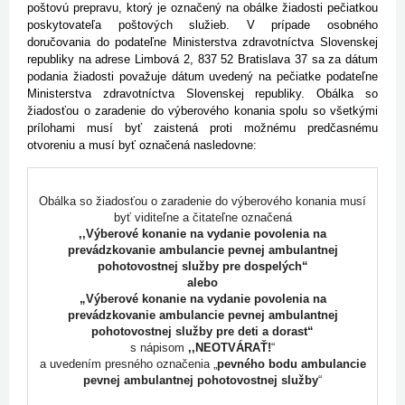
poštovú prepravu, ktorý je označený na obálke žiadosti pečiatkou
poskytovateľa poštových služieb. V prípade osobného
doručovania do podateľne Ministerstva zdravotníctva Slovenskej
republiky na adrese Limbová
2, 837 52 Bratislava 37 sa za dátum
podania žiadosti považuje dátum uvedený na pečiatke podateľne
Ministerstva zdravotníctva Slovenskej republiky. Obálka so
žiadosťou o zaradenie do výberového konania spolu so všetkými
prílohami musí byť zaistená proti možnému predčasnému
otvoreniu a musí byť označená nasledovne:
Obálka so žiadosťou o zaradenie do výberového konania musí
byť viditeľne a čitateľne označená
,,
Výberové konanie na vydanie povolenia na
prevádzkovanie ambulancie pevnej ambulantnej
pohotovostnej služby pre dospelých“
alebo
„Výberové konanie na vydanie povolenia na
prevádzkovanie ambulancie pevnej ambulantnej
pohotovostnej služby pre deti a dorast“
s nápisom
,,NEOTVÁRAŤ!
“
a uvedením presného označenia „
pevného bodu ambulancie
pevnej ambulantnej pohotovostnej služby
“