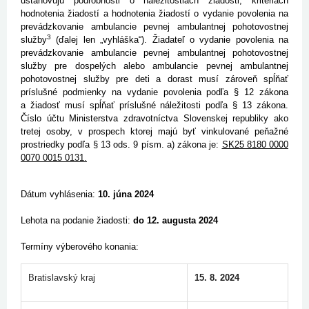
ustanovujú podrobnosti o náležitostiach žiadosti, kritériách
hodnotenia žiadostí a hodnotenia žiadostí o vydanie povolenia na
prevádzkovanie ambulancie pevnej ambulantnej pohotovostnej
3
služby
(ďalej len „vyhláška“). Žiadateľ o vydanie povolenia na
prevádzkovanie ambulancie pevnej ambulantnej pohotovostnej
služby pre dospelých alebo ambulancie pevnej ambulantnej
pohotovostnej služby pre deti a dorast musí zároveň spĺňať
príslušné podmienky na vydanie povolenia podľa § 12 zákona
a žiadosť musí spĺňať príslušné náležitosti podľa § 13 zákona.
Číslo účtu Ministerstva zdravotníctva Slovenskej republiky ako
tretej osoby, v prospech ktorej majú byť vinkulované peňažné
prostriedky podľa § 13 ods. 9 písm. a) zákona je:
SK25 8180 0000
0070 0015 0131.
Dátum vyhlásenia:
10. júna 2024
Lehota na podanie žiadosti:
do 12. augusta 2024
Termíny výberového konania:
Bratislavský kraj
15. 8. 2024