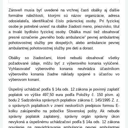
Zároveň musia byť uvedené na vrchnej časti obálky aj ďalšie
formálne náležitosti, ktorými sú názov organizácie, adresa
odosielateľa, identifikačné číslo právnickej osoby. Pri fyzickej
osobe je potrebné uviesť na obálke žiadosti meno, priezvisko, titul
a trvalé bydlisko fyzickej osoby. Obálka musí tiež obsahovať
presné označenie „pevného bodu ambulancie“ pevnej ambulantnej
pohotovostnej služby pre dospelých, alebo ambulancie pevnej
ambulantnej pohotovostnej služby pre deti a dorast.
Obálky so žiadosťami, ktoré nebudú obsahovať všetky
požadované údaje, môžu byť z výberového konania vylúčené.
Vyhlasovateľ výberového konania neuhrádza účastníkom
výberového konania žiadne náklady spojené s účasťou vo
výberovom konaní.
Úspešný uchádzač podľa § 14a ods. 12 zákona je povinný zaplatiť
poplatok vo výške 497,50 eura podľa Položky č. 150 písm. a)
bodu 2 Sadzobníka správnych poplatkov zákona č. 145/1995 Z. z.
o správnych poplatkoch v znení neskorších predpisov formou E-
kolku zakúpeného na pobočke Slovenskej pošty. Ak nebude
správny poplatok zaplatený, správny orgán správny úkon
nevykoná a úspešnému uchádzačovi podľa § 14a ods. 12 zákona
povolenie na prevádzkovanie ambulancie pevnej ambulantnej