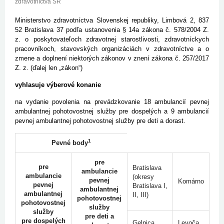
zdravotníctva SR
Ministerstvo zdravotníctva Slovenskej republiky, Limbová 2, 837
52 Bratislava 37 podľa ustanovenia § 14a zákona č. 578/2004 Z.
z. o poskytovateľoch zdravotnej starostlivosti, zdravotníckych
pracovníkoch, stavovských organizáciách v zdravotníctve a o
zmene a doplnení niektorých zákonov v znení zákona č. 257/2017
Z. z. (ďalej len „zákon“)
vyhlasuje výberové konanie
na vydanie povolenia na prevádzkovanie 18 ambulancií pevnej
ambulantnej pohotovostnej služby pre dospelých a 9 ambulancií
pevnej ambulantnej pohotovostnej služby pre deti a dorast.
1
Pevné body
pre
pre
Bratislava
ambulancie
ambulancie
(okresy
pevnej
Komárno
pevnej
Bratislava I,
ambulantnej
ambulantnej
II, III)
pohotovostnej
pohotovostnej
služby
služby
pre deti a
pre dospelých
Gelnica
Levoča