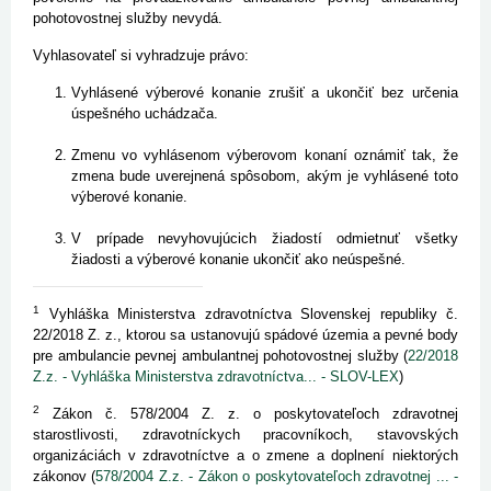
pohotovostnej služby nevydá.
Vyhlasovateľ si vyhradzuje právo:
Vyhlásené výberové konanie zrušiť a ukončiť bez určenia
úspešného uchádzača.
Zmenu vo vyhlásenom výberovom konaní oznámiť tak, že
zmena bude uverejnená spôsobom, akým je vyhlásené toto
výberové konanie.
V prípade nevyhovujúcich žiadostí odmietnuť všetky
žiadosti a výberové konanie ukončiť ako neúspešné.
1
Vyhláška Ministerstva zdravotníctva Slovenskej republiky č.
22/2018 Z. z., ktorou sa ustanovujú spádové územia a pevné body
pre ambulancie pevnej ambulantnej pohotovostnej služby (
22/2018
Z.z. - Vyhláška Ministerstva zdravotníctva... - SLOV-LEX
)
2
Zákon č. 578/2004 Z. z. o poskytovateľoch zdravotnej
starostlivosti, zdravotníckych pracovníkoch, stavovských
organizáciách v zdravotníctve a o zmene a doplnení niektorých
zákonov (
578/2004 Z.z. - Zákon o poskytovateľoch zdravotnej ... -