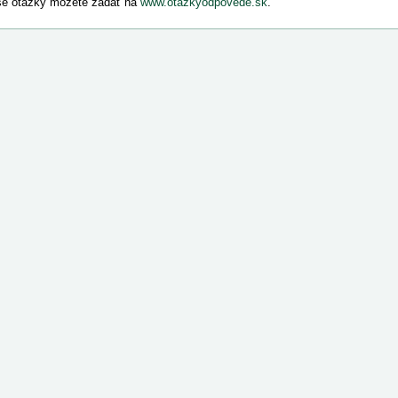
e otázky môžete zadať na
www.otazkyodpovede.sk
.