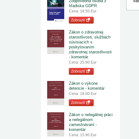
Zodpovedná osoba z
Vaš
hľadiska GDPR
Cena: 18.50 Eur
Zobraziť
Zákon o zdravotnej
starostlivosti, službách
súvisiacich s
poskytovaním
zdravotnej starostlivosti
- komentár
Cena: 25.90 Eur
Zobraziť
Zákon o výkone
detencie - komentár
Cena: 18.00 Eur
Zobraziť
Zákon o nelegálnej práci
a nelegálnom
zamestnávaní -
komentár
Cena: 15.90 Eur