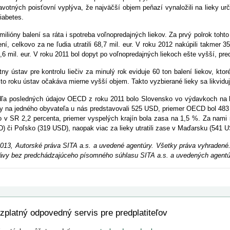
avotných poisťovní vyplýva, že najväčší objem peňazí vynaložili na lieky ur
diabetes.
milióny balení sa ráta i spotreba voľnopredajných liekov. Za prvý polrok toht
ení, celkovo za ne ľudia utratili 68,7 mil. eur. V roku 2012 nakúpili takmer 
,6 mil. eur. V roku 2011 bol dopyt po voľnopredajných liekoch ešte vyšší, pred
tny ústav pre kontrolu liečiv za minulý rok eviduje 60 ton balení liekov, ktoré
to roku ústav očakáva mierne vyšší objem. Takto vyzbierané lieky sa likvidu
ľa posledných údajov OECD z roku 2011 bolo Slovensko vo výdavkoch na l
ky na jedného obyvateľa u nás predstavovali 525 USD, priemer OECD bol 4
o v SR 2,2 percenta, priemer vyspelých krajín bola zasa na 1,5 %. Za nami
) či Poľsko (319 USD), naopak viac za lieky utratili zase v Maďarsku (541 U
013, Autorské práva SITA a.s. a uvedené agentúry. Všetky práva vyhradené.
ávy bez predchádzajúceho písomného súhlasu SITA a.s. a uvedených agentú
zplatný odpovedný servis pre predplatiteľov