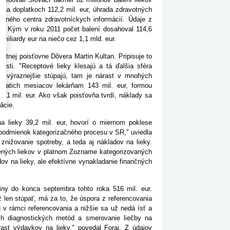
i na doplatkoch 112,2 mil. eur, úhrada zdravotných
odného centra zdravotníckych informácií. Údaje z
ov. Kým v roku 2011 počet balení dosahoval 114,6
 miliardy eur na niečo cez 1,1 mld. eur.
avotnej poisťovne Dôvera Martin Kultan. Pripisuje to
nosti. "Receptové lieky klesajú a tá ďalšia sféra
as výraznejšie stúpajú, tam je nárast v mnohých
eviatich mesiacov lekárňam 143 mil. eur, formou
i 11 mil. eur. Ako však poisťovňa tvrdí, náklady sa
zácie.
na lieky 39,2 mil. eur, hovorí o miernom poklese
 podmienok kategorizačného procesu v SR," uviedla
znižovanie spotreby, a teda aj nákladov na lieky.
dených liekov v platnom Zozname kategorizovaných
ov na lieky, ale efektívne vynakladanie finančných
viny do konca septembra tohto roka 516 mil. eur.
 len stúpať, má za to, že úspora z referencovania
 v rámci referencovania a nižšie sa už nedá ísť a
h diagnostických metód a smerovanie liečby na
ast výdavkov na lieky," povedal Forai. Z údajov