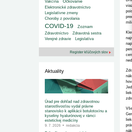
kategorizovaných liekov 1. 8....
Vakcína
Očkovanie
Od 1. augusta 2026 sa za
1. 7. 2026
redakcia
via
Elektronické zdravotníctvo
implementáciu nových elekt
Ministerstvo zdravotníctva zverejnilo aktualizovaný
poi
knižke
Legislatívne zmeny
zoznam kategori...
pre
Choroby z povolania
29. 6. 2026
redakcia
mil
COVID-19
Rezort zdravotníctva zverejnil zoznam
Zoznam
kategorizovaných špeciálnych ...
Kle
Zdravotníctvo
Zdravotná sestra
29. 6. 2026
redakcia
naj
Verejné zdravie
Legislatíva
Výzva na podporu dostupnosti zdravotnej
nap
starostlivosti v centrách z...
per
22. 6. 2026
redakcia
Register kľúčových slov
cen
ned
Zdr
Aktuality
nák
hov
Jed
lie
zdr
Úrad pre dohľad nad zdravotnou
starostlivosťou vydal právne
Vše
stanovisko k aplikácii botulotoxínu a
Gen
kyseliny hyalurónovej v rámci
lie
estetickej medicíny
prá
9. 7. 2026
redakcia
nák