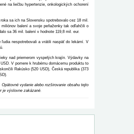
čené na liečbu hypertenzie, onkologických ochorení
o roka sa ich na Slovensku spotrebovalo cez 18 mil.
35 miliónov balení a svoje peňaženky tak odľahčili o
alo sa 36 mil. balení v hodnote 119,8 mil. eur.
 ľudia nespotrebovali a vrátili naspäť do lekární. V
jú.
ieky nad priemerom vyspelých krajín. Výdavky na
83 USD. V pomere k hrubému domácemu produktu to
 skončili Rakúsko (520 USD), Česká republika (373
SD).
 Opätovné vydanie alebo rozširovanie obsahu tejto
r je výslovne zakázané.