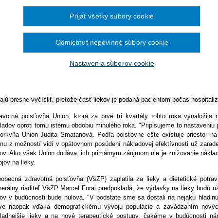
Ročník 2014
2016
čína šesťmesačné prechodné obdobie na
Ročník 2013
2015
zaných na lekársky predpis v celkovej hodnote 860 mil. eur. Pacienti nechal
ronických služieb v elektronickej zdravotnej
Prijať všetky súbory cookie
Ročník 2012
2014
sťovní sa vyšplhala na zvyšných 747,4 mil. eur. Vyplýva to z údajov Nár
Ročník 2011
2013
dchádzajúcich dvoch rokov, hovoria o klesajúcej spotrebe receptových liek
Ročník 2010
2012
ióna, rok na to poklesol na 108,8 milióna. Výdavky tak medziročne klesli z 1,2
Ročník 2026
2011
Odmietnut nepovinné súbory cookie
2010
sajúci trend spotreby receptových liekov potvrdzuje aj generálny riaditeľ zdr
mä reformám v liekovej politike, ktoré boli urobené, ako aj kontrolnej čin
Nastavenia súborov cookie
ríklad zdravotnícke pomôcky, alebo špeciálne zdravotné materiály, tie z
centách," skonštatoval Kultan. Dôvera uhradila za lieky počas prvých d
trálneho nákupu 25,6 mil. eur a v rámci ambulantnej zdravotnej starostlivost
ajú presne vyčísliť, pretože časť liekov je podaná pacientom počas hospitali
avotná poisťovňa Union, ktorá za prvé tri kvartály tohto roka vynaložila 
ladov oproti tomu istému obdobiu minulého roka. "Pripisujeme to nastaveniu
orkyňa Union Judita Smatanová. Podľa poisťovne ešte existuje priestor na 
nu z možností vidí v opätovnom posúdení nákladovej efektívnosti už zara
kov. Ako však Union dodáva, ich primárnym záujmom nie je znižovanie náklad
ojov na lieky.
obecná zdravotná poisťovňa (VšZP) zaplatila za lieky a dietetické potra
erálny riaditeľ VšZP Marcel Forai predpokladá, že výdavky na lieky budú už
kov v budúcnosti bude nulová. "V podstate sme sa dostali na nejakú hladinu
ve naopak vďaka demografickému vývoju populácie a zavádzaním novýc
ladnejšie lieky a na nové terapeutické postupy, čakáme v budúcnosti nár