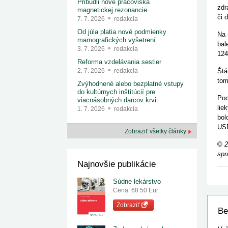
Pribudli nové pracoviská
zdr
magnetickej rezonancie
či 
7. 7. 2026
redakcia
Od júla platia nové podmienky
Na 
mamografických vyšetrení
bal
3. 7. 2026
redakcia
124
Reforma vzdelávania sestier
Štá
2. 7. 2026
redakcia
tom
Zvýhodnené alebo bezplatné vstupy
do kultúrnych inštitúcií pre
Pod
viacnásobných darcov krvi
lie
1. 7. 2026
redakcia
bol
USD
Zobraziť všetky články
©
2
spr
Najnovšie publikácie
Súdne lekárstvo
Cena: 68.50 Eur
Zobraziť
Be