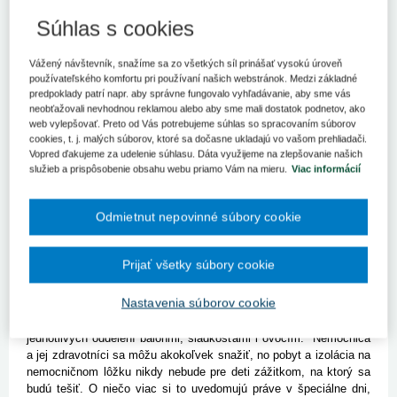
Bezpečné rozstupy medzi malými pacientmi merali v pondelok
dopoludnia zdravotní klauni pred budovou detskej polikliniky
Súhlas s cookies
Fakultnej nemocnice s poliklinikou (FNsP) v Žiline, kde zároveň
bublifukom dezinfikovali ovzdušie.
Vážený návštevník, snažíme sa zo všetkých síl prinášať vysokú úroveň
používateľského komfortu pri používaní našich webstránok. Medzi základné
Žilina 1. júna (TASR) – Podľa hovorkyne nemocnice Lenky
predpoklady patrí napr. aby správne fungovalo vyhľadávanie, aby sme vás
Zátekovej budú zlepšenie nálady a zmiernenie stresu pred
neobťažovali nevhodnou reklamou alebo aby sme mali dostatok podnetov, ako
vyšetrením prinášať vo vonkajších priestoroch nemocnice až do
web vylepšovať. Preto od Vás potrebujeme súhlas so spracovaním súborov
konca tohto týždňa.
cookies, t. j. malých súborov, ktoré sa dočasne ukladajú vo vašom prehliadači.
"Vo štvrtok čaká navyše veľké prekvapenie všetky
Vopred ďakujeme za udelenie súhlasu. Dáta využijeme na zlepšovanie našich
hospitalizované deti - v záhradnom átriu pediatrického pavilónu
služieb a prispôsobenie obsahu webu priamo Vám na mieru.
Viac informácií
pripravujú zdravotní klauni Červený nos Clowndoctors unikátnu
klauniádu pod balkónmi izieb. Veríme, že bude dobré počasie
Odmietnut nepovinné súbory cookie
a malí pacienti si aj cez okná, alebo v prípade dobrého
zdravotného stavu priamo cez balkóny klauniádu užijú. A spríjemní
im čas strávený v nemocnici," uviedol generálny riaditeľ FNsP
Prijať všetky súbory cookie
Žilina Igor Stalmašek.
Malých aj väčších pacientov na oddelení pediatrie, pediatrickej
Nastavenia súborov cookie
ortopédie a na novorodeneckom oddelení prekvapili Stalmašek
s ekonomickým riaditeľom nemocnice Petrom Braškom a vedením
jednotlivých oddelení balónmi, sladkosťami i ovocím. "Nemocnica
a jej zdravotníci sa môžu akokoľvek snažiť, no pobyt a izolácia na
nemocničnom lôžku nikdy nebude pre deti zážitkom, na ktorý sa
budú tešiť. O niečo viac si to uvedomujú práve v špeciálne dni,