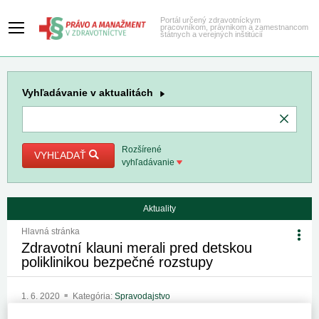
Portál určený zdravotníckym
pracovníkom, právnikom a zamestnancom
štátnych a verejných inštitúcií
Vyhľadávanie
v aktualitách
Rozšírené
VYHĽADAŤ
vyhľadávanie
Aktuality
Hlavná stránka
Zdravotní klauni merali pred detskou
poliklinikou bezpečné rozstupy
1. 6. 2020
Kategória:
Spravodajstvo