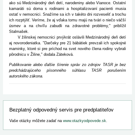
ako sú Medzinárodný deň detí, narodeniny alebo Vianoce. Ostatní
kamaráti sú doma s rodinami a hospitalizovaní pacienti musia
ostať v nemocnici. Snažíme sa ich v takéto dni rozveseliť a trochu
ich rozptýliť. Veríme, že aj vďaka tomu majú na tvári o niečo väčší
úsmev a na chvíľu zabudli na zdravotné problémy," priblížil
Stalmašek.
V žilinskej nemocnici prvýkrát oslávili Medzinárodný deň detí
aj novorodeniatka. "Darčeky pre 21 bábätiek prevzali ich spokojné
maminky, ktoré si pre príchod na svet nového člena rodiny vybrali
pôrodnicu v Žiline," dodala Záteková.
Publikovanie alebo ďalšie šírenie správ zo zdrojov TASR je bez
predchádzajúceho písomného súhlasu TASR porušením
autorského zákona.
Bezplatný odpovedný servis pre predplatiteľov
Vaše otázky môžete zadať na
www.otazkyodpovede.sk
.