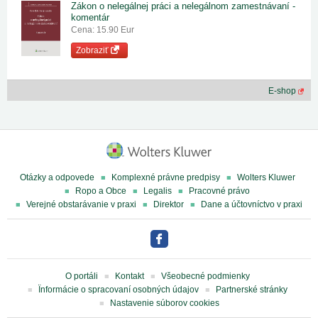
Zákon o nelegálnej práci a nelegálnom zamestnávaní -
komentár
Cena: 15.90 Eur
Zobraziť
E-shop
Otázky a odpovede
Komplexné právne predpisy
Wolters Kluwer
Ropo a Obce
Legalis
Pracovné právo
Verejné obstarávanie v praxi
Direktor
Dane a účtovníctvo v praxi
O portáli
Kontakt
Všeobecné podmienky
Ïnformácie o spracovaní osobných údajov
Partnerské stránky
Nastavenie súborov cookies