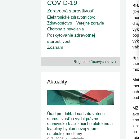
kategorizovaných liekov 1. 8....
COVID-19
Od 1. augusta 2026 sa za
1. 7. 2026
redakcia
BRA
implementáciu nových elekt
Zdravotná starostlivosť
Ministerstvo zdravotníctva zverejnilo aktualizovaný
(DR
knižke
zoznam kategori...
Elektronické zdravotníctvo
med
29. 6. 2026
redakcia
Zdravotníctvo
Verejné zdravie
dia
Rezort zdravotníctva zverejnil zoznam
Choroby z povolania
výk
kategorizovaných špeciálnych ...
Poskytovanie zdravotnej
pop
29. 6. 2026
redakcia
starostlivosti
výk
Výzva na podporu dostupnosti zdravotnej
váž
starostlivosti v centrách z...
Zoznam
22. 6. 2026
redakcia
Spo
Register kľúčových slov
tis
mož
Mat
Aktuality
med
och
bud
MZ 
Úrad pre dohľad nad zdravotnou
ako
starostlivosťou vydal právne
spo
stanovisko k aplikácii botulotoxínu a
kla
kyseliny hyalurónovej v rámci
ho 
estetickej medicíny
roč