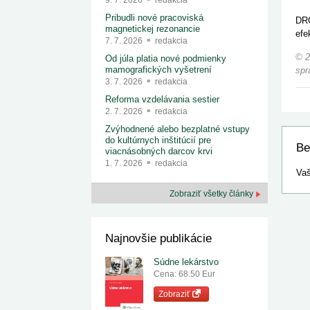
9. 7. 2026
redakcia
Pribudli nové pracoviská
DRG
magnetickej rezonancie
efe
7. 7. 2026
redakcia
© 2
Od júla platia nové podmienky
mamografických vyšetrení
spr
3. 7. 2026
redakcia
Reforma vzdelávania sestier
2. 7. 2026
redakcia
Zvýhodnené alebo bezplatné vstupy
do kultúrnych inštitúcií pre
Be
viacnásobných darcov krvi
1. 7. 2026
redakcia
Vaš
Zobraziť všetky články
Najnovšie publikácie
Súdne lekárstvo
Cena: 68.50 Eur
Zobraziť