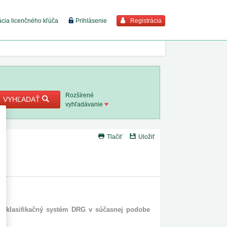
Registrácia
ácia licenčného kľúča
Prihlásenie
braziť viac
7. 8. 2026
Rozšírené
VYHĽADAŤ
vyhľadávanie
8. 8. 2026
Tlačiť
Uložiť
 18. 8.
ý
 2. 8.
1. 8. 2026
e klasifikačný systém DRG v súčasnej podobe
1. 8. 2026