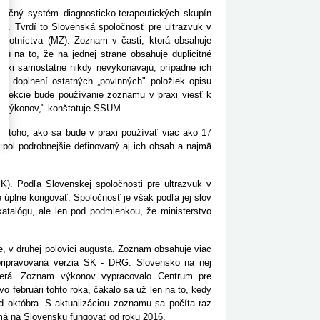
ačný systém diagnosticko-terapeutických skupín
. Tvrdí to Slovenská spoločnosť pre ultrazvuk v
avotníctva (MZ). Zoznam v časti, ktorá obsahuje
ú na to, že na jednej strane obsahuje duplicitné
raxi samostatne nikdy nevykonávajú, prípadne ich
po doplnení ostatných „povinných" položiek opisu
korekcie bude používanie zoznamu v praxi viesť k
í výkonov," konštatuje SSUM.
z toho, ako sa bude v praxi používať viac ako 17
 bol podrobnejšie definovaný aj ich obsah a najmä
). Podľa Slovenskej spoločnosti pre ultrazvuk v
úplne korigovať. Spoločnosť je však podľa jej slov
atalógu, ale len pod podmienkou, že ministerstvo
 v druhej polovici augusta. Zoznam obsahuje viac
 pripravovaná verzia SK - DRG. Slovensko na nej
berá. Zoznam výkonov vypracovalo Centrum pre
 februári tohto roka, čakalo sa už len na to, kedy
d októbra. S aktualizáciou zoznamu sa počíta raz
má na Slovensku fungovať od roku 2016.