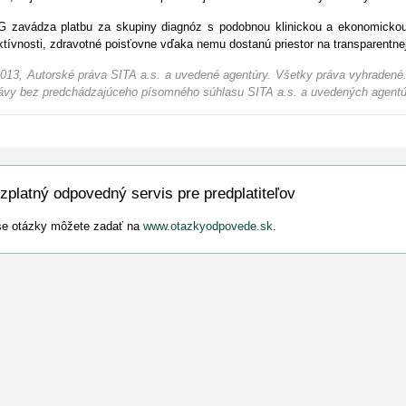
 zavádza platbu za skupiny diagnóz s podobnou klinickou a ekonomicko
ktívnosti, zdravotné poisťovne vďaka nemu dostanú priestor na transparentnej
013, Autorské práva SITA a.s. a uvedené agentúry. Všetky práva vyhradené.
ávy bez predchádzajúceho písomného súhlasu SITA a.s. a uvedených agentú
zplatný odpovedný servis pre predplatiteľov
e otázky môžete zadať na
www.otazkyodpovede.sk
.