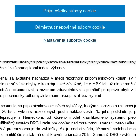
Ročník 2014
2016
čína šesťmesačné prechodné obdobie na
Ročník 2013
2015
TISLAVA 2. septembra (SITA) - Zoznam zdravotných výkonov pre klasifik
ronických služieb v elektronickej zdravotnej
Ročník 2012
2014
Prijať všetky súbory cookie
G) obsahuje množstvo nedostatkov, ktoré môžu mať v praxi závažné dopady
Ročník 2011
2013
icíne (SSUM), ktorá so svojimi námietkami oboznámila i ministerstvo zdr
Ročník 2010
2012
gnostické metódy, si podľa nich vyžaduje zásadné prepracovanie. Upozorňuj
Ročník 2026
2011
Odmietnut nepovinné súbory cookie
ony, na strane druhej niektoré výkony v zozname zase chýbajú, iné sa v p
2010
is nie je medicínsky akceptovateľný. "Súčasná verzia je nepoužiteľná aj 
Nastavenia súborov cookie
onov (opakovateľnosť, kompetencia, hodnota, trvanie), lebo bez zásadnej 
nym kolíznym situáciám a neriešiteľným problémom pri vykazovaní a hraden
ločnosť kritizuje aj druhú, takzvanú chirurgickú, časť zoznamu. Obavy má 
íc položiek určených pre vykazovanie terapeutických výkonov bez toho, aby
nosť vzájomnej kombinácie výkonov.
eriál sa aktuálne nachádza v medzirezortnom pripomienkovom konaní (MPK
icíne sú však chyby v katalógu také závažné, že v MPK ich už nie je možné 
otná spolupracovať s rezortom zdravotníctva a pomôcť pri oprave chýb v k
e pripomienky odborných komunít akceptovať bez výhrad.
posunulo na pripomienkovanie návrh vyhlášky, ktorým sa zoznam ustanovuje,
 20 tisíc výkonov rozdelených podľa nákladovosti. Na jeho podklade je
lupracuje s Nemeckom, od ktorého model klasifikačného systému pre
sifikačný systém DRG Úradu pre dohľad nad zdravotnou starostlivosťou ešte vo
MZ pretransformuje do vyhlášky. Ak ju odobrí vláda, účinnosť nadobudne o
ne, najbližšie sa tak má stať k prvému januáru 2015. Samotný DRG systém 