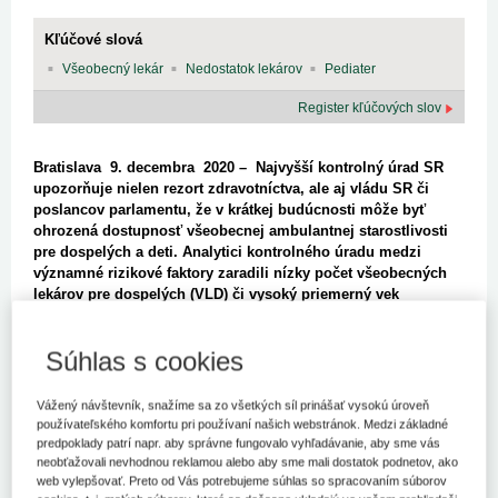
Kľúčové slová
Všeobecný lekár
Nedostatok lekárov
Pediater
Register kľúčových slov
Bratislava 9. decembra 2020 – Najvyšší kontrolný úrad SR
upozorňuje nielen rezort zdravotníctva, ale aj vládu SR či
poslancov parlamentu, že v krátkej budúcnosti môže byť
ohrozená dostupnosť všeobecnej ambulantnej starostlivosti
pre dospelých a deti. Analytici kontrolného úradu medzi
významné rizikové faktory zaradili nízky počet všeobecných
lekárov pre dospelých (VLD) či vysoký priemerný vek
všeobecných lekárov pre deti a dorast – pediatrov (VLDD).
Jedným z nástrojov štátu pre riešenie tohto celospoločenského
Súhlas s cookies
problému mal byť rezidentský program, ktorý spustilo ministerstvo
zdravotníctva v roku 2014. Národná autorita pre oblasť externej
Vážený návštevník, snažíme sa zo všetkých síl prinášať vysokú úroveň
kontroly prostredníctvom svojej analytickej jednotky zisťovala, či
používateľského komfortu pri používaní našich webstránok. Medzi základné
sa vďaka programu podarilo eliminovať riziká vyplývajúce z počtu
predpoklady patrí napr. aby správne fungovalo vyhľadávanie, aby sme vás
a veku všeobecných lekárov. Kontrolný úrad na základe získaných
neobťažovali nevhodnou reklamou alebo aby sme mali dostatok podnetov, ako
dát konštatuje, že rezidentský program len čiastočne naplnil svoj
web vylepšovať. Preto od Vás potrebujeme súhlas so spracovaním súborov