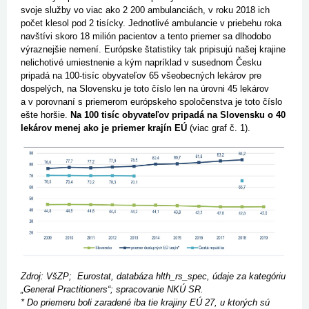
svoje služby vo viac ako 2 200 ambulanciách, v roku 2018 ich
počet klesol pod 2 tisícky. Jednotlivé ambulancie v priebehu roka
navštívi skoro 18 milión pacientov a tento priemer sa dlhodobo
výraznejšie nemení. Európske štatistiky tak pripisujú našej krajine
nelichotivé umiestnenie a kým napríklad v susednom Česku
pripadá na 100-tisíc obyvateľov 65 všeobecných lekárov pre
dospelých, na Slovensku je toto číslo len na úrovni 45 lekárov
a v porovnaní s priemerom európskeho spoločenstva je toto číslo
ešte horšie.
Na 100 tisíc obyvateľov pripadá na Slovensku o 40
lekárov menej ako je priemer krajín EÚ
(viac graf č. 1).
Zdroj: VšZP; Eurostat, databáza hlth_rs_spec, údaje za kategóriu
„General Practitioners“; spracovanie NKÚ SR.
* Do priemeru boli zaradené iba tie krajiny EÚ 27, u ktorých sú