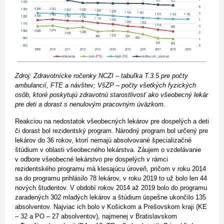
Zdroj: Zdravotnícke ročenky NCZI – tabuľka T.3.5 pre počty
ambulancií, FTE a návštev; VšZP – počty všetkých fyzických
osôb, ktoré poskytujú zdravotnú starostlivosť ako všeobecný lekár
pre deti a dorast s nenulovým pracovným úväzkom.
Reakciou na nedostatok všeobecných lekárov pre dospelých a deti
či dorast bol rezidentský program. Národný program bol určený pre
lekárov do 36 rokov, ktorí nemajú absolvované špecializačné
štúdium v oblasti všeobecného lekárstva. Záujem o vzdelávanie
v odbore všeobecné lekárstvo pre dospelých v rámci
rezidentského programu má klesajúcu úroveň, pričom v roku 2014
sa do programu prihlásilo 78 lekárov, v roku 2019 to už bolo len 44
nových študentov. V období rokov 2014 až 2019 bolo do programu
zaradených 302 mladých lekárov a štúdium úspešne ukončilo 135
absolventov. Najviac ich bolo v Košickom a Prešovskom kraji (KE
– 32 a PO – 27 absolventov), najmenej v Bratislavskom