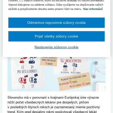
strategický cieľ zameraný na riešenie kritického stavu počtu
cookies, t. j. malých súborov, ktoré sa dočasne ukladajú vo vašom prehliadači.
Vopred ďakujeme za udelenie súhlasu. Dáta využijeme na zlepšovanie našich
všeobecných lekárov v teréne. Jeho reálny prínos nebol
služieb a prispôsobenie obsahu webu priamo Vám na mieru.
Viac informácií
ministerstvom zdravotníctva detailne vyhodnotený a aj preto je
diskutabilné jeho ostatné rozšírenie na ďalšie špecializačné
medicínske odbory.
Odmietnut nepovinné súbory cookie
Prijať všetky súbory cookie
Nastavenia súborov cookie
Slovensko má v porovnaní s krajinami Európskej únie výrazne
nižší počet všeobecných lekárov pre dospelých, pričom
v posledných štyroch rokoch je zaznamenaný mierne pozitívny
trend. Kým pred desiatimi rokmi poskytovali všeobecní lekári