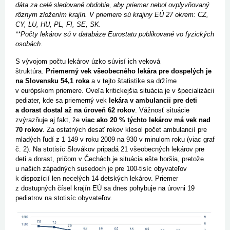
dáta za celé sledované obdobie, aby priemer nebol ovplyvňovaný
rôznym zložením krajín. V priemere sú krajiny EÚ 27 okrem: CZ,
CY, LU, HU, PL, FI, SE, SK.
**Počty lekárov sú v databáze Eurostatu publikované vo fyzických
osobách.
S vývojom počtu lekárov úzko súvisí ich veková
štruktúra.
Priemerný vek všeobecného lekára pre dospelých je
na Slovensku 54,1 roka
a v tejto štatistike sa držíme
v európskom priemere. Oveľa kritickejšia situácia je v špecializácii
pediater, kde sa priemerný vek
lekára v ambulancii pre deti
a dorast dostal až na úroveň 62 rokov
. Vážnosť situácie
zvýrazňuje aj fakt, že
viac ako
20 % týchto lekárov má vek nad
70 rokov
. Za ostatných desať rokov klesol počet ambulancií pre
mladých ľudí z 1 149 v roku 2009 na 930 v minulom roku (viac graf
č. 2). Na stotisíc Slovákov pripadá 21 všeobecných lekárov pre
deti a dorast, pričom v Čechách je situácia ešte horšia, pretože
u našich západných susedoch je pre 100-tisíc obyvateľov
k dispozícií len necelých 14 detských lekárov. Priemer
z dostupných čísel krajín EÚ sa dnes pohybuje na úrovni 19
pediatrov na stotisíc obyvateľov.