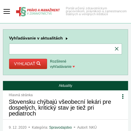
Portál určený zdravotníckym
pracovníkom, právnikom a zamestnancom
štátnych a verejných inštitúcií
Vyhľadávanie
v aktualitách
Rozšírené
VYHĽADAŤ
vyhľadávanie
Aktuality
Hlavná stránka
Slovensku chýbajú všeobecní lekári pre
dospelých, kritický stav je tiež pri
pediatroch
9. 12. 2020
Kategória:
Spravodajstvo
Autor/i: NKÚ