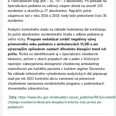
a Trenčianskom kraji (BA – 10, TR – 3 absolventi). Pri pohľade na
špecializáciu pediatria sa celkový záujem dostal na úroveň 133
rezidentov a ukončilo ju 27 absolventov. Najväčší počet
záujemcov bol v roku 2016 a 2019, kedy bolo prekročené číslo 30
rezidentov.
Analytici kontrolného úradu na základe hodnotenia dát konštatujú,
že počet absolventov rezidentského štúdia v odbore pediatria je
veľmi nízky.
Program nedokázal zvrátiť negatívny vývoj
priemerného veku pediatrov v ambulanciách VLDD a ani
výraznejším spôsobom zastaviť dlhodobo klesajúci trend ich
počtu.
Riziká sú identifikované aj v špecializácii všeobecné
lekárstvo, pričom v oboch prípadoch ide o jeden z kľúčových
nástrojov zabezpečenia dostupnosti všeobecnej ambulantnej
starostlivosti pre každého pacienta v každom regióne Slovenska.
Na základe tohtoročného vyhodnotenia analytických dát pripravuje
úrad pre rok 2021 kontrolnú akciu zameranú na prierezové
zhodnotenie nastavenia rezidentského programu v podmienkach
slovenského zdravotníctva.
Zdroj:
https://www.nku.gov.sk/aktuality/-/asset_publisher/9A3u/content
chybaju-vseobecni-lekari-pre-dospelych-kriticky-stav-je-tiez-pri-
pediatroch