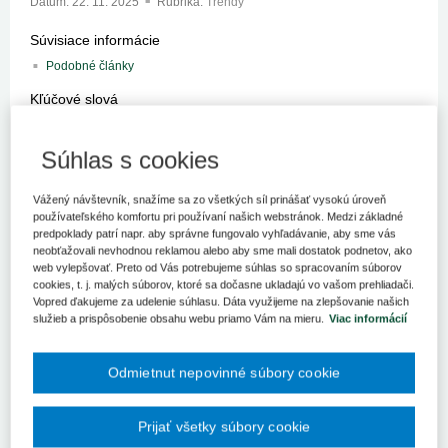
Dátum:
22. 11. 2025
Rubrika:
Trendy
Súvisiace informácie
Podobné články
Kľúčové slová
Poskytovanie zdravotnej starostlivosti
Zdravotnícky pracovník
Súhlas s cookies
Register kľúčových slov
Vážený návštevník, snažíme sa zo všetkých síl prinášať vysokú úroveň
Zdravotníctvo a sociálna starostlivosť patria k najnáročnejším
používateľského komfortu pri používaní našich webstránok. Medzi základné
odvetviam z hľadiska psychickej aj fyzickej záťaže. Najnovšie
predpoklady patrí napr. aby správne fungovalo vyhľadávanie, aby sme vás
zistenia Európskej agentúry pre bezpečnosť a ochranu
neobťažovali nevhodnou reklamou alebo aby sme mali dostatok podnetov, ako
web vylepšovať. Preto od Vás potrebujeme súhlas so spracovaním súborov
zdravia pri práci (ďalej len „EU-OSHA“) odhaľujú, že
cookies, t. j. malých súborov, ktoré sa dočasne ukladajú vo vašom prehliadači.
pracovníci v týchto profesiách sú čoraz viac vystavení
Vopred ďakujeme za udelenie súhlasu. Dáta využijeme na zlepšovanie našich
psychosociálnym rizikám - od dlhých pracovných hodín a
služieb a prispôsobenie obsahu webu priamo Vám na mieru.
Viac informácií
neustáleho stresu, až po násilie a vysokú emocionálnu
záťaž.
Podľa prieskumu EU-OSHA
72 % pracovníkov
v sektore
uviedlo, že sa pravidelne stretáva s
náročnými pacientmi
Odmietnut nepovinné súbory cookie
alebo klientmi
, a takmer
jeden z dvoch
pociťuje
trvalý časový
tlak
. Tieto faktory prispievajú k psychickému vyčerpaniu,
Prijať všetky súbory cookie
znižujú motiváciu a zvyšujú riziko syndrómu vyhorenia, ktorý