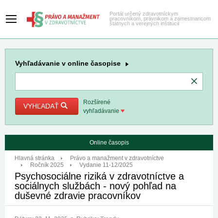
Portál určený zdravotníckym
pracovníkom, právnikom a zamestnancom
štátnych a verejných inštitúcií
Vyhľadávanie
v online časopise
Rozšírené
VYHĽADAŤ
vyhľadávanie
Online časopis
Hlavná stránka
Právo a manažment v zdravotníctve
Ročník 2025
Vydanie 11-12/2025
Psychosociálne riziká v zdravotníctve a
sociálnych službách - nový pohľad na
duševné zdravie pracovníkov