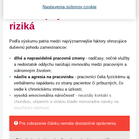
je v zdravotníctve dlhodobo nadpriemerne rozšírený.
Nastavenia súborov cookie
Hlavné psychosociálne
riziká
Podľa výskumu patria medzi najvýznamnejšie faktory ohrozujúce
duševnú pohodu zamestnancov:
dlhé a nepravidelné pracovné zmeny
- nadčasy, nočné služby
a nedostatok oddychu narúšajú rovnováhu medzi pracovným a
súkromným životom;
násilie a agresia na pracovisku
- pracovníci čelia fyzickému aj
verbálnemu napádaniu zo strany pacientov či príbuzných, čo
vedie k chronickému stresu a úzkosti;
vysoká emocionálna náročnosť
- neustály kontakt s
chorobou, utrpením a stratou kladie mimoriadne nároky na
psychickú odolnosť;
Pre zobrazenie článku nemáte dostatočné oprávnenia.