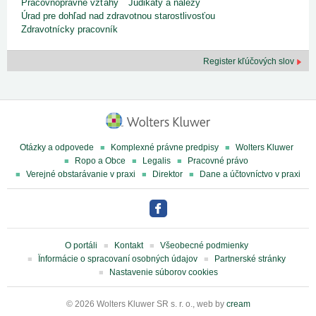
Pracovnoprávne vzťahy
Judikáty a nálezy
Úrad pre dohľad nad zdravotnou starostlivosťou
Zdravotnícky pracovník
Register kľúčových slov
Otázky a odpovede
Komplexné právne predpisy
Wolters Kluwer
Ropo a Obce
Legalis
Pracovné právo
Verejné obstarávanie v praxi
Direktor
Dane a účtovníctvo v praxi
O portáli
Kontakt
Všeobecné podmienky
Ïnformácie o spracovaní osobných údajov
Partnerské stránky
Nastavenie súborov cookies
© 2026 Wolters Kluwer SR s. r. o., web by
cream