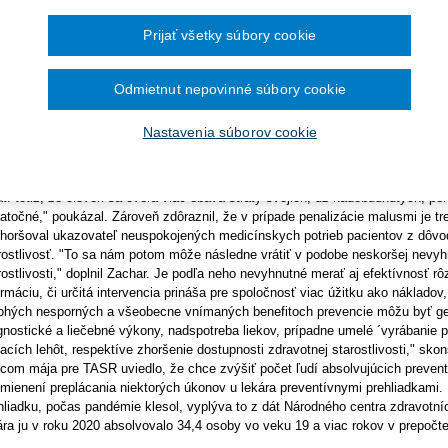
Ročník 2014
2016
čína šesťmesačné prechodné obdobie na
efitov. Pre TASR to v súvislosti s ideou podmienenia preplácania niekt
Ročník 2013
2015
ronických služieb v elektronickej zdravotnej
hliadkami uviedol šéf Inštitútu pre ekonomické a sociálne reformy (INE
Ročník 2012
2014
Prijať všetky súbory cookie
Ročník 2011
odnejšie uvažovať skôr o zavádzaní rôznych benefitov.
2013
Ročník 2010
2012
Ročník 2026
2011
har víta, že sa začalo o uvažovať o motivácii pacienta. "Ide o to, aby boli ľu
Odmietnut nepovinné súbory cookie
2010
tém zachytil rôzne zdravotné komplikácie v úvodných štádiách, keď býva lieč
nejšia," dodal. Začať by sa s tým však podľa neho malo citlivo a postupne, 
Nastavenia súborov cookie
echodnejšie a na začiatok asi aj takticky rozumnejšie, hoci menej účinné, je
od pri absolvovaní preventívnych prehliadok alebo dodržaní liečebného prog
ľa Zachara oveľa viac politicky a spoločensky citlivý, náročnejší na správne n
atí totiž, že človek sa oveľa viac obáva straty svojich, už nadobudnutých, pe
atočné," poukázal. Zároveň zdôraznil, že v prípade penalizácie malusmi je t
horšoval ukazovateľ neuspokojených medicínskych potrieb pacientov z dôvod
rostlivosť. "To sa nám potom môže následne vrátiť v podobe neskoršej nevyhn
rostlivosti," doplnil Zachar. Je podľa neho nevyhnutné merať aj efektívnosť 
ormáciu, či určitá intervencia prináša pre spoločnosť viac úžitku ako nákladov
hých nesporných a všeobecne vnímaných benefitoch prevencie môžu byť gene
gnostické a liečebné výkony, nadspotreba liekov, prípadne umelé ´vyrábanie p
acích lehôt, respektíve zhoršenie dostupnosti zdravotnej starostlivosti," sko
com mája pre TASR uviedlo, že chce zvýšiť počet ľudí absolvujúcich preventív
mienení preplácania niektorých úkonov u lekára preventívnymi prehliadkami. P
hliadku, počas pandémie klesol, vyplýva to z dát Národného centra zdravotn
ára ju v roku 2020 absolvovalo 34,4 osoby vo veku 19 a viac rokov v prepočt