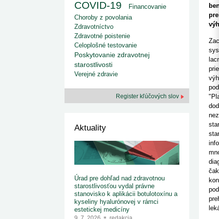
kategorizovaných liekov 1. 8....
COVID-19
Od 1. augusta 2026 sa za
ben
Financovanie
1. 7. 2026
redakcia
implementáciu nových elekt
pre
Choroby z povolania
Ministerstvo zdravotníctva zverejnilo aktualizovaný
knižke
výh
zoznam kategori...
Zdravotníctvo
29. 6. 2026
redakcia
Zdravotné poistenie
Zac
Rezort zdravotníctva zverejnil zoznam
Celoplošné testovanie
kategorizovaných špeciálnych ...
sys
Poskytovanie zdravotnej
29. 6. 2026
redakcia
lac
starostlivosti
Výzva na podporu dostupnosti zdravotnej
pri
Verejné zdravie
starostlivosti v centrách z...
výh
22. 6. 2026
redakcia
pod
Register kľúčových slov
"Pl
dod
nez
sta
Aktuality
sta
inf
mno
dia
čak
Úrad pre dohľad nad zdravotnou
kon
starostlivosťou vydal právne
pod
stanovisko k aplikácii botulotoxínu a
pre
kyseliny hyalurónovej v rámci
lek
estetickej medicíny
9. 7. 2026
redakcia