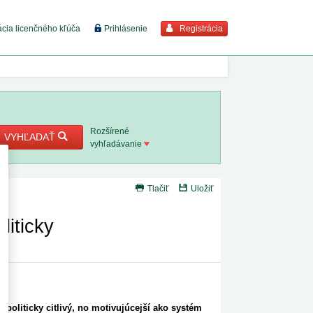
Registrácia
ácia licenčného kľúča
Prihlásenie
braziť viac
7. 8. 2026
Rozšírené
VYHĽADAŤ
vyhľadávanie
8. 8. 2026
Tlačiť
Uložiť
 18. 8.
liticky
 2. 8.
 1. 8.
1. 8. 2026
 politicky citlivý, no motivujúcejší ako systém