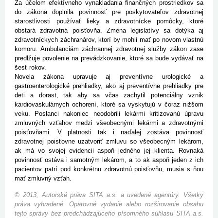
Za účelom efektívneho vynakladania finančných prostriedkov sa
do zákona doplnila povinnosť pre poskytovateľov zdravotnej
starostlivosti používať lieky a zdravotnícke pomôcky, ktoré
obstará zdravotná poisťovňa. Zmena legislatívy sa dotýka aj
zdravotníckych záchranárov, ktorí by mohli mať po novom vlastnú
komoru. Ambulanciám záchrannej zdravotnej služby zákon zase
predlžuje povolenie na prevádzkovanie, ktoré sa bude vydávať na
šesť rokov.
Novela zákona upravuje aj preventívne urologické a
gastroenterologické prehliadky, ako aj preventívne prehliadky pre
deti a dorast, tak aby sa včas zachytil potenciálny vznik
kardiovaskulárnych ochorení, ktoré sa vyskytujú v čoraz nižšom
veku. Poslanci nakoniec neodobrili lekármi kritizovanú úpravu
zmluvných vzťahov medzi všeobecnými lekármi a zdravotnými
poisťovňami. V platnosti tak i naďalej zostáva povinnosť
zdravotnej poisťovne uzatvoriť zmluvu so všeobecným lekárom,
ak má vo svojej evidencii aspoň jedného jej klienta. Rovnaká
povinnosť ostáva i samotným lekárom, a to ak aspoň jeden z ich
pacientov patrí pod konkrétnu zdravotnú poisťovňu, musia s ňou
mať zmluvný vzťah.
© 2013, Autorské práva SITA a.s. a uvedené agentúry. Všetky
práva vyhradené. Opätovné vydanie alebo rozširovanie obsahu
tejto správy bez predchádzajúceho písomného súhlasu SITA a.s.