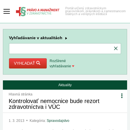
Portál určený zdravotníckym
pracovníkom, právnikom a zamestnancom
štátnych a verejných inštitúcií
Vyhľadávanie
v aktualitách
Rozšírené
VYHĽADAŤ
vyhľadávanie
Aktuality
Hlavná stránka
Kontrolovať nemocnice bude rezort
zdravotníctva i VÚC
1. 3. 2013
Kategória:
Spravodajstvo