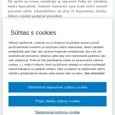
Od apríla sa znovu zavádzajú aj výmenné lístky pri návšteve
lekára špecialistu. Vedenie nemocníc zase bude môcť zmeniť
pracovní režim zdravotníkom na dvoj či trojzmennú službu.
Zákon v piatok podpísal prezident.
BRATISLAVA 1. marca (SITA) - Ministerstvo zdravotníctva (MZ)
bude môcť od apríla kontrolovať nemocnice. Takúto kompetenciu
Súhlas s cookies
podľa hovorkyne MZ Zuzany Čižmárikovej nemalo, a to napriek
tomu, že je zriaďovateľom ako univerzitných, tak aj fakultných
Vážený návštevník, snažíme sa zo všetkých síl prinášať vysokú úroveň
nemocníc. Umožní mu to novela zákona o poskytovateľoch
používateľského komfortu pri používaní našich webstránok. Medzi základné
zdravotnej starostlivosti, ktorú v piatok podpísal prezident SR Ivan
predpoklady patrí napr. aby správne fungovalo vyhľadávanie, aby sme vás
Gašparovič. Vykonávať dozor mohli len samosprávne kraje vďaka
neobťažovali nevhodnou reklamou alebo aby sme mali dostatok podnetov, ako
svojej právomoci vydávať všeobecným nemocniciam povolenia. O
web vylepšovať. Preto od Vás potrebujeme súhlas so spracovaním súborov
túto kompetenciu mali vyššie územné celky (VÚC) podľa
cookies, t. j. malých súborov, ktoré sa dočasne ukladajú vo vašom prehliadači.
pôvodného návrhu MZ prísť. Rezort ju chcel preniesť na seba, aby
Vopred ďakujeme za udelenie súhlasu. Dáta využijeme na zlepšovanie našich
tak mohol kontrolovať zdravotnícke zariadenia, vrátane fakultných
služieb a prispôsobenie obsahu webu priamo Vám na mieru.
Viac informácií
a univerzitných nemocníc, ktorých je zriaďovateľom. MZ nakoniec
pristúpilo na kompromis, ktorý predložil poslanec za Smer-SD a
Odmietnut nepovinné súbory cookie
zároveň žilinský župan Juraj Blanár. Úprava legislatívy tak
ponecháva samosprávnym krajom kompetenciu vydávať povolenia
pre nemocnice, zároveň však priznáva právo kontrolovať
Prijať všetky súbory cookie
zdravotnícke zariadenia okrem VÚC i ministerstvu.
Nemocníc sa týka aj ďalšia zo zmien. Po novom bude môcť
Nastavenia súborov cookie