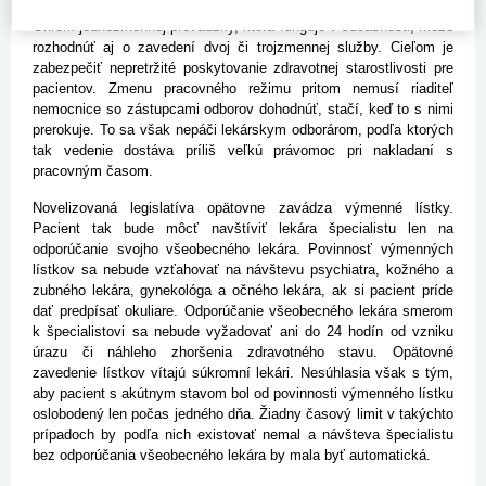
vedenie nemocnice zmeniť pracovný režim svojim zamestnancom.
Okrem jednozmennej prevádzky, ktorá funguje v súčasnosti, môže
rozhodnúť aj o zavedení dvoj či trojzmennej služby. Cieľom je
zabezpečiť nepretržité poskytovanie zdravotnej starostlivosti pre
pacientov. Zmenu pracovného režimu pritom nemusí riaditeľ
nemocnice so zástupcami odborov dohodnúť, stačí, keď to s nimi
prerokuje. To sa však nepáči lekárskym odborárom, podľa ktorých
tak vedenie dostáva príliš veľkú právomoc pri nakladaní s
pracovným časom.
Novelizovaná legislatíva opätovne zavádza výmenné lístky.
Pacient tak bude môcť navštíviť lekára špecialistu len na
odporúčanie svojho všeobecného lekára. Povinnosť výmenných
lístkov sa nebude vzťahovať na návštevu psychiatra, kožného a
zubného lekára, gynekológa a očného lekára, ak si pacient príde
dať predpísať okuliare. Odporúčanie všeobecného lekára smerom
k špecialistovi sa nebude vyžadovať ani do 24 hodín od vzniku
úrazu či náhleho zhoršenia zdravotného stavu. Opätovné
zavedenie lístkov vítajú súkromní lekári. Nesúhlasia však s tým,
aby pacient s akútnym stavom bol od povinnosti výmenného lístku
oslobodený len počas jedného dňa. Žiadny časový limit v takýchto
prípadoch by podľa nich existovať nemal a návšteva špecialistu
bez odporúčania všeobecného lekára by mala byť automatická.