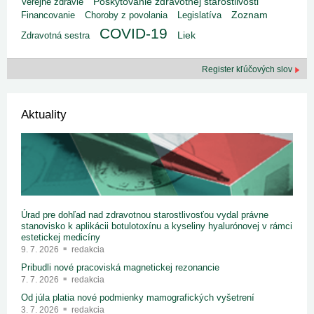
Poskytovanie zdravotnej starostlivosti
Verejné zdravie
Financovanie
Choroby z povolania
Legislatíva
Zoznam
COVID-19
Liek
Zdravotná sestra
Register kľúčových slov
Aktuality
Úrad pre dohľad nad zdravotnou starostlivosťou vydal právne
stanovisko k aplikácii botulotoxínu a kyseliny hyalurónovej v rámci
estetickej medicíny
9. 7. 2026
redakcia
Pribudli nové pracoviská magnetickej rezonancie
7. 7. 2026
redakcia
Od júla platia nové podmienky mamografických vyšetrení
3. 7. 2026
redakcia