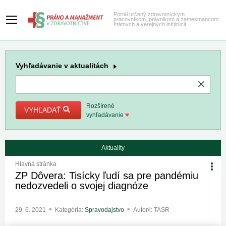
Portál určený zdravotníckym
pracovníkom, právnikom a zamestnancom
štátnych a verejných inštitúcií
Vyhľadávanie
v aktualitách
Rozšírené
VYHĽADAŤ
vyhľadávanie
Aktuality
Hlavná stránka
ZP Dôvera: Tisícky ľudí sa pre pandémiu
nedozvedeli o svojej diagnóze
29. 6. 2021
Kategória:
Spravodajstvo
Autor/i: TASR