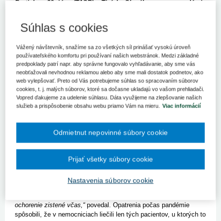
Bratislava 29. júna (TASR) – Tisícky Slovákov sa pre pandémiu
nového koronavírusu nedozvedeli o svojej diagnóze. Vyplýva
to z dát zdravotnej poisťovne (ZP) Dôvera o uhradenej
Súhlas s cookies
zdravotnej starostlivosti v roku 2020, ktoré v utorok predstavil
riaditeľ úseku vzťahov s poskytovateľmi a člen predstavenstva
Vážený návštevník, snažíme sa zo všetkých síl prinášať vysokú úroveň
súkromnej zdravotnej poisťovne Marián Faktor.
používateľského komfortu pri používaní našich webstránok. Medzi základné
predpoklady patrí napr. aby správne fungovalo vyhľadávanie, aby sme vás
Poukázal na to, že kým v roku 2019 lekári diagnostikovali
neobťažovali nevhodnou reklamou alebo aby sme mali dostatok podnetov, ako
onkologické ochorenie každý mesiac v priemere 858 poistencom
web vylepšovať. Preto od Vás potrebujeme súhlas so spracovaním súborov
súkromnej zdravotnej poisťovne, počas prvej vlny pandémie
cookies, t. j. malých súborov, ktoré sa dočasne ukladajú vo vašom prehliadači.
diagnostikovali mesačne 543 nových prípadov. Mesačný priemer
Vopred ďakujeme za udelenie súhlasu. Dáta využijeme na zlepšovanie našich
nových pacientov s rakovinou v druhej vlne bol 700.
„Na základe
služieb a prispôsobenie obsahu webu priamo Vám na mieru.
Viac informácií
týchto štatistík môžeme konštatovať, že v roku 2020 sa
nepodarilo z rôznych dôvodov zachytiť asi 2000 našich
poistencov, u ktorých pandémia zmarila včasný záchyt
Odmietnut nepovinné súbory cookie
onkologickej diagnózy,“
informoval Faktor. Za dôležité považuje
sústrediť sa na prevenciu a skúsiť dobehnúť zameškané.
Prijať všetky súbory cookie
Pokles nastal aj v diagnostike srdcovo-cievnych ochorení. Kým
mesačný priemer za rok 2019 bol 6700 poistencov, počas prvej
Nastavenia súborov cookie
vlny diagnostikovali 3250 a počas druhej vlny 3630 pacientov.
„Uniklo nám teda približne 33.000 poistencov, u ktorých nebolo
ochorenie zistené včas,“
povedal.
Opatrenia počas pandémie
spôsobili, že v nemocniciach liečili len tých pacientov, u ktorých to