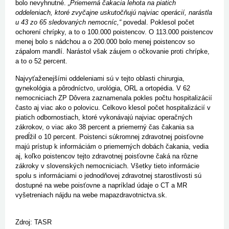
bolo nevyhnutné.
„Priemerná čakacia lehota na piatich
oddeleniach, ktoré zvyčajne uskutočňujú najviac operácií, narástla
u 43 zo 65 sledovaných nemocníc,“
povedal.
Poklesol počet
ochorení chrípky, a to o 100.000 poistencov. O 113.000 poistencov
menej bolo s nádchou a o 200.000 bolo menej poistencov so
zápalom mandlí. Narástol však záujem o očkovanie proti chrípke,
a to o 52 percent.
Najvyťaženejšími oddeleniami sú v tejto oblasti chirurgia,
gynekológia a pôrodníctvo, urológia, ORL a ortopédia. V 62
nemocniciach ZP Dôvera zaznamenala pokles počtu hospitalizácií
často aj viac ako o polovicu.
Celkovo klesol počet hospitalizácií v
piatich odbornostiach, ktoré vykonávajú najviac operačných
zákrokov, o viac ako 38 percent a priemerný čas čakania sa
predĺžil o 10 percent.
Poistenci súkromnej zdravotnej poisťovne
majú prístup k informáciám o priemerných dobách čakania, vedia
aj, koľko poistencov tejto zdravotnej poisťovne čaká na rôzne
zákroky v slovenských nemocniciach. Všetky tieto informácie
spolu s informáciami o jednodňovej zdravotnej starostlivosti sú
dostupné na webe poisťovne a napríklad údaje o CT a MR
vyšetreniach nájdu na webe mapazdravotnictva.sk.
Zdroj: TASR