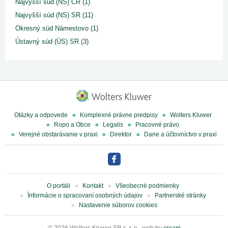
Najvyšší súd (NS) ČR (1)
Najvyšší súd (NS) SR (11)
Okresný súd Námestovo (1)
Ústavný súd (ÚS) SR (3)
Otázky a odpovede
Komplexné právne predpisy
Wolters Kluwer
Ropo a Obce
Legalis
Pracovné právo
Verejné obstarávanie v praxi
Direktor
Dane a účtovníctvo v praxi
O portáli
Kontakt
Všeobecné podmienky
Ïnformácie o spracovaní osobných údajov
Partnerské stránky
Nastavenie súborov cookies