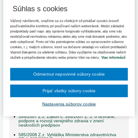
Súhlas s cookies
Obsah judikátu sa zobrazuje len prihlásených
užívateľom.
Vážený návštevník, snažíme sa zo všetkých síl prinášať vysokú úroveň
používateľského komfortu pri používaní našich webstránok. Medzi základné
predpoklady patrí napr. aby správne fungovalo vyhľadávanie, aby sme vás
Odomknite si prístup k odbornému obsahu na portáli.
neobťažovali nevhodnou reklamou alebo aby sme mali dostatok podnetov, ako
Prístup k obsahu portálu majú len registrovaní používatelia
web vylepšovať. Preto od Vás potrebujeme súhlas so spracovaním súborov
portálu. Pokiaľ ste už zaregistrovaný, stačí sa prihlásiť.
cookies, t. j. malých súborov, ktoré sa dočasne ukladajú vo vašom prehliadači.
Vopred ďakujeme za udelenie súhlasu. Dáta využijeme na zlepšovanie našich
Ak ešte nemáte prístup k obsahu portálu, využite 10-dňovú
služieb a prispôsobenie obsahu webu priamo Vám na mieru.
Viac informácií
demo licenciu zdarma (stačí sa zaregistrovať).
Odmietnut nepovinné súbory cookie
Registrácia
Prihlásenie
Prijať všetky súbory cookie
Nastavenia súborov cookie
Súvisiace zákony
355/2007 Z.z. Zákon č. 355/2007 Z. z. o ochrane,
podpore a rozvoji verejného zdravia v znení
neskroších predpisov
585/2008 Z.z. Vyhláška Ministerstva zdravotníctva