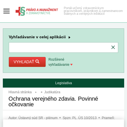
Portál určený zdravotníckym
pracovníkom, právnikom a zamestnancom
štátnych a verejných inštitúcií
Vyhľadávanie
v celej aplikácii
Rozšírené
VYHĽADAŤ
vyhľadávanie
Legislatíva
Hlavná stránka
Judikatúra
Ochrana verejného zdavia. Povinné
očkovanie
Autor:
Ústavný súd SR - plénum
Spzn:
PL. ÚS 10/2013
Prameň:
ASPI