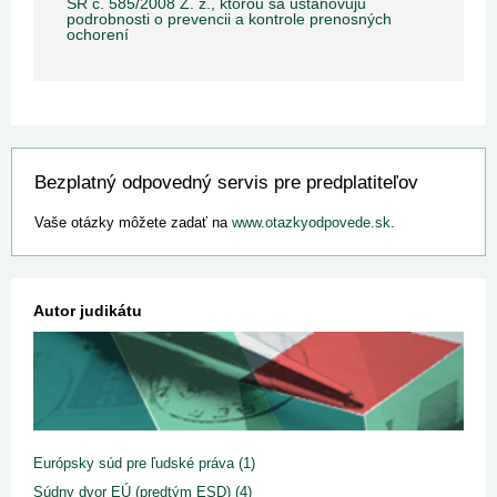
SR č. 585/2008 Z. z., ktorou sa ustanovujú
podrobnosti o prevencii a kontrole prenosných
ochorení
Bezplatný odpovedný servis pre predplatiteľov
Vaše otázky môžete zadať na
www.otazkyodpovede.sk
.
Autor judikátu
Európsky súd pre ľudské práva (1)
Súdny dvor EÚ (predtým ESD) (4)