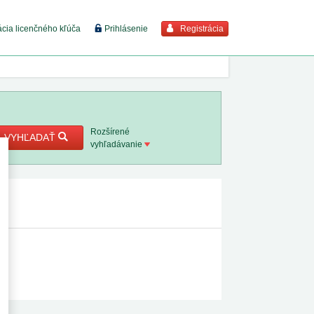
Registrácia
ácia licenčného kľúča
Prihlásenie
braziť viac
7. 8. 2026
Rozšírené
VYHĽADAŤ
vyhľadávanie
8. 8. 2026
 18. 8.
 2. 8.
 1. 8.
1. 8. 2026