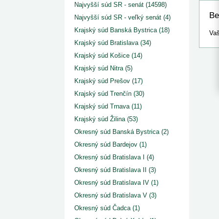
kategorizovaných liekov 1. 8....
Od 1. augusta 2026 sa za
Najvyšší súd SR - senát (14598)
1. 7. 2026
redakcia
implementáciu nových elekt
Be
Najvyšší súd SR - veľký senát (4)
Ministerstvo zdravotníctva zverejnilo aktualizovaný
knižke
zoznam kategori...
Krajský súd Banská Bystrica (18)
29. 6. 2026
redakcia
Vaš
Rezort zdravotníctva zverejnil zoznam
Krajský súd Bratislava (34)
kategorizovaných špeciálnych ...
Krajský súd Košice (14)
29. 6. 2026
redakcia
Výzva na podporu dostupnosti zdravotnej
Krajský súd Nitra (5)
starostlivosti v centrách z...
Krajský súd Prešov (17)
22. 6. 2026
redakcia
Krajský súd Trenčín (30)
Krajský súd Trnava (11)
Krajský súd Žilina (53)
Okresný súd Banská Bystrica (2)
Okresný súd Bardejov (1)
Okresný súd Bratislava I (4)
Okresný súd Bratislava II (3)
Okresný súd Bratislava IV (1)
Okresný súd Bratislava V (3)
Okresný súd Čadca (1)