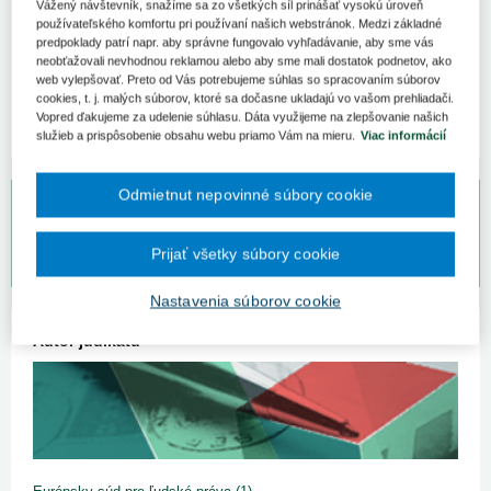
Vážený návštevník, snažíme sa zo všetkých síl prinášať vysokú úroveň
používateľského komfortu pri používaní našich webstránok. Medzi základné
Hmotná zodpovednosť zamestnanca za
predpoklady patrí napr. aby správne fungovalo vyhľadávanie, aby sme vás
vzniknutý schodok
neobťažovali nevhodnou reklamou alebo aby sme mali dostatok podnetov, ako
web vylepšovať. Preto od Vás potrebujeme súhlas so spracovaním súborov
Okresný súd Poprad
Spzn:
13C/49/2011
Prameň:
ASPI
cookies, t. j. malých súborov, ktoré sa dočasne ukladajú vo vašom prehliadači.
Vopred ďakujeme za udelenie súhlasu. Dáta využijeme na zlepšovanie našich
služieb a prispôsobenie obsahu webu priamo Vám na mieru.
Viac informácií
Odmietnut nepovinné súbory cookie
Bezplatný odpovedný servis pre predplatiteľov
Prijať všetky súbory cookie
Vaše otázky môžete zadať na
www.otazkyodpovede.sk
.
Nastavenia súborov cookie
Autor judikátu