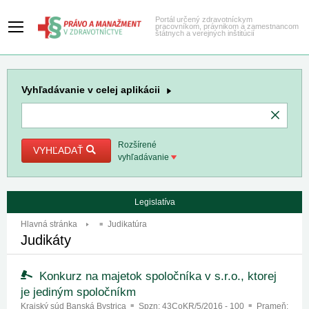
Portál určený zdravotníckym
pracovníkom, právnikom a zamestnancom
štátnych a verejných inštitúcií
Vyhľadávanie
v celej aplikácii
Rozšírené
VYHĽADAŤ
vyhľadávanie
Legislatíva
Hlavná stránka
Judikatúra
Judikáty
Konkurz na majetok spoločníka v s.r.o., ktorej
je jediným spoločníkm
Krajský súd Banská Bystrica
Spzn:
43CoKR/5/2016 - 100
Prameň: