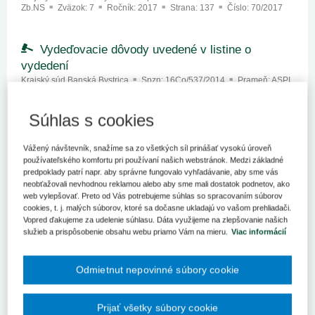
Zb.NS
Zväzok:
7
Ročník:
2017
Strana:
137
Číslo:
70/2017
Vydeďovacie dôvody uvedené v listine o
vydedení
Krajský súd Banská Bystrica
Spzn:
16Co/537/2014
Prameň:
ASPI
Súhlas s cookies
Majetok úpadcu. Úpadca ako leasingový
nájomca
Vážený návštevník, snažíme sa zo všetkých síl prinášať vysokú úroveň
Krajský súd Banská Bystrica
Spzn:
25 CoKR 2/2014
Prameň:
používateľského komfortu pri používaní našich webstránok. Medzi základné
Zb.NS
Zväzok:
3
Ročník:
2016
Strana:
60
Číslo:
33/2016
predpoklady patrí napr. aby správne fungovalo vyhľadávanie, aby sme vás
neobťažovali nevhodnou reklamou alebo aby sme mali dostatok podnetov, ako
web vylepšovať. Preto od Vás potrebujeme súhlas so spracovaním súborov
K určeniu neplatnosti ručiteľského vyhlásenia
cookies, t. j. malých súborov, ktoré sa dočasne ukladajú vo vašom prehliadači.
Krajský súd Banská Bystrica
Spzn:
13Co/221/2013
Prameň:
ASPI
Vopred ďakujeme za udelenie súhlasu. Dáta využijeme na zlepšovanie našich
služieb a prispôsobenie obsahu webu priamo Vám na mieru.
Viac informácií
Zábezpeka na daň z pridanej hodnoty
Odmietnut nepovinné súbory cookie
Krajský súd Banská Bystrica
Spzn:
23S/5/2014
Prameň:
ASPI
Prijať všetky súbory cookie