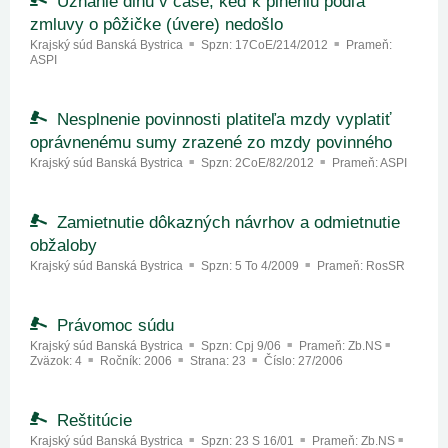
Uznanie dlhu v čase, keď k plneniu podľa
zmluvy o pôžičke (úvere) nedošlo
Krajský súd Banská Bystrica
Spzn:
17CoE/214/2012
Prameň:
ASPI
Nesplnenie povinnosti platiteľa mzdy vyplatiť
oprávnenému sumy zrazené zo mzdy povinného
Krajský súd Banská Bystrica
Spzn:
2CoE/82/2012
Prameň:
ASPI
Zamietnutie dôkazných návrhov a odmietnutie
obžaloby
Krajský súd Banská Bystrica
Spzn:
5 To 4/2009
Prameň:
RosSR
Právomoc súdu
Krajský súd Banská Bystrica
Spzn:
Cpj 9/06
Prameň:
Zb.NS
Zväzok:
4
Ročník:
2006
Strana:
23
Číslo:
27/2006
Reštitúcie
Krajský súd Banská Bystrica
Spzn:
23 S 16/01
Prameň:
Zb.NS