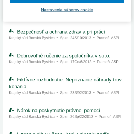
Úvaha súdu ? moderácia zmluvnej pokuty s
poukazom na ustálenú judikatúru
Nastavenia súborov cookie
Krajský súd Banská Bystrica
Spzn:
13Co/668/2013
Prameň:
ASPI
Bezpečnosť a ochrana zdravia pri práci
Krajský súd Banská Bystrica
Spzn:
24S/10/2013
Prameň:
ASPI
Dobrovoľné ručenie za spoločníka v s.r.o.
Krajský súd Banská Bystrica
Spzn:
17Co/6/2013
Prameň:
ASPI
Fiktívne rozhodnutie. Nepriznanie náhrady trov
konania
Krajský súd Banská Bystrica
Spzn:
23S/92/2013
Prameň:
ASPI
Nárok na poskytnutie právnej pomoci
Krajský súd Banská Bystrica
Spzn:
26Sp/22/2012
Prameň:
ASPI