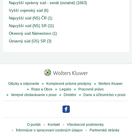
Najvyšší správny súd - senát (ostatné) (1663)
Vyšší vojenský súd (6)
Najvyšší súd (NS) ČR (1)
Najvyšší súd (NS) SR (11)
Okresný súd Námestovo (1)
Ústavný súd (ÚS) SR (3)
Otázky a odpovede
Komplexné právne predpisy
Wolters Kluwer
Ropo a Obce
Legalis
Pracovné právo
Verejné obstarávanie v praxi
Direktor
Dane a účtovníctvo v praxi
O portáli
Kontakt
Všeobecné podmienky
Ïnformácie o spracovaní osobných údajov
Partnerské stránky