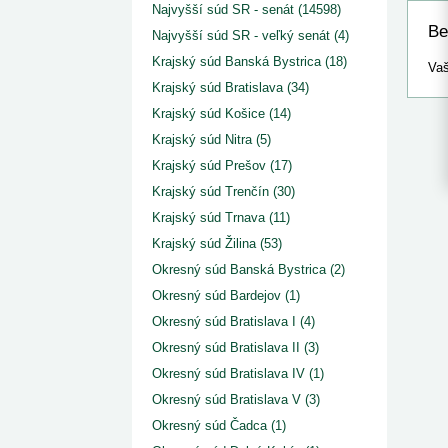
kategorizovaných liekov 1. 8....
Najvyšší súd SR - senát (14598)
1. 7. 2026
redakcia
Be
Najvyšší súd SR - veľký senát (4)
Ministerstvo zdravotníctva zverejnilo aktualizovaný
zoznam kategori...
Krajský súd Banská Bystrica (18)
29. 6. 2026
redakcia
Vaš
Rezort zdravotníctva zverejnil zoznam
Krajský súd Bratislava (34)
kategorizovaných špeciálnych ...
Krajský súd Košice (14)
29. 6. 2026
redakcia
Výzva na podporu dostupnosti zdravotnej
Krajský súd Nitra (5)
starostlivosti v centrách z...
Krajský súd Prešov (17)
22. 6. 2026
redakcia
Krajský súd Trenčín (30)
Krajský súd Trnava (11)
Krajský súd Žilina (53)
Okresný súd Banská Bystrica (2)
Okresný súd Bardejov (1)
Okresný súd Bratislava I (4)
Okresný súd Bratislava II (3)
Okresný súd Bratislava IV (1)
Okresný súd Bratislava V (3)
Okresný súd Čadca (1)