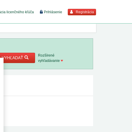
Registrácia
ácia licenčného kľúča
Prihlásenie
braziť viac
7. 8. 2026
Rozšírené
VYHĽADAŤ
vyhľadávanie
8. 8. 2026
 18. 8.
 2. 8.
 1. 8.
1. 8. 2026