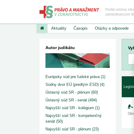
Portál určený zd
zamestnancom štát
Aktuality
Časopis
Otázky a odpovede
NAJNOVŠIE ČLÁNKY
PRÁVO A MANAŽMENT V ZDRA
KATEGÓRIE
Zobraziť v
Autor judikátu
Vy
Základné a vykon
Úrad pre dohľad nad zdravotnou starostlivosťou
predpisy
vydal právne stanovi...
Štátny fond zdravi
9. 7. 2026
redakcia
Červený kríž
Pribudli nové pracoviská magnetickej rezonancie
Poskytovatelia zdr
7. 7. 2026
redakcia
starostlivosti, zdra
pracovníci, stavov
Od júla platia nové podmienky mamografických
Európsky súd pre ľudské práva (1)
organizácie
vyšetrení
Zdravotné a nemo
3. 7. 2026
redakcia
Súdny dvor EÚ (predtým ESD) (4)
poistenie
Legisl
Reforma vzdelávania sestier
Iné súvisiace pred
Ústavný súd SR - plénum (60)
2. 7. 2026
redakcia
Ústavný súd SR - senát (494)
Zvýhodnené alebo bezplatné vstupy do kultúrnych
Kazuistiky UDZS
inštitúcií pre viac...
Najvyšší súd SR - kolégium (1)
1. 7. 2026
redakcia
Okr
Ministerstvo zdravotníctva zverejnilo zoznam lieko
Najvyšší súd SR - kompetenčný
úradne určeno...
senát (50)
1. 7. 2026
redakcia
Najvyšší súd SR - plénum (23)
Rezort zdravotníctva zverejnil zoznam