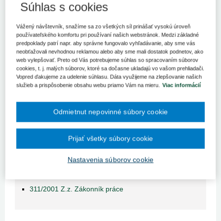
Súhlas s cookies
Obsah judikátu sa zobrazuje len prihlásených
Vážený návštevník, snažíme sa zo všetkých síl prinášať vysokú úroveň
užívateľom.
používateľského komfortu pri používaní našich webstránok. Medzi základné
predpoklady patrí napr. aby správne fungovalo vyhľadávanie, aby sme vás
neobťažovali nevhodnou reklamou alebo aby sme mali dostatok podnetov, ako
Odomknite si prístup k odbornému obsahu na portáli.
web vylepšovať. Preto od Vás potrebujeme súhlas so spracovaním súborov
Prístup k obsahu portálu majú len registrovaní používatelia
cookies, t. j. malých súborov, ktoré sa dočasne ukladajú vo vašom prehliadači.
portálu. Pokiaľ ste už zaregistrovaný, stačí sa prihlásiť.
Vopred ďakujeme za udelenie súhlasu. Dáta využijeme na zlepšovanie našich
služieb a prispôsobenie obsahu webu priamo Vám na mieru.
Viac informácií
Ak ešte nemáte prístup k obsahu portálu, využite 10-dňovú
demo licenciu zdarma (stačí sa zaregistrovať).
Odmietnut nepovinné súbory cookie
Registrácia
Prihlásenie
Prijať všetky súbory cookie
Nastavenia súborov cookie
Súvisiace zákony
311/2001 Z.z. Zákonník práce