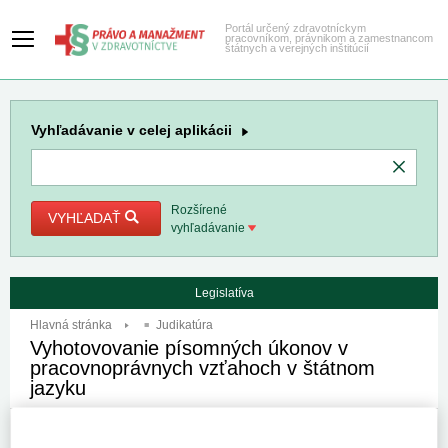
Portál určený zdravotníckym
pracovníkom, právnikom a zamestnancom
štátnych a verejných inštitúcií
Vyhľadávanie
v celej aplikácii
Rozšírené
VYHĽADAŤ
vyhľadávanie
Legislatíva
Hlavná stránka
Judikatúra
Vyhotovovanie písomných úkonov v
pracovnoprávnych vzťahoch v štátnom
jazyku
Autor:
Krajský súd Bratislava
Spzn:
8Co/645/2013
Prameň:
ASPI