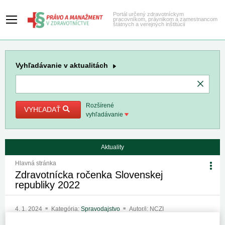
Portál určený zdravotníckym
pracovníkom, právnikom a zamestnancom
štátnych a verejných inštitúcií
Vyhľadávanie
v aktualitách
Rozšírené
VYHĽADAŤ
vyhľadávanie
Aktuality
Hlavná stránka
Zdravotnícka ročenka Slovenskej
republiky 2022
4. 1. 2024
Kategória:
Spravodajstvo
Autor/i: NCZI