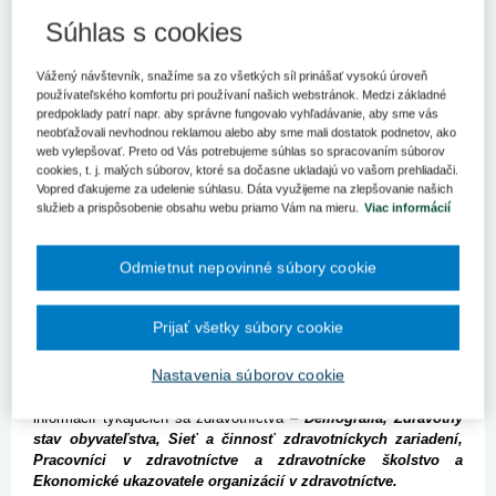
Národné centrum zdravotníckych informácií vydalo rozsiahlu
Súhlas s cookies
a komplexnú štatistickú publikáciu Zdravotnícka ročenka
Slovenskej republiky 2022, ktorá prináša prierezový pohľad na
rezort zdravotníctva a zdravotný stav obyvateľstva na
Vážený návštevník, snažíme sa zo všetkých síl prinášať vysokú úroveň
Slovensku. Štatistické informácie sú prezentované v textovej,
používateľského komfortu pri používaní našich webstránok. Medzi základné
tabuľkovej a grafickej forme.
predpoklady patrí napr. aby správne fungovalo vyhľadávanie, aby sme vás
neobťažovali nevhodnou reklamou alebo aby sme mali dostatok podnetov, ako
Národné centrum zdravotníckych informácií si v rámci svojej
web vylepšovať. Preto od Vás potrebujeme súhlas so spracovaním súborov
širokej pôsobnosti plne uvedomuje svoju funkciu dôveryhodného
cookies, t. j. malých súborov, ktoré sa dočasne ukladajú vo vašom prehliadači.
Vopred ďakujeme za udelenie súhlasu. Dáta využijeme na zlepšovanie našich
zdroja kvalitných, konsolidovaných a včasných údajov, na základe
služieb a prispôsobenie obsahu webu priamo Vám na mieru.
Viac informácií
ktorých je možné robiť strategické rozhodnutia v rámci výkonu
štátnej zdravotnej politiky a politík súvisiacich rezortov.
Odmietnut nepovinné súbory cookie
Každoročne preto prináša aj prierezový pohľad na rezort
zdravotníctva a zdravotný stav obyvateľstva na Slovensku a to v
podobe súborného diela
Zdravotnícka ročenka Slovenskej
Prijať všetky súbory cookie
republiky
. V tomto roku ide v poradí už o jej
30. vydanie
.
Nastavenia súborov cookie
Ročenka je tematicky rozdelená do piatich samostatných kapitol,
z ktorých každá je venovaná špecifickej oblasti štatistických
informácií týkajúcich sa zdravotníctva –
Demografia, Zdravotný
stav obyvateľstva, Sieť a činnosť zdravotníckych zariadení,
Pracovníci v zdravotníctve a zdravotnícke školstvo a
Ekonomické ukazovatele organizácií v zdravotníctve.