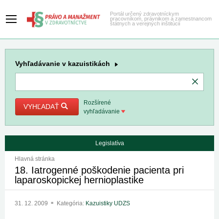
Portál určený zdravotníckym
pracovníkom, právnikom a zamestnancom
štátnych a verejných inštitúcií
Vyhľadávanie
v kazuistikách
Rozšírené
VYHĽADAŤ
vyhľadávanie
Legislatíva
Hlavná stránka
18. Iatrogenné poškodenie pacienta pri
laparoskopickej hernioplastike
31. 12. 2009
Kategória:
Kazuistiky UDZS