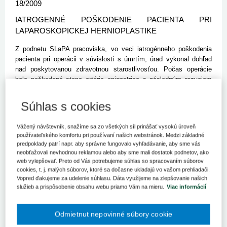
18/2009
IATROGENNÉ POŠKODENIE PACIENTA PRI
LAPAROSKOPICKEJ HERNIOPLASTIKE
Z podnetu SLaPA pracoviska, vo veci iatrogénneho poškodenia
pacienta pri operácii v súvislosti s úmrtím, úrad vykonal dohľad
nad poskytovanou zdravotnou starostlivosťou. Počas operácie
bola poškodená stena artéria epigastrica s následným rozvojom
hemoragického šoku. Následnou reoperáciou poškodená artéria
ligovaná, pacient v dôsledku šoku z predchádzajúceho krvácania
Súhlas s cookies
zomrel.
Vážený návštevník, snažíme sa zo všetkých síl prinášať vysokú úroveň
Anamnéza, objektívne vyšetrenia, epikritické zhodnotenie:
používateľského komfortu pri používaní našich webstránok. Medzi základné
predpoklady patrí napr. aby správne fungovalo vyhľadávanie, aby sme vás
71-ročný pacient prijatý na chirurgické oddelenie na plánovanú
neobťažovali nevhodnou reklamou alebo aby sme mali dostatok podnetov, ako
operáciu pravostrannej slabinovej prietrže. V anamnéze udával, že
web vylepšovať. Preto od Vás potrebujeme súhlas so spracovaním súborov
sa lieči na vysoký krvný tlak, chronickú fibriláciu predsiení srdca,
cookies, t. j. malých súborov, ktoré sa dočasne ukladajú vo vašom prehliadači.
mitrálnu insuficienciu srdca II stupňa. Pre uvedené ochorenia je
Vopred ďakujeme za udelenie súhlasu. Dáta využijeme na zlepšovanie našich
trvale na antikoagulačnej liečbe Warfarinom. Predoperačné interné
služieb a prispôsobenie obsahu webu priamo Vám na mieru.
Viac informácií
vyšetrenie: kardiopulmonálne kompenzovaný, chronická ICHS
bolestivá forma s permanentnou fibriláciou predsiení, na
Odmietnut nepovinné súbory cookie
antikoagulačnej liečbe, hemodynamicky kompenzovaná, mitrálna
regurgitácia II.-III. st., arteriálna hypertenzia II. st. WHO