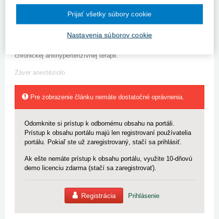
kontrolovaná liečbou, dyslipidémia a dysuria.
Prijať všetky súbory cookie
Lieková anamnéza: užíva Amolopin, Sotalex, Gopten, Warfarin,
Nastavenia súborov cookie
Alfuzosein. Anestéziologické predoperačné vyšetrenie:
predoperačne vysadiť Warfarin a prejsť na Fraxiparin, pokračovať v
chronickej antihypertenzívnej terapii.
Záver anestéziolo
Pre zobrazenie článku nemáte dostatočné oprávnenia.
Odomknite si prístup k odbornému obsahu na portáli.
Prístup k obsahu portálu majú len registrovaní používatelia
portálu. Pokiaľ ste už zaregistrovaný, stačí sa prihlásiť.
Ak ešte nemáte prístup k obsahu portálu, využite 10-dňovú
demo licenciu zdarma (stačí sa zaregistrovať).
Registrácia
Prihlásenie