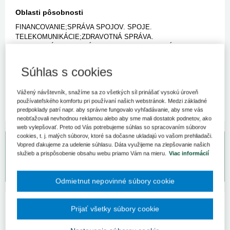
Oblasti pôsobnosti
FINANCOVANIE;SPRÁVA SPOJOV. SPOJE.
TELEKOMUNIKÁCIE;ZDRAVOTNÁ SPRÁVA.
ZDRAVOTNÍCTVO;SPRÁVNE PRIESTUPKY. SPRÁVNE
Viac
DELIKTY;SPRÁVNE KONANIE;Krajské úrady.
Magistrát;TRESTNÉ ČINY PROTI ŽIVOTU A
Súhlas s cookies
Znenie
ZDRAVIU;VLASTNÍCKE PRÁVO VŠEOBECNE;SPÔSOBILOSŤ
PRE NIEKTORÉ POVOLANIA;BEZPEČNOSŤ PRÁCE A
Vzťahy
Vážený návštevník, snažíme sa zo všetkých síl prinášať vysokú úroveň
OCHRANA ZDRAVIA PRI PRÁCI;ŽIVNOSTENSKÉ
používateľského komfortu pri používaní našich webstránok. Medzi základné
PRÁVO;OBCHODNÉ PRÁVO;LICENCIE. LICENČNÁ ZMLUVA.
predpoklady patrí napr. aby správne fungovalo vyhľadávanie, aby sme vás
LICENČNÉ PRÁVA;SÚKROMNÉ PODNIKANIE; ...
neobťažovali nevhodnou reklamou alebo aby sme mali dostatok podnetov, ako
web vylepšovať. Preto od Vás potrebujeme súhlas so spracovaním súborov
cookies, t. j. malých súborov, ktoré sa dočasne ukladajú vo vašom prehliadači.
Vopred ďakujeme za udelenie súhlasu. Dáta využijeme na zlepšovanie našich
Bezplatný odpovedný servis pre predplatiteľov
služieb a prispôsobenie obsahu webu priamo Vám na mieru.
Viac informácií
Vaše otázky môžete zadať na
www.otazkyodpovede.sk
.
Odmietnut nepovinné súbory cookie
Kategórie predpisov
Prijať všetky súbory cookie