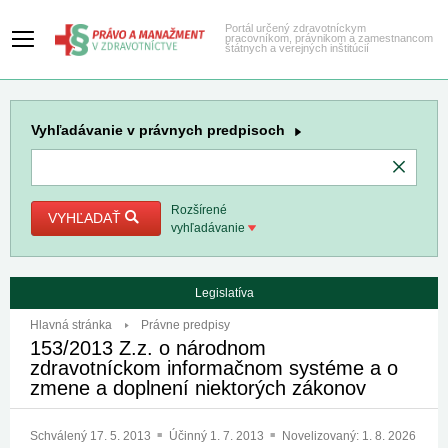
Portál určený zdravotníckym
pracovníkom, právnikom a zamestnancom
štátnych a verejných inštitúcií
Vyhľadávanie
v právnych predpisoch
Rozšírené
VYHĽADAŤ
vyhľadávanie
Legislatíva
Hlavná stránka
Právne predpisy
153/2013 Z.z. o národnom
zdravotníckom informačnom systéme a o
zmene a doplnení niektorých zákonov
Schválený
17. 5. 2013
Účinný
1. 7. 2013
Novelizovaný:
1. 8. 2026