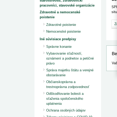
starostlivosti, zdravotnícki
kategorizovaných liekov 1. 8....
Od 1. augusta 2026 sa za
1. 7. 2026
redakcia
pracovníci, stavovské organizácie
implementáciu nových elekt
SP
Ministerstvo zdravotníctva zverejnilo aktualizovaný
knižke
sit
Zdravotné a nemocenské
zoznam kategori...
poistenie
29. 6. 2026
redakcia
Rezort zdravotníctva zverejnil zoznam
Z
Zdravotné poistenie
kategorizovaných špeciálnych ...
29. 6. 2026
redakcia
Nemocenské poistenie
Výzva na podporu dostupnosti zdravotnej
Iné súvisiace predpisy
starostlivosti v centrách z...
22. 6. 2026
redakcia
Správne konanie
Be
Vybavovanie sťažností,
oznámení a podnetov a petičné
Vaš
právo
Správa majetku štátu a verejné
obstarávanie
Občianskoprávna a
trestnoprávna zodpovednosť
Odškodňovanie bolesti a
sťaženia spoločenského
uplatnenia
Ochrana osobných údajov