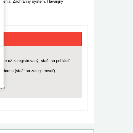
enia. Záchranný systém. Havarijný
 ste už zaregistrovaný, stačí sa prihlásiť.
zdarma (stačí sa zaregistrovať).
nie