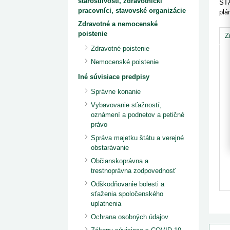
starostlivosti, zdravotnícki
kategorizovaných liekov 1. 8....
ŠTÁ
Od 1. augusta 2026 sa za
1. 7. 2026
redakcia
pracovníci, stavovské organizácie
plá
implementáciu nových elekt
Ministerstvo zdravotníctva zverejnilo aktualizovaný
knižke
Zdravotné a nemocenské
zoznam kategori...
poistenie
29. 6. 2026
redakcia
Z
Rezort zdravotníctva zverejnil zoznam
Zdravotné poistenie
kategorizovaných špeciálnych ...
29. 6. 2026
redakcia
Nemocenské poistenie
Výzva na podporu dostupnosti zdravotnej
Iné súvisiace predpisy
starostlivosti v centrách z...
22. 6. 2026
redakcia
Správne konanie
Vybavovanie sťažností,
oznámení a podnetov a petičné
právo
Správa majetku štátu a verejné
obstarávanie
Občianskoprávna a
trestnoprávna zodpovednosť
Odškodňovanie bolesti a
sťaženia spoločenského
uplatnenia
Ochrana osobných údajov