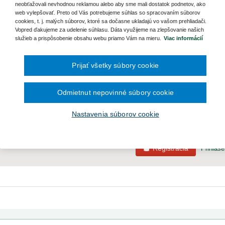
Ročník 2014
2016
TNE PRÍJMY. DANE, DÁVKY, POPLATKY;Krízová situácia. Mimoriadne opatr
čína šesťmesačné prechodné obdobie na
neobťažovali nevhodnou reklamou alebo aby sme mali dostatok podnetov, ako
Ročník 2013
2015
n;Bezpečnostná rada;Účtovníctvo;
ronických služieb v elektronickej zdravotnej
web vylepšovať. Preto od Vás potrebujeme súhlas so spracovaním súborov
Ročník 2012
2014
cookies, t. j. malých súborov, ktoré sa dočasne ukladajú vo vašom prehliadači.
Ročník 2011
2013
Vopred ďakujeme za udelenie súhlasu. Dáta využijeme na zlepšovanie našich
Ročník 2010
2012
nenie
Vzťahy
služieb a prispôsobenie obsahu webu priamo Vám na mieru.
Viac informácií
Ročník 2026
2011
2010
Prijať všetky súbory cookie
Obsah predpisu sa zobrazuje len prihlásených užívateľom.
Odmietnut nepovinné súbory cookie
Odomknite si prístup k odbornému obsahu na portáli.
Prístup k obsahu portálu majú len registrovaní používatelia portálu. Pokiaľ
Nastavenia súborov cookie
Ak ešte nemáte prístup k obsahu portálu, využite 10-dňovú demo licenciu 
Registrácia
Prihláse