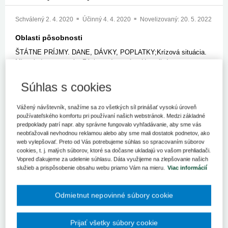
Schválený
2. 4. 2020
Účinný
4. 4. 2020
Novelizovaný:
20. 5. 2022
Oblasti pôsobnosti
ŠTÁTNE PRÍJMY. DANE, DÁVKY, POPLATKY;Krízová situácia.
Mimoriadne opatrenia. Záchranný systém. Havarijný
plán;Bezpečnostná rada;Účtovníctvo;
Súhlas s cookies
Znenie
Vážený návštevník, snažíme sa zo všetkých síl prinášať vysokú úroveň
Vzťahy
používateľského komfortu pri používaní našich webstránok. Medzi základné
predpoklady patrí napr. aby správne fungovalo vyhľadávanie, aby sme vás
neobťažovali nevhodnou reklamou alebo aby sme mali dostatok podnetov, ako
web vylepšovať. Preto od Vás potrebujeme súhlas so spracovaním súborov
Vzťahy predpisu sa zobrazujú len prihlásených
cookies, t. j. malých súborov, ktoré sa dočasne ukladajú vo vašom prehliadači.
užívateľom.
Vopred ďakujeme za udelenie súhlasu. Dáta využijeme na zlepšovanie našich
služieb a prispôsobenie obsahu webu priamo Vám na mieru.
Viac informácií
Odomknite si prístup k odbornému obsahu na
portáli.
Odmietnut nepovinné súbory cookie
Prístup k obsahu portálu majú len registrovaní
používatelia portálu. Pokiaľ ste už zaregistrovaný,
stačí sa prihlásiť.
Prijať všetky súbory cookie