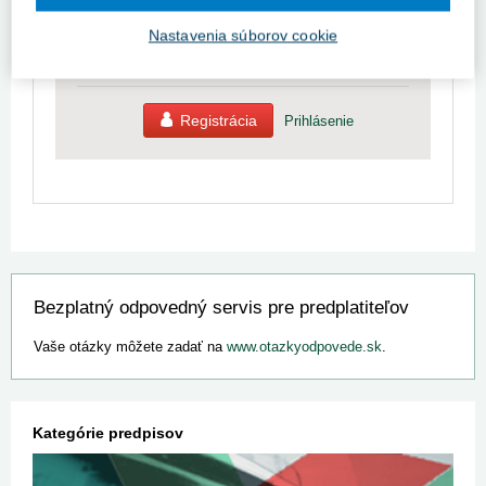
Ak ešte nemáte prístup k obsahu portálu, využite
Nastavenia súborov cookie
10-dňovú demo licenciu zdarma (stačí sa
zaregistrovať).
Registrácia
Prihlásenie
Bezplatný odpovedný servis pre predplatiteľov
Vaše otázky môžete zadať na
www.otazkyodpovede.sk
.
Kategórie predpisov