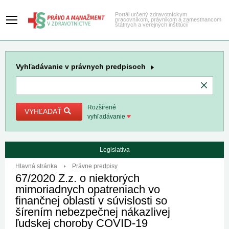
Portál určený zdravotníckym
pracovníkom, právnikom a zamestnancom
štátnych a verejných inštitúcií
Vyhľadávanie
v právnych predpisoch
Rozšírené
VYHĽADAŤ
vyhľadávanie
Legislatíva
Hlavná stránka
Právne predpisy
67/2020 Z.z. o niektorých
mimoriadnych opatreniach vo
finančnej oblasti v súvislosti so
šírením nebezpečnej nákazlivej
ľudskej choroby COVID-19