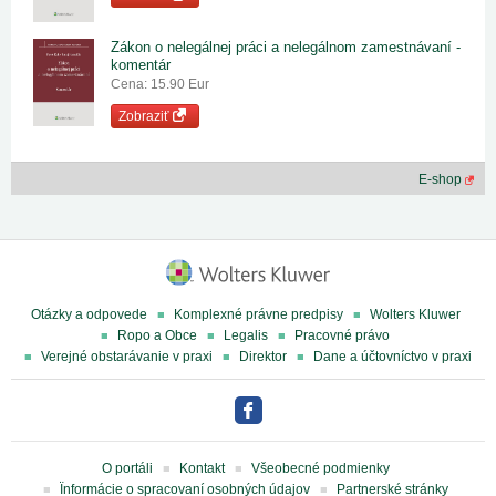
Zákon o nelegálnej práci a nelegálnom zamestnávaní -
komentár
Cena: 15.90 Eur
Zobraziť
E-shop
Otázky a odpovede
Komplexné právne predpisy
Wolters Kluwer
Ropo a Obce
Legalis
Pracovné právo
Verejné obstarávanie v praxi
Direktor
Dane a účtovníctvo v praxi
O portáli
Kontakt
Všeobecné podmienky
Ïnformácie o spracovaní osobných údajov
Partnerské stránky