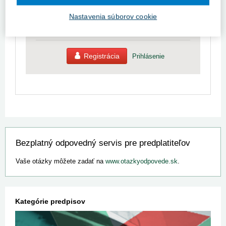
Ak ešte nemáte prístup k obsahu portálu, využite
Nastavenia súborov cookie
10-dňovú demo licenciu zdarma (stačí sa
zaregistrovať).
Registrácia
Prihlásenie
Bezplatný odpovedný servis pre predplatiteľov
Vaše otázky môžete zadať na
www.otazkyodpovede.sk
.
Kategórie predpisov