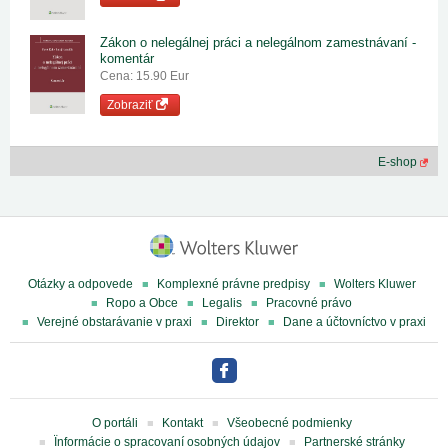
Zákon o nelegálnej práci a nelegálnom zamestnávaní -
komentár
Cena: 15.90 Eur
Zobraziť
E-shop
Otázky a odpovede
Komplexné právne predpisy
Wolters Kluwer
Ropo a Obce
Legalis
Pracovné právo
Verejné obstarávanie v praxi
Direktor
Dane a účtovníctvo v praxi
O portáli
Kontakt
Všeobecné podmienky
Ïnformácie o spracovaní osobných údajov
Partnerské stránky