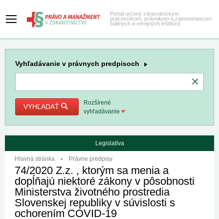
Portál určený zdravotníckym
pracovníkom, právnikom a zamestnancom
štátnych a verejných inštitúcií
Vyhľadávanie
v právnych predpisoch
Rozšírené
VYHĽADAŤ
vyhľadávanie
Legislatíva
Hlavná stránka
Právne predpisy
74/2020 Z.z. , ktorým sa menia a
dopĺňajú niektoré zákony v pôsobnosti
Ministerstva životného prostredia
Slovenskej republiky v súvislosti s
ochorením COVID-19