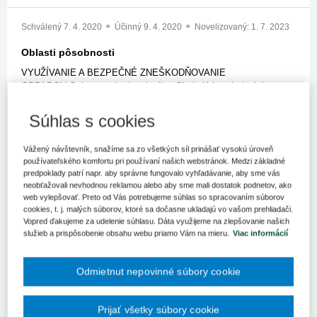
Schválený
7. 4. 2020
Účinný
9. 4. 2020
Novelizovaný:
1. 7. 2023
Oblasti pôsobnosti
VYUŽÍVANIE A BEZPEČNÉ ZNEŠKODŇOVANIE
ODPADOV;Ochrana prírody a krajiny;Obaly;Krízová situácia.
Mimoriadne opatrenia. Záchranný systém. Havarijný plán;
Súhlas s cookies
Znenie
Vážený návštevník, snažíme sa zo všetkých síl prinášať vysokú úroveň
Vzťahy
používateľského komfortu pri používaní našich webstránok. Medzi základné
predpoklady patrí napr. aby správne fungovalo vyhľadávanie, aby sme vás
neobťažovali nevhodnou reklamou alebo aby sme mali dostatok podnetov, ako
web vylepšovať. Preto od Vás potrebujeme súhlas so spracovaním súborov
Obsah predpisu sa zobrazuje len prihlásených
cookies, t. j. malých súborov, ktoré sa dočasne ukladajú vo vašom prehliadači.
užívateľom.
Vopred ďakujeme za udelenie súhlasu. Dáta využijeme na zlepšovanie našich
služieb a prispôsobenie obsahu webu priamo Vám na mieru.
Viac informácií
Odomknite si prístup k odbornému obsahu na
portáli.
Odmietnut nepovinné súbory cookie
Prístup k obsahu portálu majú len registrovaní
používatelia portálu. Pokiaľ ste už zaregistrovaný,
stačí sa prihlásiť.
Prijať všetky súbory cookie