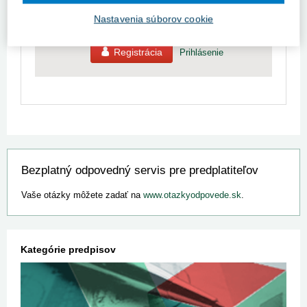
10-dňovú demo licenciu zdarma (stačí sa
zaregistrovať).
Nastavenia súborov cookie
Registrácia
Prihlásenie
Bezplatný odpovedný servis pre predplatiteľov
Vaše otázky môžete zadať na
www.otazkyodpovede.sk
.
Kategórie predpisov