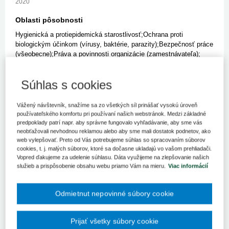
2020
Oblasti pôsobnosti
Hygienická a protiepidemická starostlivosť;Ochrana proti
biologickým účinkom (vírusy, baktérie, parazity);Bezpečnosť práce
(všeobecne);Práva a povinnosti organizácie (zamestnávateľa);
Znenie
Súhlas s cookies
Vzťahy
Vážený návštevník, snažíme sa zo všetkých síl prinášať vysokú úroveň
používateľského komfortu pri používaní našich webstránok. Medzi základné
predpoklady patrí napr. aby správne fungovalo vyhľadávanie, aby sme vás
Vzťahy predpisu sa zobrazujú len prihlásených
neobťažovali nevhodnou reklamou alebo aby sme mali dostatok podnetov, ako
užívateľom.
web vylepšovať. Preto od Vás potrebujeme súhlas so spracovaním súborov
cookies, t. j. malých súborov, ktoré sa dočasne ukladajú vo vašom prehliadači.
Vopred ďakujeme za udelenie súhlasu. Dáta využijeme na zlepšovanie našich
Odomknite si prístup k odbornému obsahu na
služieb a prispôsobenie obsahu webu priamo Vám na mieru.
Viac informácií
portáli.
Prístup k obsahu portálu majú len registrovaní
používatelia portálu. Pokiaľ ste už zaregistrovaný,
Odmietnut nepovinné súbory cookie
stačí sa prihlásiť.
Ak ešte nemáte prístup k obsahu portálu, využite
Prijať všetky súbory cookie