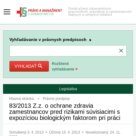
Portál určený zdravotníckym
pracovníkom, právnikom a zamestnancom
štátnych a verejných inštitúcií
Vyhľadávanie
v právnych predpisoch
Rozšírené
VYHĽADAŤ
vyhľadávanie
Legislatíva
Hlavná stránka
Právne predpisy
83/2013 Z.z. o ochrane zdravia
zamestnancov pred rizikami súvisiacimi s
expozíciou biologickým faktorom pri práci
Schválený
3. 4. 2013
Účinný
15. 4. 2013
Novelizovaný:
24. 11.