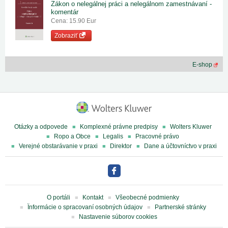
Zákon o nelegálnej práci a nelegálnom zamestnávaní -
komentár
Cena: 15.90 Eur
Zobraziť
E-shop
Otázky a odpovede
Komplexné právne predpisy
Wolters Kluwer
Ropo a Obce
Legalis
Pracovné právo
Verejné obstarávanie v praxi
Direktor
Dane a účtovníctvo v praxi
O portáli
Kontakt
Všeobecné podmienky
Ïnformácie o spracovaní osobných údajov
Partnerské stránky
Nastavenie súborov cookies