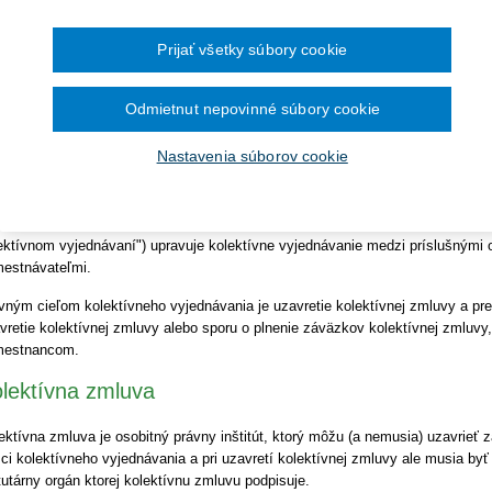
Ročník 2014
2016
čína šesťmesačné prechodné obdobie na
Ročník 2013
2015
ronických služieb v elektronickej zdravotnej
Ročník 2012
avotnícki zamestnanci sa zúčastňujú prostredníctvom svojich zástupcov na 
2014
Prijať všetky súbory cookie
Ročník 2011
2013
mienok u svojho zamestnávateľa spolurozhodovaním, prerokovaním, právom n
Ročník 2010
2012
Ročník 2026
2011
racovnoprávnych vzťahoch vo všeobecnosti zamestnancov zastupuje buď z
2010
Odmietnut nepovinné súbory cookie
bo príslušný odborový orgán. Zamestnanci pritom nemajú povinnosť byť zastú
ednávanie a prípadný podpis kolektívnej zmluvy, na ktoré majú zamestnanci 
Nastavenia súborov cookie
anizácie.
otné kolektívne vyjednávanie je považované za nástroj podpory účinného so
ožený na bipartitnom princípe. Zákon č.
2/1991 Zb.
o kolektívnom vyjednávaní 
ektívnom vyjednávaní
") upravuje kolektívne vyjednávanie medzi príslušnými
estnávateľmi.
vným cieľom kolektívneho vyjednávania je uzavretie kolektívnej zmluvy a pr
vretie kolektívnej zmluvy alebo sporu o plnenie záväzkov kolektívnej zmluvy,
mestnancom.
lektívna zmluva
ektívna zmluva je osobitný právny inštitút, ktorý môžu (a nemusia) uzavrieť
ci kolektívneho vyjednávania a pri uzavretí kolektívnej zmluvy ale musia by
tutárny orgán ktorej kolektívnu zmluvu podpisuje.