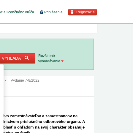
Registrácia
ácia licenčného kľúča
Prihlásenie
braziť viac
7. 8. 2026
Rozšírené
VYHĽADAŤ
vyhľadávanie
8. 8. 2026
2
Vydanie 7-8/2022
 18. 8.
e
 2. 8.
1. 8. 2026
 právo zamestnávateľov a zamestnancov na
tredníctvom príslušného odborového orgánu. A
o oblasť s ohľadom na svoj charakter obsahuje
1. 8. 2026
 práva na štrajk.