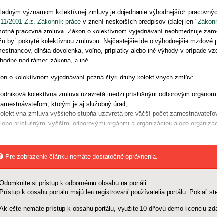
ladným významom kolektívnej zmluvy je dojednanie výhodnejších pracovný
311/2001 Z.z. Zákonník práce
v znení neskorších predpisov (ďalej len "
Zákonn
otná pracovná zmluva.
Zákon o kolektívnom vyjednávaní
neobmedzuje zamest
u byť pokryté kolektívnou zmluvou. Najčastejšie ide o výhodnejšie mzdové
estnancov, dlhšia dovolenka, voľno, príplatky alebo iné výhody v prípade v
hodné nad rámec zákona, a iné.
on o kolektívnom vyjednávaní
pozná štyri druhy kolektívnych zmlúv:
podniková kolektívna zmluva uzavretá medzi príslušným odborovým orgánom 
zamestnávateľom, ktorým je aj služobný úrad,
kolektívna zmluva vyššieho stupňa uzavretá pre väčší počet zamestnávate
alebo príslušnými vyššími odborovými orgánmi a organizáciou alebo organizá
<
Pre zobrazenie článku nemáte dostatočné oprávnenia.
Odomknite si prístup k odbornému obsahu na portáli.
Prístup k obsahu portálu majú len registrovaní používatelia portálu. Pokiaľ ste
Ak ešte nemáte prístup k obsahu portálu, využite 10-dňovú demo licenciu zda