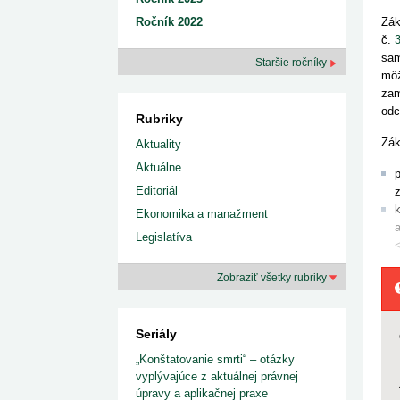
Zák
Ročník 2022
č.
sam
Staršie ročníky
môž
zam
odc
Rubriky
Zák
Aktuality
Aktuálne
Editoriál
Ekonomika a manažment
Legislatíva
Zobraziť všetky rubriky
Seriály
„Konštatovanie smrti“ – otázky
vyplývajúce z aktuálnej právnej
úpravy a aplikačnej praxe