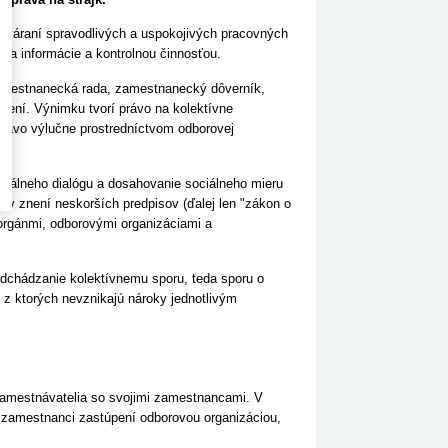
utváraní spravodlivých a uspokojivých pracovných
a informácie a kontrolnou činnosťou.
amestnanecká rada, zamestnanecký dôverník,
pení. Výnimku tvorí právo na kolektívne
právo výlučne prostredníctvom odborovej
ciálneho dialógu a dosahovanie sociálneho mieru
v znení neskorších predpisov (ďalej len "
zákon o
 orgánmi, odborovými organizáciami a
edchádzanie kolektívnemu sporu, teda sporu o
 z ktorých nevznikajú nároky jednotlivým
 zamestnávatelia so svojimi zamestnancami. V
ť zamestnanci zastúpení odborovou organizáciou,