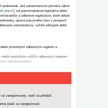
ch podmienok, aké zamestnancom priznáva zákon
ík práce
"), iná pracovnoprávna legislatíva alebo
návateľov a odborové organizácie, ktoré oblasti
 podmienky, úprava pracovného času v prospech
zdelávania zamestnancov, vyššie odstupné alebo
alebo príslušnými odborovými orgánmi a
ľov medzi príslušným vyšším odborovým orgánom
ciami zamestnávateľov,
 už zaregistrovaný, stačí sa prihlásiť.
rma (stačí sa zaregistrovať).