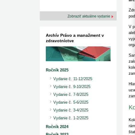
Kazuistiky UDZS
kategorizovaných liekov 1. 8....
Od 1. augusta 2026 sa za
1. 7. 2026
redakcia
implementáciu nových elekt
Zdr
Ministerstvo zdravotníctva zverejnilo aktualizovaný
knižke
zoznam kategori...
pod
Zobraziť aktuálne vydanie
29. 6. 2026
redakcia
Rezort zdravotníctva zverejnil zoznam
V p
kategorizovaných špeciálnych ...
ale
Archív Právo a manažment v
29. 6. 2026
redakcia
vyj
zdravotníctve
Výzva na podporu dostupnosti zdravotnej
org
starostlivosti v centrách z...
22. 6. 2026
redakcia
Sam
zal
kol
Ročník 2025
zam
Vydanie č. 11-12/2025
Hla
Vydanie č. 9-10/2025
uza
Vydanie č. 7-8/2025
za
Vydanie č. 5-6/2025
Ko
Vydanie č. 3-4/2025
Vydanie č. 1-2/2025
Kol
rám
Ročník 2024
šta
Ročník 2023