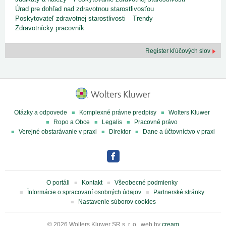
Úrad pre dohľad nad zdravotnou starostlivosťou
Poskytovateľ zdravotnej starostlivosti
Trendy
Zdravotnícky pracovník
Register kľúčových slov
Otázky a odpovede
Komplexné právne predpisy
Wolters Kluwer
Ropo a Obce
Legalis
Pracovné právo
Verejné obstarávanie v praxi
Direktor
Dane a účtovníctvo v praxi
O portáli
Kontakt
Všeobecné podmienky
Ïnformácie o spracovaní osobných údajov
Partnerské stránky
Nastavenie súborov cookies
© 2026 Wolters Kluwer SR s. r. o., web by
cream