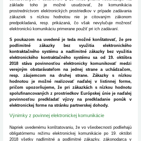
základe toho je možné usudzovať, že komunikácia
prostredníctvom elektronických prostriedkov v prípade zadávania
zákaziek s nízkou hodnotou nie je citovaným zákonom
predpokladaná, resp. prikázaná, čo však nevylučuje možnosť
elektronickú komunikáciu primerane použiť pri ich zadávaní.
S poukazom na uvedené je teda možné konštatovať, že pre
podlimitné zákazky bez využitia elektronického
kontraktačného systému a nadlimitné zákazky bez využitia
elektronického kontraktačného systému sa od 19. októbra
2018 stáva povinnosťou elektronicky komunikovať medzi
verejným obstarávateľom na jednej strane a uchádzačom,
resp. záujemcom na druhej strane. Zákazky s nízkou
hodnotou je možné realizovať naďalej v listinnej forme,
pričom upozorňujeme, že pri zákazkách s nízkou hodnotu
spolufinancovaných z prostriedkov Európskej únie je naďalej
povinnosťou predkladať výzvy na predkladanie ponúk v
elektronickej forme na stránku partnerskej dohody.
Výnimky z povinnej elektronickej komunikácie
Napriek uvedenému konštatovaniu, že vo všeobecnosti podliehajú
obligatórnemu režimu elektronickej komunikácie po 19. októbri
2018 všetky nadlimitné a podlimitné zákazky, zákonodarca v