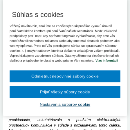
februára 2014 o verejnom obstarávaní (ďalej len „smernica“) v bode
52 preambuly zakotvuje:
„Elektronické informačné a komunikačné
prostriedky môžu značne zjednodušiť uverejňovanie zákaziek a
Súhlas s cookies
zvýšiť efektívnosť a transparentnosť postupov obstarávania. Mali
by sa stať štandardnými prostriedkami komunikácie a výmeny
Vážený návštevník, snažíme sa zo všetkých síl prinášať vysokú úroveň
informácií v postupoch obstarávania, keďže vo veľkej miere
používateľského komfortu pri používaní našich webstránok. Medzi základné
rozširujú možnosti účasti hospodárskych subjektov na postupoch
predpoklady patrí napr. aby správne fungovalo vyhľadávanie, aby sme vás
obstarávania na celom vnútornom trhu. Na tieto účely by malo byť
neobťažovali nevhodnou reklamou alebo aby sme mali dostatok podnetov, ako
povinné zasielanie oznámení v elektronickej forme, elektronická
web vylepšovať. Preto od Vás potrebujeme súhlas so spracovaním súborov
dostupnosť súťažných podkladov a (po prechodnom období 30
cookies, t. j. malých súborov, ktoré sa dočasne ukladajú vo vašom prehliadači.
mesiacov) úplná elektronická komunikácia, t. j. komunikácia
Vopred ďakujeme za udelenie súhlasu. Dáta využijeme na zlepšovanie našich
služieb a prispôsobenie obsahu webu priamo Vám na mieru.
Viac informácií
elektronickými prostriedkami vo všetkých fázach postupu vrátane
zasielania žiadostí o účasť a najmä zasielania ponúk (elektronické
predkladanie). Členské štáty a verejní obstarávatelia by mali mať
Odmietnut nepovinné súbory cookie
naďalej možnosť zájsť v tejto oblasti ešte ďalej, ak si to želajú.“
Predmetná proklamácia preambuly sa premieta aj do normatívneho
Prijať všetky súbory cookie
textu smernice, kde sú v článku 22 zakotvené pravidlá platné v
oblasti komunikácie:
Nastavenia súborov cookie
„Členské štáty zabezpečia, aby sa celá komunikácia a výmena
informácií na základe tejto smernice, najmä elektronické
predkladanie, uskutočňovala s použitím elektronických
prostriedkov komunikácie v súlade s požiadavkami tohto článku.