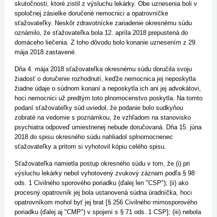
skutočnosti, ktoré zistil z výsluchu lekárky. Obe uznesenia boli v
spoločnej zásielke doručené nemocnici a opatrovníčke
sťažovateľky. Neskôr zdravotnícke zariadenie okresnému súdu
oznámilo, že sťažovateľka bola 12. apríla 2018 prepustená do
domáceho liečenia. Z toho dôvodu bolo konanie uznesením z 29.
mája 2018 zastavené.
Dňa 4. mája 2018 sťažovateľka okresnému súdu doručila svoju
žiadosť o doručenie rozhodnutí, keďže nemocnica jej neposkytla
žiadne údaje o súdnom konaní a neposkytla ich ani jej advokátovi,
hoci nemocnici už predtým toto plnomocenstvo poskytla. Na tomto
podaní sťažovateľky súd uviedol, že podanie bolo sudkyňou
zobraté na vedomie s poznámkou, že vzhľadom na stanovisko
psychiatra odpoveď umiestnenej nebude doručovaná. Dňa 15. júna
2018 do spisu okresného súdu nahliadol splnomocnenec
sťažovateľky a pritom si vyhotovil kópiu celého spisu.
Sťažovateľka namietla postup okresného súdu v tom, že (i) pri
výsluchu lekárky nebol vyhotovený zvukový záznam podľa
§ 98
ods. 1 Civilného sporového poriadku
(ďalej len "
CSP
"); (ii) ako
procesný opatrovník jej bola ustanovená súdna úradníčka, hoci
opatrovníkom mohol byť jej brat [
§ 256 Civilného mimosporového
poriadku
(ďalej aj "
CMP
") v spojení s
§ 71 ods. 1 CSP
]; (iii) nebola