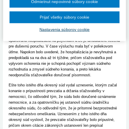
oddelenia, ktorý indikoval príjem sťažovateľky na akútne
Odmietnut nepovinné súbory cookie
psychiatrické oddelenie. Z výsluchu ďalej vyplynulo, že o stav
sťažovateľky sa zaujímal jej brat. Podľa výsluchu lekárky
Prijať všetky súbory cookie
sťažovateľka nesúhlasila s hospitalizáciou, pôvodne bola pri
vyšetrení odmietavá, neskôr sa vyšetreniu podrobila, no bola
agresívna a hlučná, mala bludy a po privolaní policajnej hliadky
Nastavenia súborov cookie
musela byť spacifikovaná. Ďalej sa konštatovalo, že u nej ide o
opakovanú hospitalizáciu na psychiatrii a že je ambulantne liečená
pre duševnú poruchu. V čase výsluchu mala byť v poliekovom
útlme. Napokon bolo uvedené, že hospitalizácia je nevyhnutná a
predpokladá sa na dva až tri týždne, pričom sťažovateľka pod
vplyvom ochorenia nie je schopná pochopiť význam súdneho
rozhodnutia a zmysel súdneho konania, a preto lekárka
neodporučila sťažovateľke doručovať písomnosti.
Ešte toho istého dňa okresný súd vydal uznesenie, ktorým začal
konanie o prípustnosti prevzatia a držania sťažovateľky v
nemocnici, čo odôvodnil tým, že súdu bolo doručené oznámenie
nemocnice, a za opatrovníčku jej ustanovil súdnu úradníčku
okresného súdu, čo odôvodnil tým, že je prítomné bezprostredné
nebezpečenstvo omeškania. Uznesením z toho istého dňa
okresný súd vyslovil, že prevzatie sťažovateľky bolo prípustné,
pričom okrem citácie zákonných ustanovení len prepísal