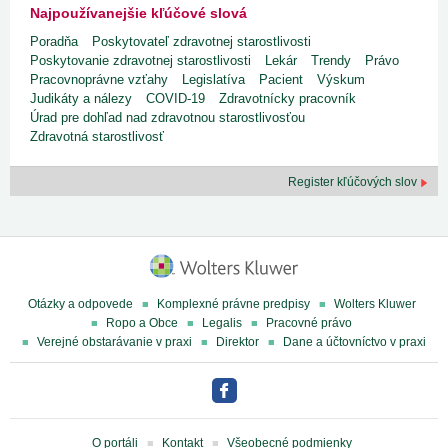
Najpoužívanejšie kľúčové slová
Poradňa
Poskytovateľ zdravotnej starostlivosti
Poskytovanie zdravotnej starostlivosti
Lekár
Trendy
Právo
Pracovnoprávne vzťahy
Legislatíva
Pacient
Výskum
Judikáty a nálezy
COVID-19
Zdravotnícky pracovník
Úrad pre dohľad nad zdravotnou starostlivosťou
Zdravotná starostlivosť
Register kľúčových slov
Otázky a odpovede
Komplexné právne predpisy
Wolters Kluwer
Ropo a Obce
Legalis
Pracovné právo
Verejné obstarávanie v praxi
Direktor
Dane a účtovníctvo v praxi
O portáli
Kontakt
Všeobecné podmienky