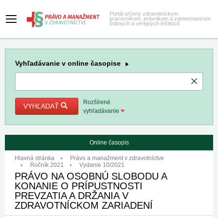
Portál určený zdravotníckym
pracovníkom, právnikom a zamestnancom
štátnych a verejných inštitúcií
Vyhľadávanie
v online časopise
Rozšírené
VYHĽADAŤ
vyhľadávanie
Online časopis
Hlavná stránka
Právo a manažment v zdravotníctve
Ročník 2021
Vydanie 10/2021
PRÁVO NA OSOBNÚ SLOBODU A
KONANIE O PRÍPUSTNOSTI
PREVZATIA A DRŽANIA V
ZDRAVOTNÍCKOM ZARIADENÍ