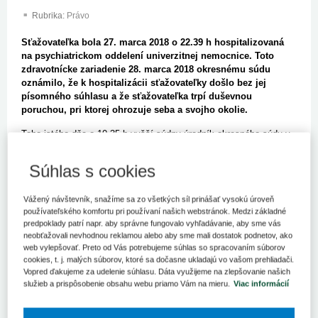
Rubrika:
Právo
Sťažovateľka bola 27. marca 2018 o 22.39 h hospitalizovaná
na psychiatrickom oddelení univerzitnej nemocnice. Toto
zdravotnícke zariadenie 28. marca 2018 okresnému súdu
oznámilo, že k hospitalizácii sťažovateľky došlo bez jej
písomného súhlasu a že sťažovateľka trpí duševnou
poruchou, pri ktorej ohrozuje seba a svojho okolie.
Toho istého dňa o 10.35 h vyšší súdny úradník okresného súdu v
zdravotníckom zariadení skonštatoval, že (i) pre nedostatočné
technické vybavenie nevyhotovil z úkonu zvukový záznam, (ii)
Súhlas s cookies
vzhľadom na vyjadrenie ošetrujúceho lekára upustil od výsluchu
sťažovateľky (výsluch bol na ujmu zdravotného stavu
Vážený návštevník, snažíme sa zo všetkých síl prinášať vysokú úroveň
sťažovateľky) a (iii) oboznámil sa so zdravotnou dokumentáciou
používateľského komfortu pri používaní našich webstránok. Medzi základné
sťažovateľky. Následne sťažovateľku vzhliadol. Z výsluchu
predpoklady patrí napr. aby správne fungovalo vyhľadávanie, aby sme vás
lekárky je zrejmé, že sťažovateľka bola do zdravotníckeho
neobťažovali nevhodnou reklamou alebo aby sme mali dostatok podnetov, ako
zariadenia privezená rýchlou zdravotnou pomocou na účely
web vylepšovať. Preto od Vás potrebujeme súhlas so spracovaním súborov
cookies, t. j. malých súborov, ktoré sa dočasne ukladajú vo vašom prehliadači.
traumatologického vyšetrenia, no následne nechcela opustiť
Vopred ďakujeme za udelenie súhlasu. Dáta využijeme na zlepšovanie našich
priestory centrálneho príjmu, kde mala demolovať zariadenie a
služieb a prispôsobenie obsahu webu priamo Vám na mieru.
Viac informácií
podať trestné oznámenie na neurologické oddelenie. V
nadväznosti na to bol kontaktovaný lekár psychiatrického