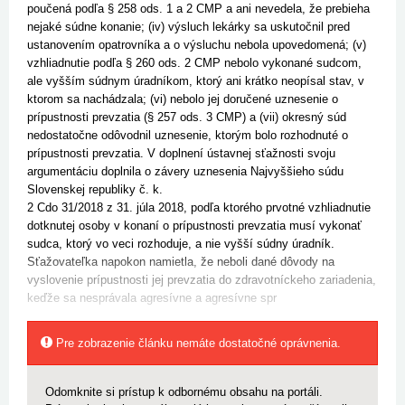
poučená podľa
§ 258 ods. 1
a
2 CMP
a ani nevedela, že prebieha
nejaké súdne konanie; (iv) výsluch lekárky sa uskutočnil pred
ustanovením opatrovníka a o výsluchu nebola upovedomená; (v)
vzhliadnutie podľa
§ 260 ods. 2 CMP
nebolo vykonané sudcom,
ale vyšším súdnym úradníkom, ktorý ani krátko neopísal stav, v
ktorom sa nachádzala; (vi) nebolo jej doručené uznesenie o
prípustnosti prevzatia (
§ 257 ods. 3 CMP
) a (vii) okresný súd
nedostatočne odôvodnil uznesenie, ktorým bolo rozhodnuté o
prípustnosti prevzatia. V doplnení ústavnej sťažnosti svoju
argumentáciu doplnila o závery uznesenia Najvyššieho súdu
Slovenskej republiky č. k.
2 Cdo 31/2018 z 31. júla 2018, podľa ktorého prvotné vzhliadnutie
dotknutej osoby v konaní o prípustnosti prevzatia musí vykonať
sudca, ktorý vo veci rozhoduje, a nie vyšší súdny úradník.
Sťažovateľka napokon namietla, že neboli dané dôvody na
vyslovenie prípustnosti jej prevzatia do zdra­votníckeho zariadenia,
keďže sa nesprávala agresívne a agresívne spr
Pre zobrazenie článku nemáte dostatočné oprávnenia.
Odomknite si prístup k odbornému obsahu na portáli.