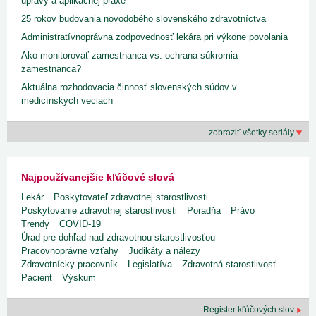
úpravy a aplikačnej praxe
25 rokov budovania novodobého slovenského zdravotníctva
Administratívnoprávna zodpovednosť lekára pri výkone povolania
Ako monitorovať zamestnanca vs. ochrana súkromia
zamestnanca?
Aktuálna rozhodovacia činnosť slovenských súdov v
medicínskych veciach
zobraziť všetky seriály
Najpoužívanejšie kľúčové slová
Lekár
Poskytovateľ zdravotnej starostlivosti
Poskytovanie zdravotnej starostlivosti
Poradňa
Právo
Trendy
COVID-19
Úrad pre dohľad nad zdravotnou starostlivosťou
Pracovnoprávne vzťahy
Judikáty a nálezy
Zdravotnícky pracovník
Legislatíva
Zdravotná starostlivosť
Pacient
Výskum
Register kľúčových slov