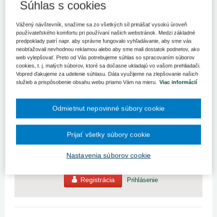
Dátum:
19. 11. 2020
Rubrika:
Poradňa
Súhlas s cookies
Môže byť skončený pracovný pomer zo strany zamestnanca
Vážený návštevník, snažíme sa zo všetkých síl prinášať vysokú úroveň
(zdravotníckeho pracovníka) poskytovateľa ústavnej
používateľského komfortu pri používaní našich webstránok. Medzi základné
zdravotnej starostlivosti ako aj zo strany zamestnávateľa
predpoklady patrí napr. aby správne fungovalo vyhľadávanie, aby sme vás
(nemocnice) v čase vyhláseného núdzového stavu a uloženej
neobťažovali nevhodnou reklamou alebo aby sme mali dostatok podnetov, ako
pracovnej povinnosti zdravotníckym pracovníkom?
web vylepšovať. Preto od Vás potrebujeme súhlas so spracovaním súborov
cookies, t. j. malých súborov, ktoré sa dočasne ukladajú vo vašom prehliadači.
Vopred ďakujeme za udelenie súhlasu. Dáta využijeme na zlepšovanie našich
Pre zobrazenie článku nemáte dostatočné oprávnenia.
služieb a prispôsobenie obsahu webu priamo Vám na mieru.
Viac informácií
Odmietnut nepovinné súbory cookie
Odomknite si prístup k odbornému obsahu na portáli.
Prístup k obsahu portálu majú len registrovaní používatelia
portálu. Pokiaľ ste už zaregistrovaný, stačí sa prihlásiť.
Prijať všetky súbory cookie
Ak ešte nemáte prístup k obsahu portálu, využite 10-dňovú
demo licenciu zdarma (stačí sa zaregistrovať).
Nastavenia súborov cookie
Registrácia
Prihlásenie