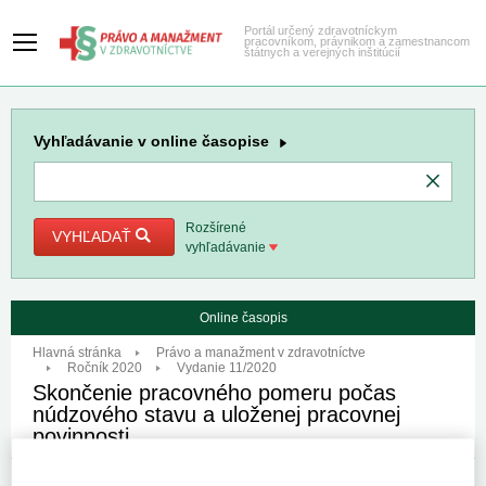
Portál určený zdravotníckym
pracovníkom, právnikom a zamestnancom
štátnych a verejných inštitúcií
Vyhľadávanie
v online časopise
Rozšírené
VYHĽADAŤ
vyhľadávanie
Online časopis
Hlavná stránka
Právo a manažment v zdravotníctve
Ročník 2020
Vydanie 11/2020
Skončenie pracovného pomeru počas
núdzového stavu a uloženej pracovnej
povinnosti