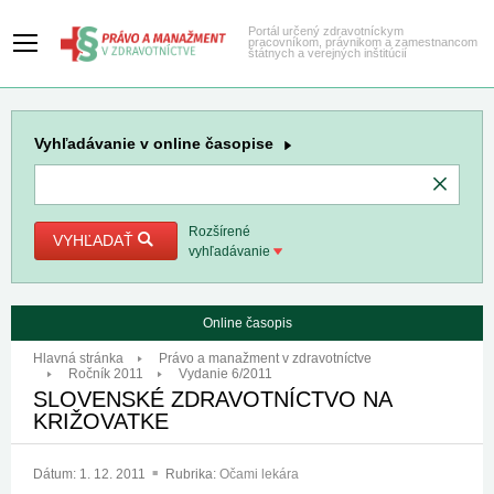
Portál určený zdravotníckym
pracovníkom, právnikom a zamestnancom
štátnych a verejných inštitúcií
Vyhľadávanie
v online časopise
Rozšírené
VYHĽADAŤ
vyhľadávanie
Online časopis
Hlavná stránka
Právo a manažment v zdravotníctve
Ročník 2011
Vydanie 6/2011
SLOVENSKÉ ZDRAVOTNÍCTVO NA
KRIŽOVATKE
Dátum:
1. 12. 2011
Rubrika:
Očami lekára