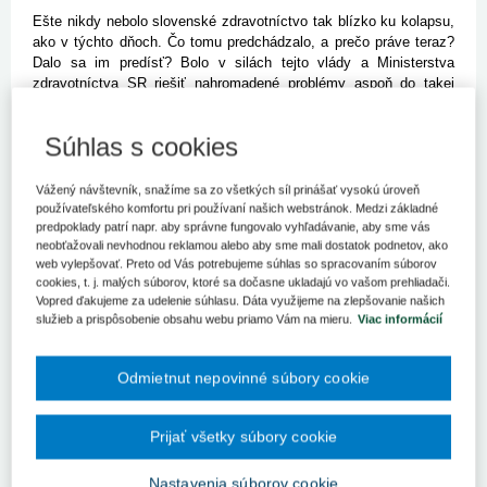
Ešte nikdy nebolo slovenské zdravotníctvo tak blízko ku kolapsu,
ako v týchto dňoch. Čo tomu predchádzalo, a prečo práve teraz?
Dalo sa im predísť? Bolo v silách tejto vlády a Ministerstva
zdravotníctva SR riešiť nahromadené problémy aspoň do takej
miery, aby nedošlo k protestom? Na tieto otázky sa autor pokúsi
odpovedať analýzou problémov, ktoré k tejto situácii viedli, na
Súhlas s cookies
ktoré poukazovali kompetentní aj laici a nedokázal ich vyriešiť ani
súčasný minister zdravotníctva, ba ani jeho predchodcovia.
Vážený návštevník, snažíme sa zo všetkých síl prinášať vysokú úroveň
Krátky pohľad do histórie
používateľského komfortu pri používaní našich webstránok. Medzi základné
predpoklady patrí napr. aby správne fungovalo vyhľadávanie, aby sme vás
Príčiny dnešného stavu treba hľadať už v období deväťdesiatych
neobťažovali nevhodnou reklamou alebo aby sme mali dostatok podnetov, ako
rokov. Vtedy sa začali v podstate živelne rodiť základy Národnej
web vylepšovať. Preto od Vás potrebujeme súhlas so spracovaním súborov
zdravotnej poisťovne a prvý z nemčiny „krvopotne“ preložený
cookies, t. j. malých súborov, ktoré sa dočasne ukladajú vo vašom prehliadači.
Vopred ďakujeme za udelenie súhlasu. Dáta využijeme na zlepšovanie našich
bodovník, ktorý s väčšími či menšími obmenami v slovenskom
služieb a prispôsobenie obsahu webu priamo Vám na mieru.
Viac informácií
zdravotníctve pretrváva dodnes. Už tam boli zle nastavené ceny
výkonov, ich bodové ohodnotenie a mnohé výkony, ktoré postupne
pribúdali do armamentária jednotlivých medicínskych odborností,
Odmietnut nepovinné súbory cookie
sa do postupne novelizovaného bodovníka dostávali len ex post a
veľmi ťažko, dokonca niektoré sa tam vôbec nedostali.
Ak ich
chceli, alebo museli zdravotnícke zariadenia robiť, lebo to
Prijať všetky súbory cookie
bolo potrebné v záujme diagnostiky pacienta, robili ich
zadarmo, a táto situácia pri niektorých výkonoch trvá dodnes.
Nastavenia súborov cookie