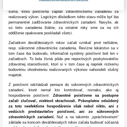
Ich podfinancovanie je spôsobené v dôsledku zlého stanovenia
nereálnych cien, kedy cena výkonu je mnohonásobne nižšia, ako
suma, ktorú poisťovňa zaplatí zdravotníckemu zariadeniu za
realizovaný výkon. Logickým dôsledkom tohto stavu môže byť iba
permanentné zadlžovanie zdravotníckych zariadení. Navyše, ak
sú tieto zariadenia štátne, za ostatné roky sme sa na ich
oddlženie opakovane poskladali všetci.
Začiatkom deväťdesiatych rokov začali vznikať prvé neštátne,
resp. súkromné zdravotnícke zariadenia. Revízne lekárstvo sa v
tom čase iba budovalo, informačné systémy poisťovní boli len v
začiatkoch. To bola živná pôda pre nepoctivých poskytovateľov
zdravotnej starostlivosti, ktorí si v tom čase aj napriek nízkemu
bodovému ohodnoteniu realizovaných výkonov nahonobili slušný
majetok.
Z poisťovní odchádzali peniaze do súkromných zdravotníckych
zariadení, ktoré nemal kto kontrolovať, rovnako, ako aj
hospodárenie poisťovní.
Zdravotné poisťovne sa postupne
začali zlučovať, niektoré skrachovali. Právoplatne odsúdený
za toto neefektívne hospodárenie však nebol nikto, ani z
vedúcich predstaviteľov poisťovní, ani zo súkromných
zdravotníckych zariadení.
Nuž a na takomto „spráchnivenom“
základe sa koncom deväťdesiatych rokov začala budovať súčasná