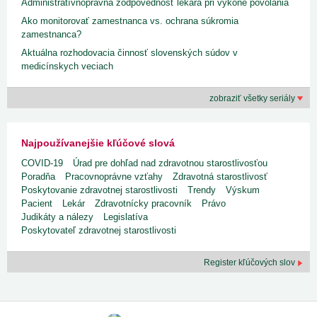
Administratívnoprávna zodpovednosť lekára pri výkone povolania
Ako monitorovať zamestnanca vs. ochrana súkromia
zamestnanca?
Aktuálna rozhodovacia činnosť slovenských súdov v
medicínskych veciach
zobraziť všetky seriály
Najpoužívanejšie kľúčové slová
COVID-19
Úrad pre dohľad nad zdravotnou starostlivosťou
Poradňa
Pracovnoprávne vzťahy
Zdravotná starostlivosť
Poskytovanie zdravotnej starostlivosti
Trendy
Výskum
Pacient
Lekár
Zdravotnícky pracovník
Právo
Judikáty a nálezy
Legislatíva
Poskytovateľ zdravotnej starostlivosti
Register kľúčových slov