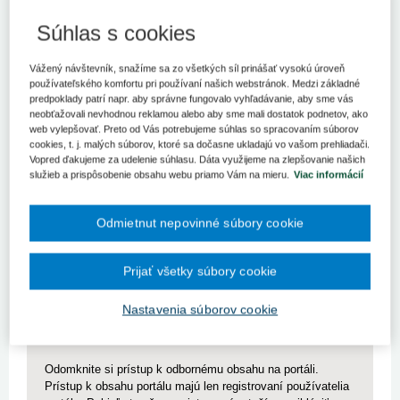
Súhlas s cookies
Nariadenie vlády SR č. 369/2020 Z.z., ktorým sa mení a
dopĺňa nariadenie vlády Slovenskej republiky č. 296/2010
Z.z. o odbornej spôsobilosti na výkon zdravotníckeho
Vážený návštevník, snažíme sa zo všetkých síl prinášať vysokú úroveň
povolania, spôsobe ďalšieho vzdelávania zdravotníckych
používateľského komfortu pri používaní našich webstránok. Medzi základné
predpoklady patrí napr. aby správne fungovalo vyhľadávanie, aby sme vás
pracovníkov, sústave špecializačných odborov a sústave
neobťažovali nevhodnou reklamou alebo aby sme mali dostatok podnetov, ako
certifikovaných pracovných činností v znení neskorších
web vylepšovať. Preto od Vás potrebujeme súhlas so spracovaním súborov
predpisov - účinné od 1. januára 2021.
cookies, t. j. malých súborov, ktoré sa dočasne ukladajú vo vašom prehliadači.
Vopred ďakujeme za udelenie súhlasu. Dáta využijeme na zlepšovanie našich
Zmena nariadenia priniesla odstránenie nesúladu niektorých
služieb a prispôsobenie obsahu webu priamo Vám na mieru.
Viac informácií
ustanovení upravujúcich výkon odborných pracovných činností v
zdravotníckych povolaniach farmaceut, sestra a pôrodná
Odmietnut nepovinné súbory cookie
asistentka a ustanovení upravujúcich špecializačné štúdium v
zdravotníckych povolaniach lekár a zubný lekár so smernicou
Európskeho parlamentu a Rady 2005/36/ES o uznávaní odborných
Prijať všetky súbory cookie
kvalifikácií
Nastavenia súborov cookie
Pre zobrazenie článku nemáte dostatočné oprávnenia.
Odomknite si prístup k odbornému obsahu na portáli.
Prístup k obsahu portálu majú len registrovaní používatelia