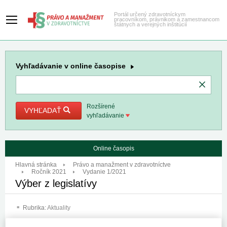
Portál určený zdravotníckym
pracovníkom, právnikom a zamestnancom
štátnych a verejných inštitúcií
Vyhľadávanie
v online časopise
Rozšírené
VYHĽADAŤ
vyhľadávanie
Online časopis
Hlavná stránka
Právo a manažment v zdravotníctve
Ročník 2021
Vydanie 1/2021
Výber z legislatívy
Rubrika:
Aktuality
V Zbierke zákonov vyšlo: