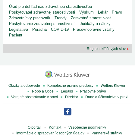
Úrad pre dohľad nad zdravotnou starostlivosťou
Poskytovateľ zdravotnej starostlivosti
Výskum
Lekár
Právo
Zdravotnícky pracovník
Trendy
Zdravotná starostlivosť
Poskytovanie zdravotnej starostlivosti
Judikáty a nálezy
Legislatíva
Poradňa
COVID-19
Pracovnoprávne vzťahy
Pacient
Register kľúčových slov
Otázky a odpovede
Komplexné právne predpisy
Wolters Kluwer
Ropo a Obce
Legalis
Pracovné právo
Verejné obstarávanie v praxi
Direktor
Dane a účtovníctvo v praxi
O portáli
Kontakt
Všeobecné podmienky
Ïnformácie o spracovaní osobných údajov
Partnerské stránky