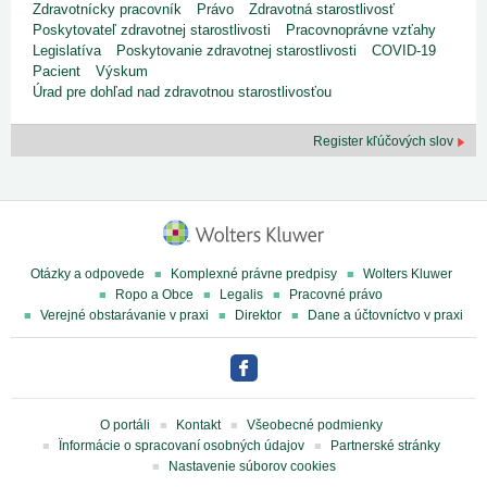
Zdravotnícky pracovník
Právo
Zdravotná starostlivosť
Poskytovateľ zdravotnej starostlivosti
Pracovnoprávne vzťahy
Legislatíva
Poskytovanie zdravotnej starostlivosti
COVID-19
Pacient
Výskum
Úrad pre dohľad nad zdravotnou starostlivosťou
Register kľúčových slov
Otázky a odpovede
Komplexné právne predpisy
Wolters Kluwer
Ropo a Obce
Legalis
Pracovné právo
Verejné obstarávanie v praxi
Direktor
Dane a účtovníctvo v praxi
O portáli
Kontakt
Všeobecné podmienky
Ïnformácie o spracovaní osobných údajov
Partnerské stránky
Nastavenie súborov cookies