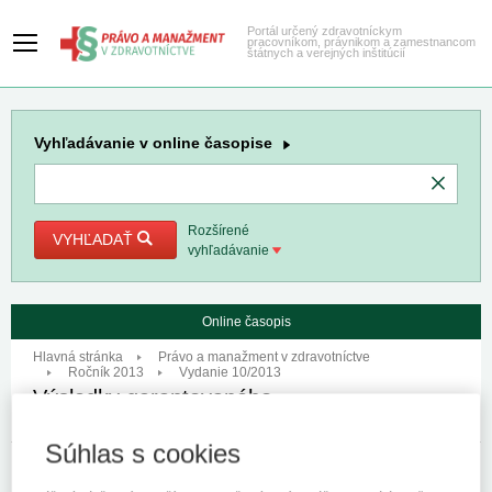
Portál určený zdravotníckym
pracovníkom, právnikom a zamestnancom
štátnych a verejných inštitúcií
Vyhľadávanie
v online časopise
Rozšírené
VYHĽADAŤ
vyhľadávanie
Online časopis
Hlavná stránka
Právo a manažment v zdravotníctve
Ročník 2013
Vydanie 10/2013
Výsledky garantovaného
autodidaktického testu
Súhlas s cookies
Dátum:
29. 10. 2013
Rubrika:
Poradňa