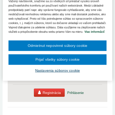
Vážený návštevník, snažíme sa zo všetkých síl prinášať vysokú úroveň
Výsledky garantovaného autodidaktického testu č.
používateľského komfortu pri používaní našich webstránok. Medzi základné
1/2013 uverejneného v časopise Právo a manažment
predpoklady patrí napr. aby správne fungovalo vyhľadávanie, aby sme vás
neobťažovali nevhodnou reklamou alebo aby sme mali dostatok podnetov, ako
v zdravotníctve č. 6/2013.
web vylepšovať. Preto od Vás potrebujeme súhlas so spracovaním súborov
cookies, t. j. malých súborov, ktoré sa dočasne ukladajú vo vašom prehliadači.
1.
d),
2.
b),
3.
a),
4.
b), c),
5.
d), resp. všetky odpovede sú
Vopred ďakujeme za udelenie súhlasu. Dáta využijeme na zlepšovanie našich
správne,
6.
b),
7.
d), resp. v
služieb a prispôsobenie obsahu webu priamo Vám na mieru.
Viac informácií
Pre zobrazenie článku nemáte dostatočné oprávnenia.
Odmietnut nepovinné súbory cookie
Odomknite si prístup k odbornému obsahu na portáli.
Prijať všetky súbory cookie
Prístup k obsahu portálu majú len registrovaní používatelia
portálu. Pokiaľ ste už zaregistrovaný, stačí sa prihlásiť.
Nastavenia súborov cookie
Ak ešte nemáte prístup k obsahu portálu, využite 10-dňovú
demo licenciu zdarma (stačí sa zaregistrovať).
Registrácia
Prihlásenie