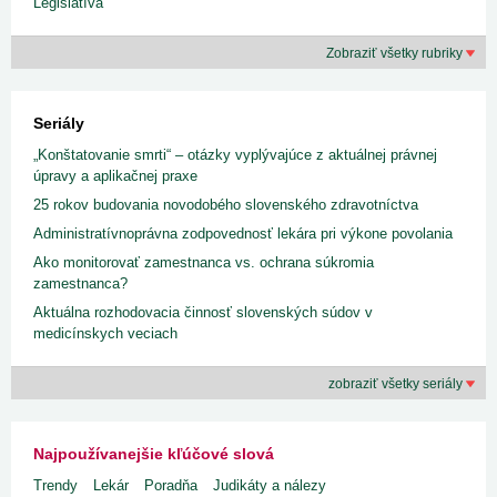
Legislatíva
Zobraziť všetky rubriky
Seriály
„Konštatovanie smrti“ – otázky vyplývajúce z aktuálnej právnej
úpravy a aplikačnej praxe
25 rokov budovania novodobého slovenského zdravotníctva
Administratívnoprávna zodpovednosť lekára pri výkone povolania
Ako monitorovať zamestnanca vs. ochrana súkromia
zamestnanca?
Aktuálna rozhodovacia činnosť slovenských súdov v
medicínskych veciach
zobraziť všetky seriály
Najpoužívanejšie kľúčové slová
Trendy
Lekár
Poradňa
Judikáty a nálezy