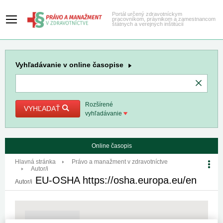
Portál určený zdravotníckym
pracovníkom, právnikom a zamestnancom
štátnych a verejných inštitúcií
Vyhľadávanie
v online časopise
Rozšírené
VYHĽADAŤ
vyhľadávanie
Online časopis
Hlavná stránka
Právo a manažment v zdravotníctve
Autor/i
EU-OSHA https://osha.europa.eu/en
Autor/i
Počet článkov autora: 2