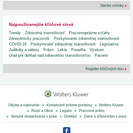
Staršie ročníky
Najpoužívanejšie kľúčové slová
Trendy
Zdravotná starostlivosť
Pracovnoprávne vzťahy
Zdravotnícky pracovník
Poskytovanie zdravotnej starostlivosti
COVID-19
Poskytovateľ zdravotnej starostlivosti
Legislatíva
Judikáty a nálezy
Právo
Lekár
Poradňa
Výskum
Úrad pre dohľad nad zdravotnou starostlivosťou
Pacient
Register kľúčových slov
Otázky a odpovede
Komplexné právne predpisy
Wolters Kluwer
Ropo a Obce
Legalis
Pracovné právo
Verejné obstarávanie v praxi
Direktor
Dane a účtovníctvo v praxi