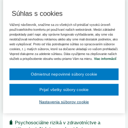
Súhlas s cookies
Vážený návštevník, snažíme sa zo všetkých síl prinášať vysokú úroveň
používateľského komfortu pri používaní našich webstránok. Medzi základné
predpoklady patrí napr. aby správne fungovalo vyhľadávanie, aby sme vás
neobťažovali nevhodnou reklamou alebo aby sme mali dostatok podnetov, ako
web vylepšovať. Preto od Vás potrebujeme súhlas so spracovaním súborov
Právo a manažment v zdravotníctve (0)
cookies, t. j. malých súborov, ktoré sa dočasne ukladajú vo vašom prehliadači.
Vopred ďakujeme za udelenie súhlasu. Dáta využijeme na zlepšovanie našich
Aktuality (0)
služieb a prispôsobenie obsahu webu priamo Vám na mieru.
Viac informácií
Nárast pracovných úrazov v zdravotníctve
Odmietnut nepovinné súbory cookie
a sociálnej starostlivosti - výzvy a riešenia
pre bezpečnejšiu prácu
Najnovšia správa Európskej agentúry pre bezpečnosť a ochranu
Prijať všetky súbory cookie
zdravia pri práci (ďalej len „EU-OSHA“) upozorňuje na výrazný
nárast počtu pracovných úrazov v sektore zdravotnej a sociálnej
Nastavenia súborov cookie
starostlivosti za uplynulú dekádu. Hoci väčšina z nich nie j...
Psychosociálne riziká v zdravotníctve a