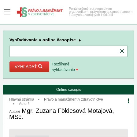
Portál určený zdravotníckym
pracovníkom, právnikom a zamestnancom
štátnych a verejných inštitúcií
Vyhľadávanie
v online časopise
Rozšírené
VYHĽADAŤ
vyhľadávanie
Online časopis
Hlavná stránka
Právo a manažment v zdravotníctve
Autor/i
Mgr. Zuzana Földesová Motajová,
Autor/i
MSc.