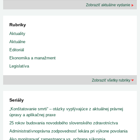
Zobraziť aktuálne vydanie
Rubriky
Aktuality
Aktuálne
Editoriál
Ekonomika a manažment
Legislatíva
Zobraziť všetky rubriky
Seriály
„Konštatovanie smrti“ – otázky vyplývajúce z aktuálnej právnej
úpravy a aplikačnej praxe
25 rokov budovania novodobého slovenského zdravotníctva
Administratívnoprávna zodpovednosť lekára pri výkone povolania
Ako monitorovať zamestnanca vs. ochrana súkromia