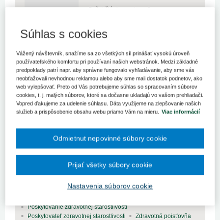
Počet článkov autora: 2
Súhlas s cookies
Vážený návštevník, snažíme sa zo všetkých síl prinášať vysokú úroveň
používateľského komfortu pri používaní našich webstránok. Medzi základné
predpoklady patrí napr. aby správne fungovalo vyhľadávanie, aby sme vás
neobťažovali nevhodnou reklamou alebo aby sme mali dostatok podnetov, ako
web vylepšovať. Preto od Vás potrebujeme súhlas so spracovaním súborov
Právo a manažment v zdravotníctve (2)
cookies, t. j. malých súborov, ktoré sa dočasne ukladajú vo vašom prehliadači.
Vopred ďakujeme za udelenie súhlasu. Dáta využijeme na zlepšovanie našich
Aktuality (0)
služieb a prispôsobenie obsahu webu priamo Vám na mieru.
Viac informácií
Návrh vlády na zmenu právnych predpisov
Odmietnut nepovinné súbory cookie
Ministerstvo zdravotníctva SR pripravuje novely právnych
predpisov, ktorých ciele, návrhy a zámery vyplývajú z hlavných
téz Programového vyhlásenia vlády SR rozpracovaného pre rezort
Prijať všetky súbory cookie
zdravotníctva.
Nastavenia súborov cookie
Kľúčové slová
Aktuality
Legislatíva
Pacient
Poskytovanie zdravotnej starostlivosti
Poskytovateľ zdravotnej starostlivosti
Zdravotná poisťovňa