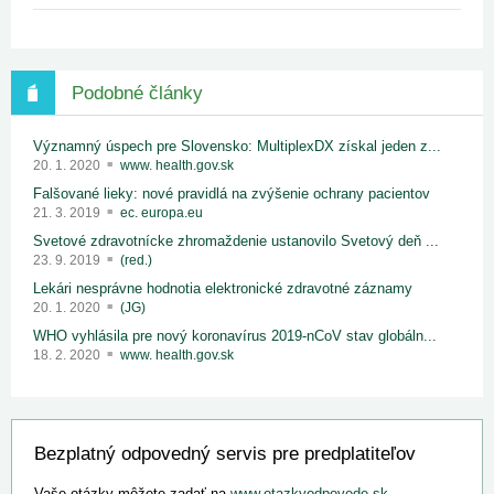
Podobné články
Významný úspech pre Slovensko: MultiplexDX získal jeden z...
20. 1. 2020
www. health.gov.sk
Falšované lieky: nové pravidlá na zvýšenie ochrany pacientov
21. 3. 2019
ec. europa.eu
Svetové zdravotnícke zhromaždenie ustanovilo Svetový deň ...
23. 9. 2019
(red.)
Lekári nesprávne hodnotia elektronické zdravotné záznamy
20. 1. 2020
(JG)
WHO vyhlásila pre nový koronavírus 2019-nCoV stav globáln...
18. 2. 2020
www. health.gov.sk
Bezplatný odpovedný servis pre predplatiteľov
Vaše otázky môžete zadať na
www.otazkyodpovede.sk
.