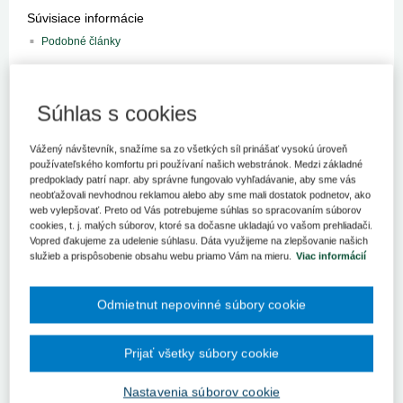
Súvisiace informácie
Podobné články
Kľúčové slová
Trendy
Súhlas s cookies
Register kľúčových slov
Vážený návštevník, snažíme sa zo všetkých síl prinášať vysokú úroveň
používateľského komfortu pri používaní našich webstránok. Medzi základné
Na základe výsledkov štúdie zverejnenej v periodiku
JAMA
predpoklady patrí napr. aby správne fungovalo vyhľadávanie, aby sme vás
Internal Medicine
, by absolvovanie vhodného školenia v
neobťažovali nevhodnou reklamou alebo aby sme mali dostatok podnetov, ako
oblasti komunikácie s pacientom mohlo pomôcť lekárom
web vylepšovať. Preto od Vás potrebujeme súhlas so spracovaním súborov
účinne reagovať na ich požiadavky. Zo štúdie totiž vyplynulo,
cookies, t. j. malých súborov, ktoré sa dočasne ukladajú vo vašom prehliadači.
že pacienti často znižujú svoje hodnotenie lekára vtedy, ak od
Vopred ďakujeme za udelenie súhlasu. Dáta využijeme na zlepšovanie našich
neho nezískajú to, čo požadujú.
služieb a prispôsobenie obsahu webu priamo Vám na mieru.
Viac informácií
Štúdia bola realizovaná výskumníkmi z americkej
University of
California
a zamerala sa na súvis splnenia požiadaviek pacienta s
Odmietnut nepovinné súbory cookie
následným hodnotením lekára. Štúdia zahŕňala viac ako 1 100
pacientov na klinike pre rodinnú a komunitnú medicínu na
Prijať všetky súbory cookie
University of California Davis Health
. V priebehu takmer roka
odpovedali respondenti na prieskumné otázky ohľadom ich
návštev u lekárov vrátane ich žiadostí o lekárske služby,
Nastavenia súborov cookie