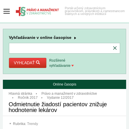
Portál určený zdravotníckym
pracovníkom, právnikom a zamestnancom
štátnych a verejných inštitúcií
Vyhľadávanie
v online časopise
Rozšírené
VYHĽADAŤ
vyhľadávanie
Online časopis
Hlavná stránka
Právo a manažment v zdravotníctve
Ročník 2017
Vydanie 12/2017
Odmietnutie žiadostí pacientov znižuje
hodnotenie lekárov
Rubrika:
Trendy