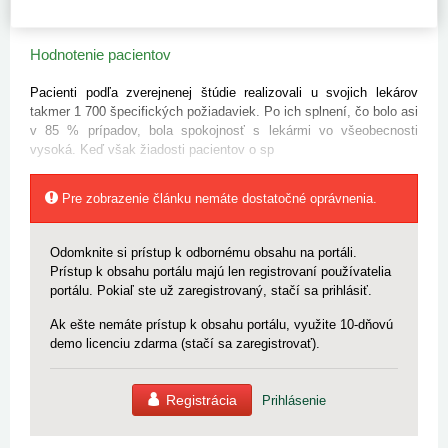
hodnotenie komunikácie, porozumenia lekára a celkového
hodnotenia lekára.
Hodnotenie pacientov
Pacienti podľa zverejnenej štúdie realizovali u svojich lekárov
takmer 1 700 špecifických požiadaviek. Po ich splnení, čo bolo asi
v 85 % prípadov, bola spokojnosť s lekármi vo všeobecnosti
vysoká. Keď však žiadosti pacientov o sp
Pre zobrazenie článku nemáte dostatočné oprávnenia.
Odomknite si prístup k odbornému obsahu na portáli.
Prístup k obsahu portálu majú len registrovaní používatelia
portálu. Pokiaľ ste už zaregistrovaný, stačí sa prihlásiť.
Ak ešte nemáte prístup k obsahu portálu, využite 10-dňovú
demo licenciu zdarma (stačí sa zaregistrovať).
Registrácia
Prihlásenie