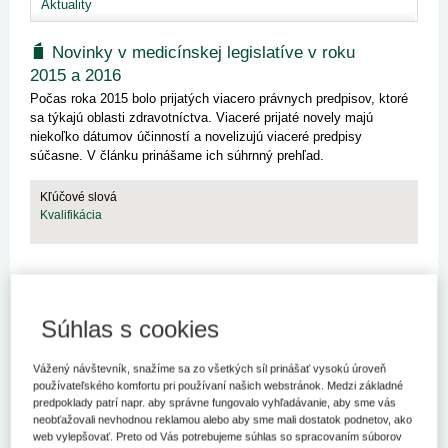
Aktuality
Novinky v medicínskej legislatíve v roku
2015 a 2016
Počas roka 2015 bolo prijatých viacero právnych predpisov, ktoré
sa týkajú oblasti zdravotníctva. Viaceré prijaté novely majú
niekoľko dátumov účinností a novelizujú viaceré predpisy
súčasne. V článku prinášame ich súhrnný prehľad.
Kľúčové slová
Kvalifikácia
Uznávanie kvalifikácií zdravotníckych
Súhlas s cookies
pracovníkov so slovenskými a
československými dokladmi o vzdelaní v
Vážený návštevník, snažíme sa zo všetkých síl prinášať vysokú úroveň
Európskej únii
používateľského komfortu pri používaní našich webstránok. Medzi základné
predpoklady patrí napr. aby správne fungovalo vyhľadávanie, aby sme vás
Jedna zo štyroch základných slobôd jednotného vnútorného trhu
neobťažovali nevhodnou reklamou alebo aby sme mali dostatok podnetov, ako
Európskej únie je voľný pohyb osôb, ktorý umožňuje občanom SR
web vylepšovať. Preto od Vás potrebujeme súhlas so spracovaním súborov
požiadať o uznanie svojej získanej kvalifikácie na Slovensku alebo