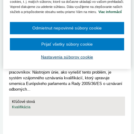
cookies, t. j. malých súborov, ktoré sa dočasne ukladajú vo vašom prehliadači.
v bývalom Československu v inom štáte Európskeho hospodá...
Vopred ďakujeme za udelenie súhlasu. Dáta využijeme na zlepšovanie našich
služieb a prispôsobenie obsahu webu priamo Vám na mieru.
Viac informácií
Kľúčové slová
Kvalifikácia
Odmietnut nepovinné súbory cookie
Prijať všetky súbory cookie
Podmienky výkonu zdravotníckeho
Nastavenia súborov cookie
povolania cudzincom na území SR
Všetky členské štáty EÚ zápasia z nedostatkom zdravotníckych
pracovníkov. Nástrojom únie, ako vyriešiť tento problém, je
systém vzájomného uznávania kvalifikácií, ktorý upravuje
smernica Európskeho parlamentu a Rady 2005/36/ES o uznávaní
odborných...
Kľúčové slová
Kvalifikácia