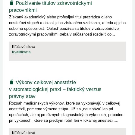
Používanie titulov zdravotníckymi
pracovníkmi
Získaný akademický alebo profesijný titul prezrádza o jeho
nositeľovi stupeň a oblasť jeho získaného vzdelania, a teda aj jeho
odbornú spôsobilosť. Oblasť používania titulov v zdravotníctve
zdravotníckymi pracovníkmi treba v súčasnosti rozdeliť do...
Kľúčové slová
Kvalifikácia
Výkony celkovej anestézie
v stomatologickej praxi – faktický verzus
právny stav
Rozsah medicínskych výkonov, ktoré sa vykonávajú v celkovej
anestézii, pomerne výrazne stúpa. Už sa „neuspáva“ len pri
operáciách, ale aj pri rôznych diagnostických výkonoch, prípadne
pri výkonoch, ktoré sa predtým robili len v lokálnej anestézii,...
Kľúčové slová