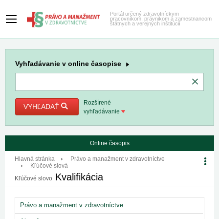
Portál určený zdravotníckym
pracovníkom, právnikom a zamestnancom
štátnych a verejných inštitúcií
Vyhľadávanie
v online časopise
Rozšírené
VYHĽADAŤ
vyhľadávanie
Online časopis
Hlavná stránka
Právo a manažment v zdravotníctve
Kľúčové slová
Kvalifikácia
Kľúčové slovo
Právo a manažment v zdravotníctve