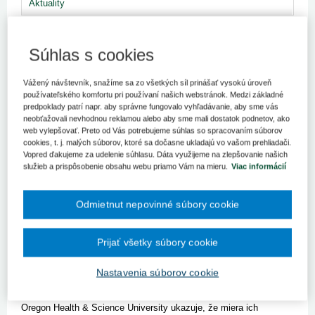
Aktuality
Organizácia a riadenie systému prevencie
Súhlas s cookies
a kontroly nemocničných nákaz
Aj napriek skutočnosti, že nemocničné nákazy sú stredobodom
záujmu verejného zdravotníctva a verejnosti, v Slovenskej
Vážený návštevník, snažíme sa zo všetkých síl prinášať vysokú úroveň
používateľského komfortu pri používaní našich webstránok. Medzi základné
republike doteraz nebol prijatý Program prevencie a kontroly
predpoklady patrí napr. aby správne fungovalo vyhľadávanie, aby sme vás
nozokomiálnych nákaz, tak ako sa to očakáva od členského štátu
neobťažovali nevhodnou reklamou alebo aby sme mali dostatok podnetov, ako
Európ...
web vylepšovať. Preto od Vás potrebujeme súhlas so spracovaním súborov
cookies, t. j. malých súborov, ktoré sa dočasne ukladajú vo vašom prehliadači.
Kľúčové slová
Vopred ďakujeme za udelenie súhlasu. Dáta využijeme na zlepšovanie našich
Nemocničná nákaza
služieb a prispôsobenie obsahu webu priamo Vám na mieru.
Viac informácií
Odmietnut nepovinné súbory cookie
Čo znižuje riziko prenosu ochorenia
Prijať všetky súbory cookie
COVID-19 u zdravotníkov
Zdravotnícky personál nesie na celom svete významné bremeno
Nastavenia súborov cookie
v súvislosti s komplikovaným priebehom súčasnej koronavírusovej
pandémie. Nový výskum realizovaný vedcami na americkej
Oregon Health & Science University ukazuje, že miera ich