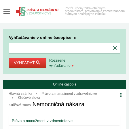
Portál určený zdravotníckym
pracovníkom, právnikom a zamestnancom
štátnych a verejných inštitúcií
Vyhľadávanie
v online časopise
Rozšírené
VYHĽADAŤ
vyhľadávanie
Online časopis
Hlavná stránka
Právo a manažment v zdravotníctve
Kľúčové slová
Nemocničná nákaza
Kľúčové slovo
Právo a manažment v zdravotníctve