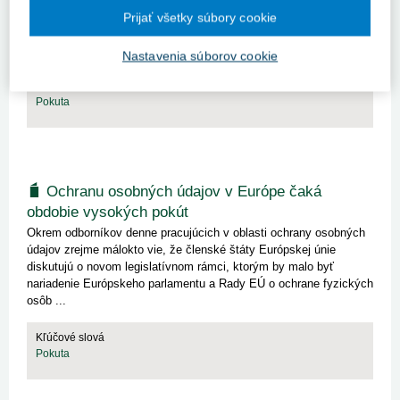
v procese dohľadu nad správnym poskytovaním zdravotnej
Prijať všetky súbory cookie
starostlivosti, sprehľadnenie jeho oprávnení a povinností, ktoré sú
p...
Nastavenia súborov cookie
Kľúčové slová
Pokuta
Ochranu osobných údajov v Európe čaká
obdobie vysokých pokút
Okrem odborníkov denne pracujúcich v oblasti ochrany osobných
údajov zrejme málokto vie, že členské štáty Európskej únie
diskutujú o novom legislatívnom rámci, ktorým by malo byť
nariadenie Európskeho parlamentu a Rady EÚ o ochrane fyzických
osôb ...
Kľúčové slová
Pokuta