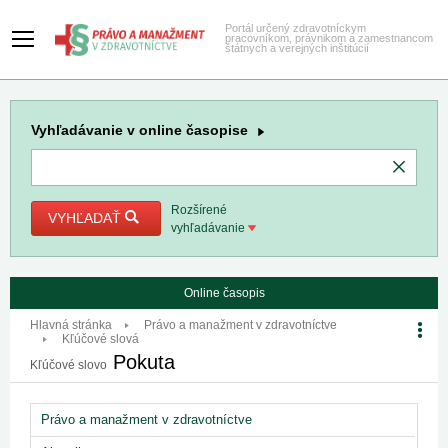
Portál určený zdravotníckym
pracovníkom, právnikom a zamestnancom
štátnych a verejných inštitúcií
Vyhľadávanie
v online časopise
Rozšírené
VYHĽADAŤ
vyhľadávanie
Online časopis
Hlavná stránka
Právo a manažment v zdravotníctve
Kľúčové slová
Pokuta
Kľúčové slovo
Právo a manažment v zdravotníctve