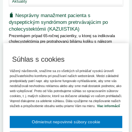
Aktuality
Nesprávny manažment pacienta s
dyspeptickým syndrómom pretrvávajúcim po
cholecystektómii (KAZUISTIKA)
Prezentujem prípad 65-ročnej pacientky, u ktorej sa indikovala
cholecystektómia pre protrahovanú biliárnu koliku s nálezom
cholecystolitiázy. Pre predoperačnú hyperbilirubinémiu bola
vykonaná klasická cholecystektómia (histologicky s chronickou
Súhlas s cookies
ch...
Kľúčové slová
Vážený návštevník, snažíme sa zo všetkých síl prinášať vysokú úroveň
Pokuta
používateľského komfortu pri používaní našich webstránok. Medzi základné
predpoklady patrí napr. aby správne fungovalo vyhľadávanie, aby sme vás
neobťažovali nevhodnou reklamou alebo aby sme mali dostatok podnetov, ako
web vylepšovať. Preto od Vás potrebujeme súhlas so spracovaním súborov
cookies, t. j. malých súborov, ktoré sa dočasne ukladajú vo vašom prehliadači.
Vopred ďakujeme za udelenie súhlasu. Dáta využijeme na zlepšovanie našich
Právne postavenie poskytovateľa
služieb a prispôsobenie obsahu webu priamo Vám na mieru.
Viac informácií
zdravotnej starostlivosti pri dohľade nad
zdravotnou starostlivosťou
Odmietnut nepovinné súbory cookie
Cieľom tohto príspevku je vymedzenie právneho postavenia
poskytovateľa zdravotnej starostlivosti ako dohliadaného subjektu