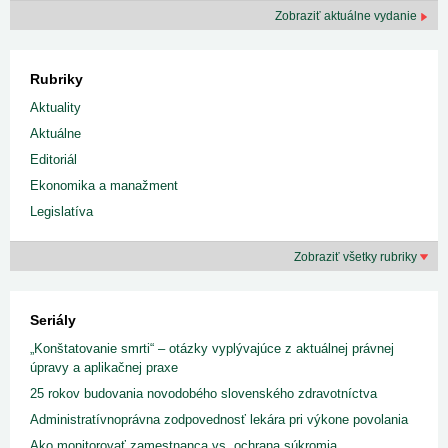
Zobraziť aktuálne vydanie
Rubriky
Aktuality
Aktuálne
Editoriál
Ekonomika a manažment
Legislatíva
Zobraziť všetky rubriky
Seriály
„Konštatovanie smrti“ – otázky vyplývajúce z aktuálnej právnej
úpravy a aplikačnej praxe
25 rokov budovania novodobého slovenského zdravotníctva
Administratívnoprávna zodpovednosť lekára pri výkone povolania
Ako monitorovať zamestnanca vs. ochrana súkromia