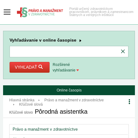
Portál určený zdravotníckym
pracovníkom, právnikom a zamestnancom
štátnych a verejných inštitúcií
Vyhľadávanie
v online časopise
Rozšírené
VYHĽADAŤ
vyhľadávanie
Online časopis
Hlavná stránka
Právo a manažment v zdravotníctve
Kľúčové slová
Pôrodná asistentka
Kľúčové slovo
Právo a manažment v zdravotníctve