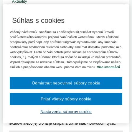
Aktuality
Rok zdravotných sestier a pôrodných
Súhlas s cookies
asistentiek
Svetová zdravotnícka organizácia (WHO) vyhlásila rok 2020
Vážený návštevník, snažíme sa zo všetkých síl prinášať vysokú úroveň
rokom všetkých zdravotných sestier a pôrodných asistentiek.
používateľského komfortu pri používaní našich webstránok. Medzi základné
Tento rok má vyzdvihnúť význam ich náročnej práce a zviditeľniť
predpoklady patrí napr. aby správne fungovalo vyhľadávanie, aby sme vás
ich nenahraditeľný prínos pre spoločnosť.
neobťažovali nevhodnou reklamou alebo aby sme mali dostatok podnetov, ako
web vylepšovať. Preto od Vás potrebujeme súhlas so spracovaním súborov
cookies, t. j. malých súborov, ktoré sa dočasne ukladajú vo vašom prehliadači.
Kľúčové slová
Vopred ďakujeme za udelenie súhlasu. Dáta využijeme na zlepšovanie našich
Pôrodná asistentka
služieb a prispôsobenie obsahu webu priamo Vám na mieru.
Viac informácií
Odmietnut nepovinné súbory cookie
Sestra a pôrodná asistentka a ich právne
Prijať všetky súbory cookie
postavenie
V praxi sa stretávame s otázkou, aká je úloha sestry alebo
Nastavenia súborov cookie
pôrodnej asistentky v rámci poskytovania zdravotnej starostlivosti.
Je jej úlohou skutočne len pomáhať pacientovi a byť po ruke
lekárovi alebo jej úloha je chápaná úplne inak? Dôvodom tých...