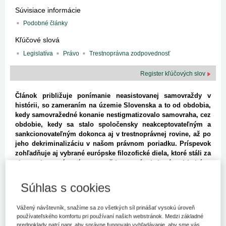
Súvisiace informácie
Podobné články
Kľúčové slová
Legislatíva
Právo
Trestnoprávna zodpovednosť
Register kľúčových slov
Článok približuje ponímanie neasistovanej samovraždy v
histórii, so zameraním na územie Slovenska a to od obdobia,
kedy samovražedné konanie nestigmatizovalo samovraha, cez
obdobie, kedy sa stalo spoločensky neakceptovateľným a
sankcionovateľným dokonca aj v trestnoprávnej rovine, až po
jeho dekriminalizáciu v našom právnom poriadku. Príspevok
zohľadňuje aj vybrané európske filozofické diela, ktoré stáli za
zlomami v ponímaní samovraždy v európskej právnej kultúre.
Priestor je ponechaný aj exemplifikatívnemu predstaveniu
súčasných právnych poriadkov, ktoré samovraždu
Súhlas s cookies
(nevydarený pokus o ňu) kvalifikujú ako trestný čin.
Vážený návštevník, snažíme sa zo všetkých síl prinášať vysokú úroveň
Stigmatizovanie samovraždy sa stalo najzásadnejším po vzraste
používateľského komfortu pri používaní našich webstránok. Medzi základné
vplyvu katolíckej cirkvi na spoločnosť, vrátane štátneho aparátu.
predpoklady patrí napr. aby správne fungovalo vyhľadávanie, aby sme vás