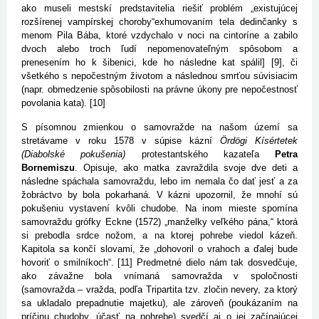
ako museli mestskí predstavitelia riešiť problém „existujúcej
rozšírenej vampírskej choroby“exhumovaním tela dedinčanky s
menom Pila Bába, ktoré vzdychalo v noci na cintoríne a zabilo
dvoch alebo troch ľudí nepomenovateľným spôsobom a
prenesením ho k šibenici, kde ho následne kat spálil] [9], či
všetkého s nepočestným životom a následnou smrťou súvisiacim
(napr. obmedzenie spôsobilosti na právne úkony pre nepočestnosť
povolania kata). [10]
S písomnou zmienkou o samovražde na našom území sa
stretávame v roku 1578 v súpise kázní
Ördögi Kísértetek
(Diabolské pokušenia)
protestantského kazateľa
Petra
Bornemiszu
. Opisuje, ako matka zavraždila svoje dve deti a
následne spáchala samovraždu, lebo im nemala čo dať jesť a za
žobráctvo by bola pokarhaná. V kázni upozornil, že mnohí sú
pokušeniu vystavení kvôli chudobe. Na inom mieste spomína
samovraždu grófky Eckne (1572) „manželky veľkého pána,“ ktorá
si prebodla srdce nožom, a na ktorej pohrebe viedol kázeň.
Kapitola sa končí slovami, že „dohovoril o vrahoch a ďalej bude
hovoriť o smilníkoch“. [11] Predmetné dielo nám tak dosvedčuje,
ako závažne bola vnímaná samovražda v spoločnosti
(samovražda – vražda, podľa Tripartita tzv. zločin nevery, za ktorý
sa ukladalo prepadnutie majetku), ale zároveň (poukázaním na
príčinu chudoby, účasť na pohrebe) svedčí aj o jej začínajúcej