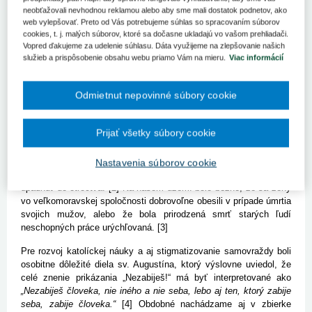
Predkresťanská spoločnosť neodsudzovala samovraždy až tak
neobťažovali nevhodnou reklamou alebo aby sme mali dostatok podnetov, ako
rázne. Napríklad v starovekých Aténach bola samovražda
web vylepšovať. Preto od Vás potrebujeme súhlas so spracovaním súborov
považovaná za nespravodlivé konanie voči mestu (ako následok
cookies, t. j. malých súborov, ktoré sa dočasne ukladajú vo vašom prehliadači.
sa odoprel riadny pohreb, pričom ruka samovraha musela byť
Vopred ďakujeme za udelenie súhlasu. Dáta využijeme na zlepšovanie našich
odťatá a pochovaná zvlášť), zároveň ale predstúpenie pred Senát
služieb a prispôsobenie obsahu webu priamo Vám na mieru.
Viac informácií
s odôvodnenou žiadosťou o povolenie spáchať samovraždu a jej
schválenie samovraždu legitimizovali. [1] V časoch Rímskej ríše
Odmietnut nepovinné súbory cookie
sa stretávame aj s tým, že samovražda bola negatívne
stigmatizovaná (odopretie hrobky obesenému, vyviazanie na kríž a
ponechanie dravým vtákom), aj s tým, že bola spoločnosťou
Prijať všetky súbory cookie
považovaná ako konanie odvážneho a čestného človeka, či ako
konanie altruistické (Cato mladší, Marcus Antonius, Temistocles).
Príslušníci barbarských kmeňov (napr. Vizigóti) si dobrovoľnú smrť
Nastavenia súborov cookie
zvolili najmä v prípade choroby, nevládnosti alebo keď mali
upadnúť do otroctva. [2] Na našom území bolo bežné, že sa ženy
vo veľkomoravskej spoločnosti dobrovoľne obesili v prípade úmrtia
svojich mužov, alebo že bola prirodzená smrť starých ľudí
neschopných práce urýchľovaná. [3]
Pre rozvoj katolíckej náuky a aj stigmatizovanie samovraždy boli
osobitne dôležité diela sv. Augustína, ktorý výslovne uviedol, že
celé znenie prikázania „Nezabiješ!“ má byť interpretované ako
„Nezabiješ človeka, nie iného a nie seba, lebo aj ten, ktorý zabije
seba, zabije človeka.“
[4] Obdobné nachádzame aj v zbierke