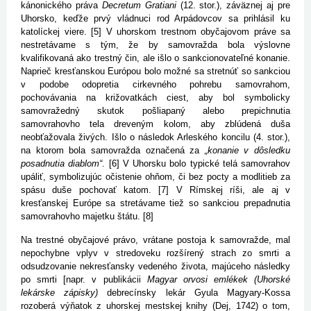
kánonického práva
Decretum Gratiani
(12. stor.), záväznej aj pre
Uhorsko, keďže prvý vládnuci rod Arpádovcov sa prihlásil ku
katolíckej viere. [5] V uhorskom trestnom obyčajovom práve sa
nestretávame s tým, že by samovražda bola výslovne
kvalifikovaná ako trestný čin, ale išlo o sankcionovateľné konanie.
Naprieč kresťanskou Európou bolo možné sa stretnúť so sankciou
v podobe odopretia cirkevného pohrebu samovrahom,
pochovávania na križovatkách ciest, aby bol symbolicky
samovražedný skutok pošliapaný alebo prepichnutia
samovrahovho tela dreveným kolom, aby zblúdená duša
neobťažovala živých. Išlo o následok Arleského koncilu (4. stor.),
na ktorom bola samovražda označená za
„konanie v dôsledku
posadnutia diablom“
. [6] V Uhorsku bolo typické telá samovrahov
upáliť, symbolizujúc očistenie ohňom, či bez pocty a modlitieb za
spásu duše pochovať katom. [7] V Rímskej ríši, ale aj v
kresťanskej Európe sa stretávame tiež so sankciou prepadnutia
samovrahovho majetku štátu. [8]
Na trestné obyčajové právo, vrátane postoja k samovražde, mal
nepochybne vplyv v stredoveku rozšírený strach zo smrti a
odsudzovanie nekresťansky vedeného života, majúceho následky
po smrti [napr. v publikácii
Magyar orvosi emlékek (Uhorské
lekárske zápisky)
debrecínsky lekár Gyula Magyary-Kossa
rozoberá výňatok z uhorskej mestskej knihy (Dej, 1742) o tom,