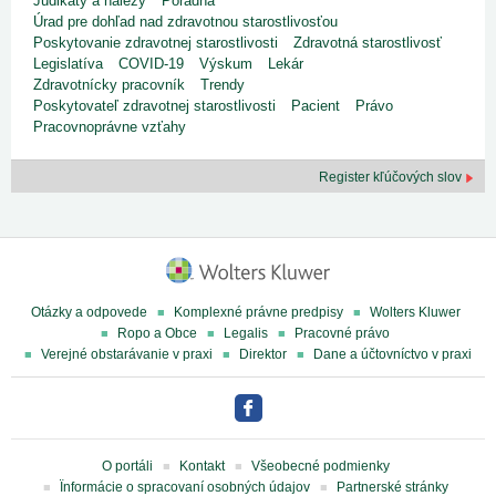
Judikáty a nálezy
Poradňa
Úrad pre dohľad nad zdravotnou starostlivosťou
Poskytovanie zdravotnej starostlivosti
Zdravotná starostlivosť
Legislatíva
COVID-19
Výskum
Lekár
Zdravotnícky pracovník
Trendy
Poskytovateľ zdravotnej starostlivosti
Pacient
Právo
Pracovnoprávne vzťahy
Register kľúčových slov
Otázky a odpovede
Komplexné právne predpisy
Wolters Kluwer
Ropo a Obce
Legalis
Pracovné právo
Verejné obstarávanie v praxi
Direktor
Dane a účtovníctvo v praxi
O portáli
Kontakt
Všeobecné podmienky
Ïnformácie o spracovaní osobných údajov
Partnerské stránky