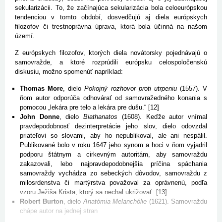
sekularizácii. To, že začínajúca sekularizácia bola celoeurópskou
tendenciou v tomto období, dosvedčujú aj diela európskych
filozofov či trestnoprávna úprava, ktorá bola účinná na našom
území.
Z európskych filozofov, ktorých diela novátorsky pojednávajú o
samovražde, a ktoré rozprúdili európsku celospoločenskú
diskusiu, možno spomenúť napríklad:
Thomas More
, dielo
Pokojný rozhovor proti utrpeniu
(1557). V
ňom autor odporúča odhovárať od samovražedného konania s
pomocou „lekára pre telo a lekára pre dušu.“ [12]
John Donne
, dielo
Biathanatos
(1608). Keďže autor vnímal
pravdepodobnosť dezinterpretácie jeho slov, dielo odovzdal
priateľovi so slovami, aby ho nepublikoval, ale ani nespálil.
Publikované bolo v roku 1647 jeho synom a hoci v ňom vyjadril
podporu štátnym a cirkevným autoritám, aby samovraždu
zakazovali, lebo najpravdepodobnejšia príčina spáchania
samovraždy vychádza zo sebeckých dôvodov, samovraždu z
milosrdenstva či martýrstva považoval za oprávnenú, podľa
vzoru Ježiša Krista, ktorý sa nechal ukrižovať. [13]
Robert Burton
, dielo
Anatómia Melanchólie
(1621). Samovraždu
chápe autor na jednej stran