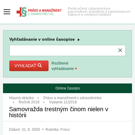
Portál určený zdravotníckym
pracovníkom, právnikom a zamestnancom
štátnych a verejných inštitúcií
Vyhľadávanie
v online časopise
Rozšírené
VYHĽADAŤ
vyhľadávanie
Online časopis
Hlavná stránka
Právo a manažment v zdravotníctve
Ročník 2018
Vydanie 11/2018
Samovražda trestným činom nielen v
histórii
Dátum:
31. 8. 2000
Rubrika:
Právo