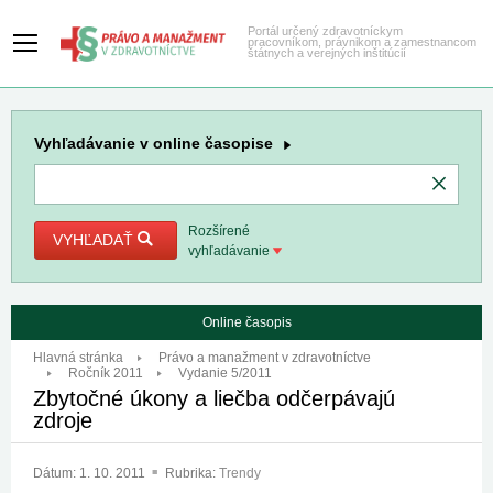
Portál určený zdravotníckym
pracovníkom, právnikom a zamestnancom
štátnych a verejných inštitúcií
Vyhľadávanie
v online časopise
Rozšírené
VYHĽADAŤ
vyhľadávanie
Online časopis
Hlavná stránka
Právo a manažment v zdravotníctve
Ročník 2011
Vydanie 5/2011
Zbytočné úkony a liečba odčerpávajú
zdroje
Dátum:
1. 10. 2011
Rubrika:
Trendy