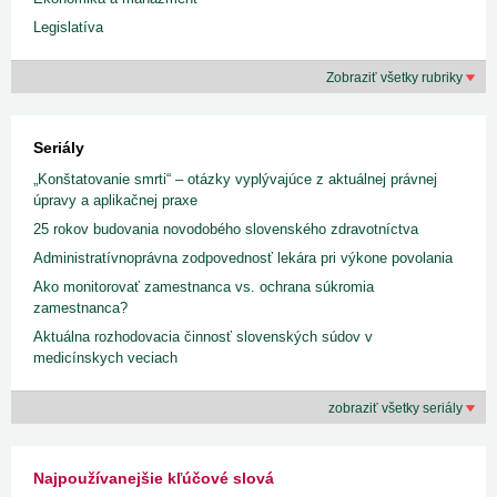
Legislatíva
Zobraziť všetky rubriky
Seriály
„Konštatovanie smrti“ – otázky vyplývajúce z aktuálnej právnej
úpravy a aplikačnej praxe
25 rokov budovania novodobého slovenského zdravotníctva
Administratívnoprávna zodpovednosť lekára pri výkone povolania
Ako monitorovať zamestnanca vs. ochrana súkromia
zamestnanca?
Aktuálna rozhodovacia činnosť slovenských súdov v
medicínskych veciach
zobraziť všetky seriály
Najpoužívanejšie kľúčové slová