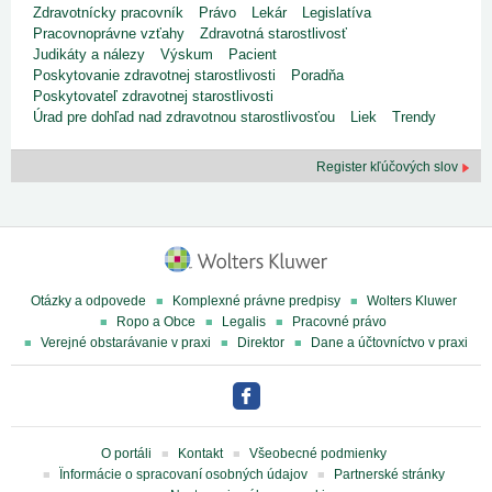
Zdravotnícky pracovník
Právo
Lekár
Legislatíva
Pracovnoprávne vzťahy
Zdravotná starostlivosť
Judikáty a nálezy
Výskum
Pacient
Poskytovanie zdravotnej starostlivosti
Poradňa
Poskytovateľ zdravotnej starostlivosti
Úrad pre dohľad nad zdravotnou starostlivosťou
Liek
Trendy
Register kľúčových slov
Otázky a odpovede
Komplexné právne predpisy
Wolters Kluwer
Ropo a Obce
Legalis
Pracovné právo
Verejné obstarávanie v praxi
Direktor
Dane a účtovníctvo v praxi
O portáli
Kontakt
Všeobecné podmienky
Ïnformácie o spracovaní osobných údajov
Partnerské stránky