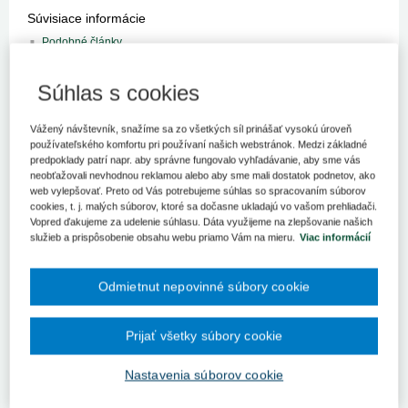
Súvisiace informácie
Podobné články
Kľúčové slová
Súhlas s cookies
Aktuality
Vážený návštevník, snažíme sa zo všetkých síl prinášať vysokú úroveň
Register kľúčových slov
používateľského komfortu pri používaní našich webstránok. Medzi základné
predpoklady patrí napr. aby správne fungovalo vyhľadávanie, aby sme vás
Podľa analýz lekári predpisujú príliš veľa liekov a vykonávajú
neobťažovali nevhodnou reklamou alebo aby sme mali dostatok podnetov, ako
zbytočné chirurgické zákroky, čo odčerpáva investície do inovácií
web vylepšovať. Preto od Vás potrebujeme súhlas so spracovaním súborov
v zdravotníctve. Štyri pätiny operácií chrbta v Nemecku sú
cookies, t. j. malých súborov, ktoré sa dočasne ukladajú vo vašom prehliadači.
Vopred ďakujeme za udelenie súhlasu. Dáta využijeme na zlepšovanie našich
nepotrebné, uviedol portál www.euractiv.sk. Tvrdí to doktor
služieb a prispôsobenie obsahu webu priamo Vám na mieru.
Viac informácií
Günther Leiner, organizátor každoročného Európskeho
zdravotníckeho fóra, ktoré sa bude konať v októbri v Bad
Gaistene.
Odmietnut nepovinné súbory cookie
Podľa analýz lekári predpisujú príliš veľa liekov a vykonávajú
zbytočné chirurgické zákroky, čo odčerpáva investície do inovácií
Prijať všetky súbory cookie
v zdravotníctve. Štyri pätiny operácií chrbta v Nemecku sú
nepotrebné, uviedol portál www.euractiv.sk. Tvrdí to doktor
Nastavenia súborov cookie
Günther Leiner, organizátor každoročného Európskeho
zdravotníckeho fóra, ktoré sa bude konať v októbri v