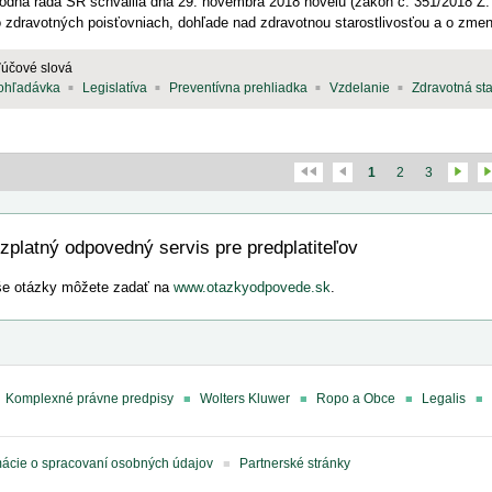
odná rada SR schválila dňa 29. novembra 2018 novelu (zákon č. 351/2018 Z. 
o zdravotných poisťovniach, dohľade nad zdravotnou starostlivosťou a o zmene
ľúčové slová
ohľadávka
Legislatíva
Preventívna prehliadka
Vzdelanie
Zdravotná sta
1
2
3
zplatný odpovedný servis pre predplatiteľov
e otázky môžete zadať na
www.otazkyodpovede.sk
.
Komplexné právne predpisy
Wolters Kluwer
Ropo a Obce
Legalis
mácie o spracovaní osobných údajov
Partnerské stránky