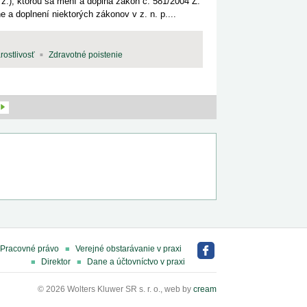
z.), ktorou sa mení a dopĺňa zákon č. 581/2004 Z.
 a doplnení niektorých zákonov v z. n. p....
rostlivosť
Zdravotné poistenie
Pracovné právo
Verejné obstarávanie v praxi
Direktor
Dane a účtovníctvo v praxi
© 2026 Wolters Kluwer SR s. r. o., web by
cream