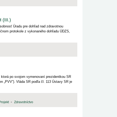
III.)
ôsobnosť Úradu pre dohľad nad zdravotnou
verečnom protokole z vykonaného dohľadu ÚDZS,
R, ktorá po svojom vymenovaní prezidentkou SR
en „PVV“). Vláda SR podľa čl. 113 Ústavy SR je
Projekt
Zdravotníctvo