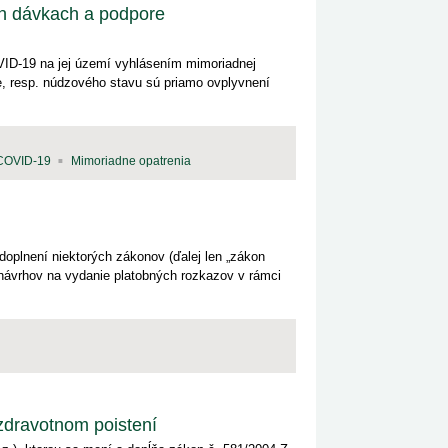
h dávkach a podpore
VID-19 na jej území vyhlásením mimoriadnej
e, resp. núdzového stavu sú priamo ovplyvnení
COVID-19
Mimoriadne opatrenia
plnení niektorých zákonov (ďalej len „zákon
návrhov na vydanie platobných rozkazov v rámci
zdravotnom poistení