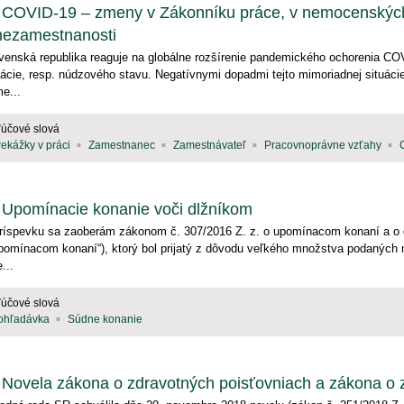
COVID-19 – zmeny v Zákonníku práce, v nemocenskýc
nezamestnanosti
venská republika reaguje na globálne rozšírenie pandemického ochorenia CO
uácie, resp. núdzového stavu. Negatívnymi dopadmi tejto mimoriadnej situáci
e...
ľúčové slová
rekážky v práci
Zamestnanec
Zamestnávateľ
Pracovnoprávne vzťahy
Upomínacie konanie voči dlžníkom
ríspevku sa zaoberám zákonom č. 307/2016 Z. z. o upomínacom konaní a o do
pomínacom konaní“), ktorý bol prijatý z dôvodu veľkého množstva podaných 
...
ľúčové slová
ohľadávka
Súdne konanie
Novela zákona o zdravotných poisťovniach a zákona o 