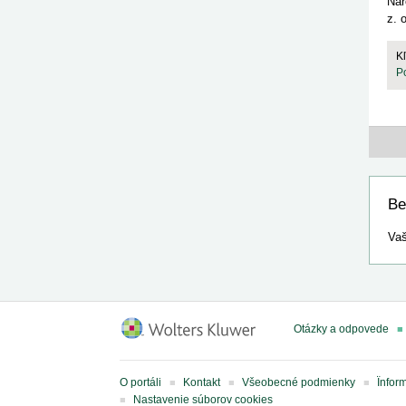
Nár
z. 
K
P
Be
Vaš
Otázky a odpovede
O portáli
Kontakt
Všeobecné podmienky
Ïnfor
Nastavenie súborov cookies