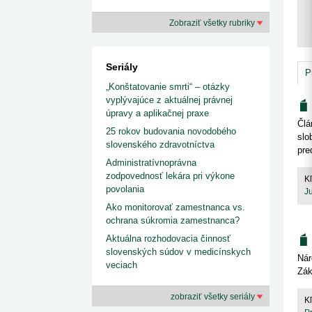
kategorizovaných liekov 1. 8....
1. 7. 2026
redakcia
Zobraziť všetky rubriky
Ministerstvo zdravotníctva zverejnilo aktualizovaný
zoznam kategori...
29. 6. 2026
redakcia
Rezort zdravotníctva zverejnil zoznam
Seriály
kategorizovaných špeciálnych ...
P
29. 6. 2026
redakcia
„Konštatovanie smrti“ – otázky
Výzva na podporu dostupnosti zdravotnej
vyplývajúce z aktuálnej právnej
starostlivosti v centrách z...
úpravy a aplikačnej praxe
22. 6. 2026
redakcia
Člá
25 rokov budovania novodobého
slo
slovenského zdravotníctva
pre
Administratívnoprávna
zodpovednosť lekára pri výkone
K
povolania
J
Ako monitorovať zamestnanca vs.
ochrana súkromia zamestnanca?
Aktuálna rozhodovacia činnosť
slovenských súdov v medicínskych
Nár
veciach
Zák
zobraziť všetky seriály
K