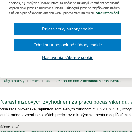
Ročník 2014
2016
cookies, t. j. malých súborov, ktoré sa dočasne ukladajú vo vašom prehliadači.
Ročník 2013
2015
Vopred ďakujeme za udelenie súhlasu. Dáta využijeme na zlepšovanie našich
Ročník 2012
2014
služieb a prispôsobenie obsahu webu priamo Vám na mieru.
Viac informácií
Ročník 2011
2013
Ročník 2010
2012
Ročník 2026
2011
Prijať všetky súbory cookie
2010
rávo a manažment v zdravotníctve (26)
Aktuality (0)
Fiktívne rozhodnutie a odmietnutie sprístupnenia inform
Odmietnut nepovinné súbory cookie
nok analyzuje postup povinných osôb s pôsobnosťou v zdravotníctve v zmysle
Nastavenia súborov cookie
bodnom prístupe k informáciám a o zmene a doplnení niektorých zákonov (zák
dpisov ...
ľúčové slová
udikáty a nálezy
Právo
Úrad pre dohľad nad zdravotnou starostlivosťou
Nárast mzdových zvýhodnení za prácu počas víkendu, vo
odná rada Slovenskej republiky schváleným zákonom č. 63/2018 Z. z., ktorý
onník práce v znení neskorších predpisov a ktorým sa menia a dopĺňajú niektor
ľúčové slová