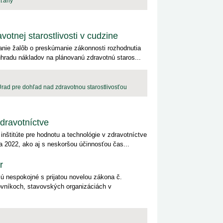
zťahy
otnej starostlivosti v cudzine
danie žalôb o preskúmanie zákonnosti rozhodnutia
hradu nákladov na plánovanú zdravotnú staros...
rad pre dohľad nad zdravotnou starostlivosťou
zdravotníctve
nštitúte pre hodnotu a technológie v zdravotníctve
a 2022, ako aj s neskoršou účinnosťou čas...
r
ú nespokojné s prijatou novelou zákona č.
covníkoch, stavovských organizáciách v