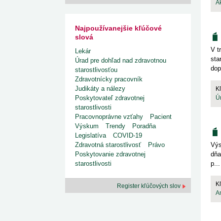
Ak
Najpoužívanejšie kľúčové
slová
V t
Lekár
sta
Úrad pre dohľad nad zdravotnou
dop
starostlivosťou
Zdravotnícky pracovník
Judikáty a nálezy
K
Ú
Poskytovateľ zdravotnej
starostlivosti
Pracovnoprávne vzťahy
Pacient
Výskum
Trendy
Poradňa
Legislatíva
COVID-19
Výs
Zdravotná starostlivosť
Právo
dňa
Poskytovanie zdravotnej
p...
starostlivosti
K
Register kľúčových slov
A