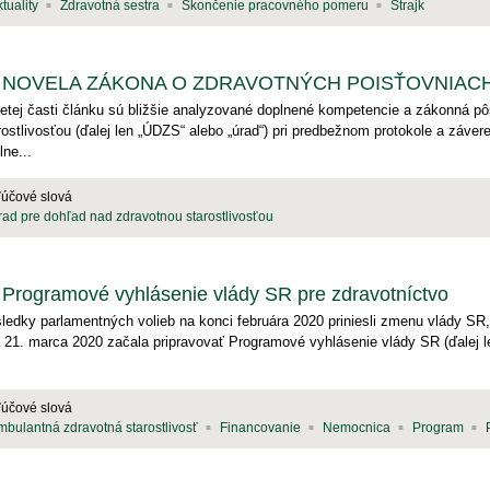
tuality
Zdravotná sestra
Skončenie pracovného pomeru
Štrajk
NOVELA ZÁKONA O ZDRAVOTNÝCH POISŤOVNIACH (
retej časti článku sú bližšie analyzované doplnené kompetencie a zákonná p
rostlivosťou (ďalej len „ÚDZS“ alebo „úrad“) pri predbežnom protokole a zá
lne...
ľúčové slová
rad pre dohľad nad zdravotnou starostlivosťou
Programové vyhlásenie vlády SR pre zdravotníctvo
ledky parlamentných volieb na konci februára 2020 priniesli zmenu vlády S
 21. marca 2020 začala pripravovať Programové vyhlásenie vlády SR (ďalej l
ľúčové slová
mbulantná zdravotná starostlivosť
Financovanie
Nemocnica
Program