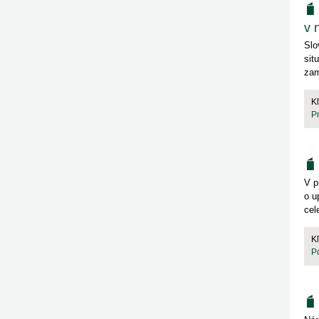
v 
Slo
sit
zam
K
P
V p
o u
cele
K
P