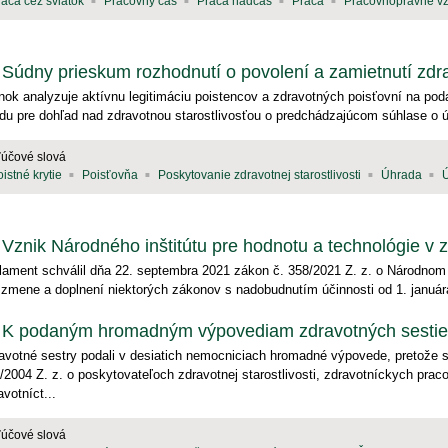
ráca cez sviatok
Pracovný čas
Práca nadčas
Práca
Pracovnoprávne v
Súdny prieskum rozhodnutí o povolení a zamietnutí zdrav
nok analyzuje aktívnu legitimáciu poistencov a zdravotných poisťovní na po
du pre dohľad nad zdravotnou starostlivosťou o predchádzajúcom súhlase o ú
ľúčové slová
istné krytie
Poisťovňa
Poskytovanie zdravotnej starostlivosti
Úhrada
Ú
Vznik Národného inštitútu pre hodnotu a technológie v 
lament schválil dňa 22. septembra 2021 zákon č. 358/2021 Z. z. o Národnom i
 zmene a doplnení niektorých zákonov s nadobudnutím účinnosti od 1. január
K podaným hromadným výpovediam zdravotných sestie
avotné sestry podali v desiatich nemocniciach hromadné výpovede, pretože s
/2004 Z. z. o poskytovateľoch zdravotnej starostlivosti, zdravotníckych pra
avotníct...
ľúčové slová