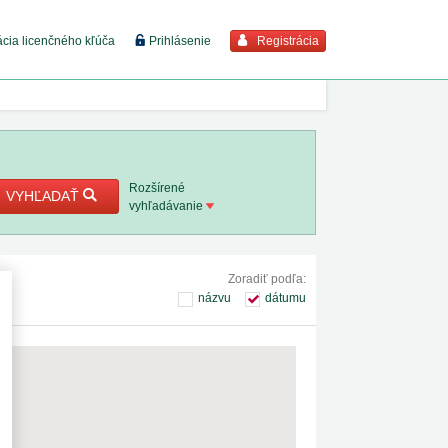
Registrácia
ácia licenčného kľúča
Prihlásenie
braziť viac
7. 8. 2026
Rozšírené
VYHĽADAŤ
vyhľadávanie
8. 8. 2026
Zoradiť podľa:
 18. 8.
názvu
dátumu
 2. 8.
 1. 8.
1. 8. 2026