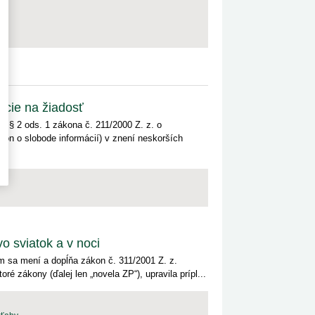
ácie na žiadosť
 § 2 ods. 1 zákona č. 211/2000 Z. z. o
on o slobode informácií) v znení neskorších
 sviatok a v noci
m sa mení a dopĺňa zákon č. 311/2001 Z. z.
é zákony (ďalej len „novela ZP“), upravila prípl...