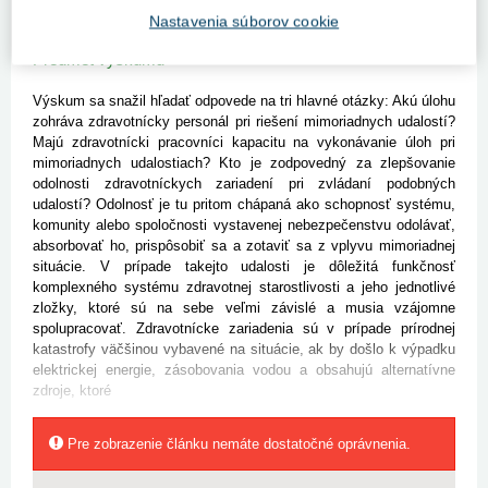
dôležité nielen po technickej stránke, ale predovšetkým z hľadiska
Nastavenia súborov cookie
zabezpečenia činnosti zdravotníckeho personálu.
Predmet výskumu
Výskum sa snažil hľadať odpovede na tri hlavné otázky: Akú úlohu
zohráva zdravotnícky personál pri riešení mimoriadnych udalostí?
Majú zdravotnícki pracovníci kapacitu na vykonávanie úloh pri
mimoriadnych udalostiach? Kto je zodpovedný za zlepšovanie
odolnosti zdravotníckych zariadení pri zvládaní podobných
udalostí? Odolnosť je tu pritom chápaná ako schopnosť systému,
komunity alebo spoločnosti vystavenej nebezpečenstvu odolávať,
absorbovať ho, prispôsobiť sa a zotaviť sa z vplyvu mimoriadnej
situácie. V prípade takejto udalosti je dôležitá funkčnosť
komplexného systému zdravotnej starostlivosti a jeho jednotlivé
zložky, ktoré sú na sebe veľmi závislé a musia vzájomne
spolupracovať. Zdravotnícke zariadenia sú v prípade prírodnej
katastrofy väčšinou vybavené na situácie, ak by došlo k výpadku
elektrickej energie, zásobovania vodou a obsahujú alternatívne
zdroje, ktoré
Pre zobrazenie článku nemáte dostatočné oprávnenia.