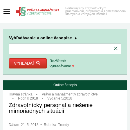
Portál určený zdravotníckym
pracovníkom, právnikom a zamestnancom
štátnych a verejných inštitúcií
Vyhľadávanie
v online časopise
Rozšírené
VYHĽADAŤ
vyhľadávanie
Online časopis
Hlavná stránka
Právo a manažment v zdravotníctve
Ročník 2018
Vydanie 5/2018
Zdravotnícky personál a riešenie
mimoriadnych situácií
Dátum:
21. 5. 2018
Rubrika:
Trendy