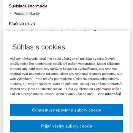
Súvisiace informácie
Podobné články
Kľúčové slová
Trendy
Výskum
Zdravotnícky pracovník
Stres
Register kľúčových slov
Súhlas s cookies
Výskumom realizovaným britskou
Anglia Ruskin University
sa
Vážený návštevník, snažíme sa zo všetkých síl prinášať vysokú úroveň
zistilo, že každodenné pracovné zaťaženie zdravotníckeho
používateľského komfortu pri používaní našich webstránok. Medzi základné
personálu spojené s jeho vysokou pracovnou vyťaženosťou a
predpoklady patrí napr. aby správne fungovalo vyhľadávanie, aby sme vás
stresmi robia zdravotné služby zraniteľnými voči naplneniu
neobťažovali nevhodnou reklamou alebo aby sme mali dostatok podnetov, ako
svojej dôležitej funkcie počas mimoriadnych udalostí. Štúdia
web vylepšovať. Preto od Vás potrebujeme súhlas so spracovaním súborov
cookies, t. j. malých súborov, ktoré sa dočasne ukladajú vo vašom prehliadači.
bola v nedávnej dobe publikovaná v časopise
Procedia
Vopred ďakujeme za udelenie súhlasu. Dáta využijeme na zlepšovanie našich
Engineering
.
služieb a prispôsobenie obsahu webu priamo Vám na mieru.
Viac informácií
Pracovné zaťaženie, zvýšený stres a nedostatok motivácie
zdravotníckych pracovníkov by mohlo mať za následok
Odmietnut nepovinné súbory cookie
nefunkčnosť zdravotníckych zariadení, ktoré budú vystavené
nutnosti riešiť následky závažnej udalosti, akými sú napríklad
záplavy, zemetrasenie alebo väčšie hromadné nešťastie. Správne
Prijať všetky súbory cookie
fungovanie zdravotníckeho zariadenia je totiž v takejto situácii