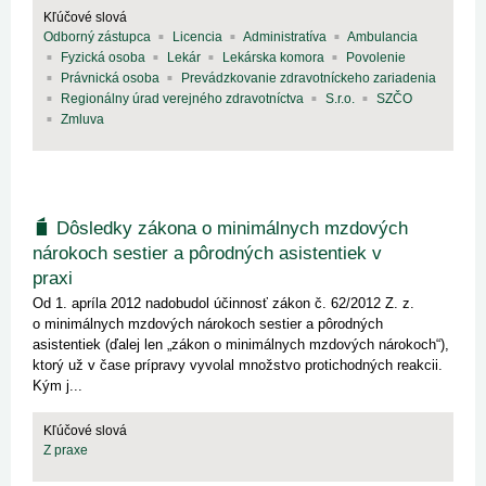
Kľúčové slová
Odborný zástupca
Licencia
Administratíva
Ambulancia
Fyzická osoba
Lekár
Lekárska komora
Povolenie
Právnická osoba
Prevádzkovanie zdravotníckeho zariadenia
Regionálny úrad verejného zdravotníctva
S.r.o.
SZČO
Zmluva
Dôsledky zákona o minimálnych mzdových
nárokoch sestier a pôrodných asistentiek v
praxi
Od 1. apríla 2012 nadobudol účinnosť zákon č. 62/2012 Z. z.
o minimálnych mzdových nárokoch sestier a pôrodných
asistentiek (ďalej len „zákon o minimálnych mzdových nárokoch“),
ktorý už v čase prípravy vyvolal množstvo protichodných reakcii.
Kým j...
Kľúčové slová
Z praxe