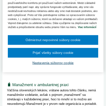
používateľského komfortu pri používaní našich webstránok. Medzi základné
predpoklady patrí napr. aby správne fungovalo vyhľadávanie, aby sme vás
neobťažovali nevhodnou reklamou alebo aby sme mali dostatok podnetov, ako
web vylepšovať. Preto od Vás potrebujeme súhlas so spracovaním súborov
Praktické problémy realizácie novely
cookies, t. j. malých súborov, ktoré sa dočasne ukladajú vo vašom prehliadači.
zákona o dani z príjmov v zdravotníctve
Vopred ďakujeme za udelenie súhlasu. Dáta využijeme na zlepšovanie našich
služieb a prispôsobenie obsahu webu priamo Vám na mieru.
Viac informácií
Novela zákona č. 595/2003 Z. z. o dani z príjmov v znení
neskorších predpisov (zákon č. 333/2014 Z. z., ktorým sa mení a
dopĺňa zákon č. 595/2003 Z. z. o dani z príjmov v z. n. p. a ktorým
Odmietnut nepovinné súbory cookie
sa menia a dopĺňajú niektoré zákony – ďalej len „novela“),...
Kľúčové slová
Prijať všetky súbory cookie
Elektronická registračná pokladnica
Daň
Plnenie nepeňažné
Plnenie peňažné
Virtuálna registračná pokladnica
Nastavenia súborov cookie
Manažment v ambulantnej praxi
Väčšina slovenských lekárov, vrátane autora tohto článku, nemá
manažérske vzdelanie, avšak s pojmom „manažment“ sa
stretávajú v každodennej praxi, hoci to mnohí si to možno ani
neuvedomujú Manažment je v prvom rade organizácia a poriadok.