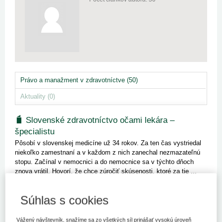
Právo a manažment v zdravotníctve (50)
Aktuality (0)
Slovenské zdravotníctvo očami lekára –
špecialistu
Pôsobí v slovenskej medicíne už 34 rokov. Za ten čas vystriedal
niekoľko zamestnaní a v každom z nich zanechal nezmazateľnú
stopu. Začínal v nemocnici a do nemocnice sa v týchto dňoch
znova vrátil. Hovorí, že chce zúročiť skúsenosti, ktoré za tie ...
Kľúčové slová
Súhlas s cookies
Rozhovor
Ústavná zdravotná starostlivosť
Zdravotná starostlivosť
Vážený návštevník, snažíme sa zo všetkých síl prinášať vysokú úroveň