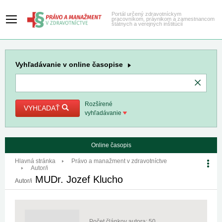
Portál určený zdravotníckym
pracovníkom, právnikom a zamestnancom
štátnych a verejných inštitúcií
Vyhľadávanie
v online časopise
Rozšírené
VYHĽADAŤ
vyhľadávanie
Online časopis
Hlavná stránka
Právo a manažment v zdravotníctve
Autor/i
MUDr. Jozef Klucho
Autor/i
Počet článkov autora: 50