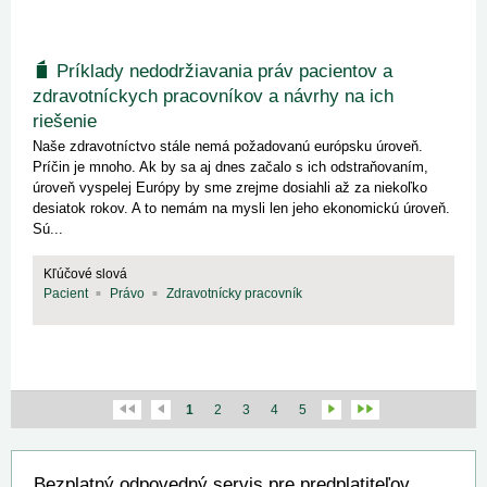
Príklady nedodržiavania práv pacientov a
zdravotníckych pracovníkov a návrhy na ich
riešenie
Naše zdravotníctvo stále nemá požadovanú európsku úroveň.
Príčin je mnoho. Ak by sa aj dnes začalo s ich odstraňovaním,
úroveň vyspelej Európy by sme zrejme dosiahli až za niekoľko
desiatok rokov. A to nemám na mysli len jeho ekonomickú úroveň.
Sú...
Kľúčové slová
Pacient
Právo
Zdravotnícky pracovník
1
2
3
4
5
Bezplatný odpovedný servis pre predplatiteľov