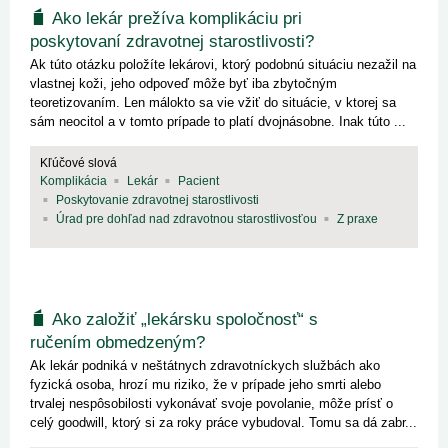
Ako lekár prežíva komplikáciu pri
poskytovaní zdravotnej starostlivosti?
Ak túto otázku položíte lekárovi, ktorý podobnú situáciu nezažil na
vlastnej koži, jeho odpoveď môže byť iba zbytočným
teoretizovaním. Len málokto sa vie vžiť do situácie, v ktorej sa
sám neocitol a v tomto prípade to platí dvojnásobne. Inak túto ...
Kľúčové slová
Komplikácia
Lekár
Pacient
Poskytovanie zdravotnej starostlivosti
Úrad pre dohľad nad zdravotnou starostlivosťou
Z praxe
Ako založiť „lekársku spoločnosť“ s
ručením obmedzeným?
Ak lekár podniká v neštátnych zdravotníckych službách ako
fyzická osoba, hrozí mu riziko, že v prípade jeho smrti alebo
trvalej nespôsobilosti vykonávať svoje povolanie, môže prísť o
celý goodwill, ktorý si za roky práce vybudoval. Tomu sa dá zabr...