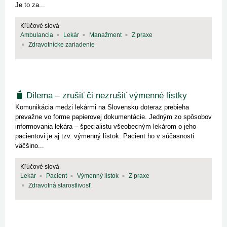
Je to za...
Kľúčové slová
Ambulancia
Lekár
Manažment
Z praxe
Zdravotnícke zariadenie
Dilema – zrušiť či nezrušiť výmenné lístky
Komunikácia medzi lekármi na Slovensku doteraz prebieha
prevažne vo forme papierovej dokumentácie. Jedným zo spôsobov
informovania lekára – špecialistu všeobecným lekárom o jeho
pacientovi je aj tzv. výmenný lístok. Pacient ho v súčasnosti
väčšino...
Kľúčové slová
Lekár
Pacient
Výmenný lístok
Z praxe
Zdravotná starostlivosť