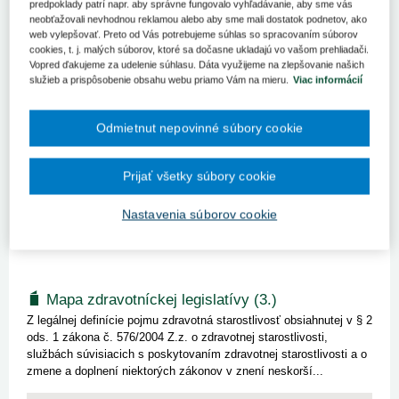
predpoklady patrí napr. aby správne fungovalo vyhľadávanie, aby sme vás
neobťažovali nevhodnou reklamou alebo aby sme mali dostatok podnetov, ako
web vylepšovať. Preto od Vás potrebujeme súhlas so spracovaním súborov
cookies, t. j. malých súborov, ktoré sa dočasne ukladajú vo vašom prehliadači.
Vopred ďakujeme za udelenie súhlasu. Dáta využijeme na zlepšovanie našich
Mapa zdravotníckej legislatívy (4.)
služieb a prispôsobenie obsahu webu priamo Vám na mieru.
Viac informácií
Základný právny rámec financovania zdravotnej starostlivosti je
tvorený zákonom č. 580/2004 Z.z. o zdravotnom poistení a o
zmene a doplnení zákona č. 95/2002 Z.z. o poisťovníctve a o
Odmietnut nepovinné súbory cookie
zmene a doplnení niektorých zákonov v znení neskorších
predpisov...
Prijať všetky súbory cookie
Kľúčové slová
Financovanie
Financovanie nákladnej liečby
Nastavenia súborov cookie
Mapa zdravotníckej legislatívy (3.)
Z legálnej definície pojmu zdravotná starostlivosť obsiahnutej v § 2
ods. 1 zákona č. 576/2004 Z.z. o zdravotnej starostlivosti,
službách súvisiacich s poskytovaním zdravotnej starostlivosti a o
zmene a doplnení niektorých zákonov v znení neskorší...