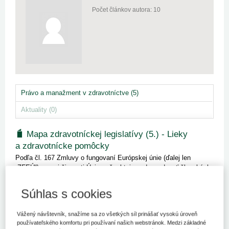
Počet článkov autora: 10
Právo a manažment v zdravotníctve (5)
Aktuality (0)
Mapa zdravotníckej legislatívy (5.) - Lieky
a zdravotnícke pomôcky
Podľa čl. 167 Zmluvy o fungovaní Európskej únie (ďalej len
„ZFEÚ“), sa pri činnosti Únie „rešpektuje zodpovednosť členských
štátov za vymedzenie ich zdravotnej politiky, za organizáciu a
poskytovanie zdravotníckych služieb a zdravotnej starostlivo...
Súhlas s cookies
Kľúčové slová
Vážený návštevník, snažíme sa zo všetkých síl prinášať vysokú úroveň
Financovanie
Legislatíva
Liek
Zdravotnícka pomôcka
používateľského komfortu pri používaní našich webstránok. Medzi základné