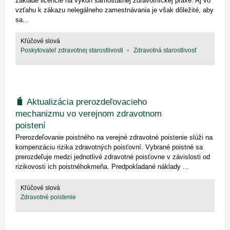
základe licencie na výkon samostatnej zdravotníckej praxe. Aj vo
vzťahu k zákazu nelegálneho zamestnávania je však dôležité, aby
sa...
Kľúčové slová
Poskytovateľ zdravotnej starostlivosti
Zdravotná starostlivosť
Aktualizácia prerozdeľovacieho
mechanizmu vo verejnom zdravotnom
poistení
Prerozdeľovanie poistného na verejné zdravotné poistenie slúži na
kompenzáciu rizika zdravotných poisťovní. Vybrané poistné sa
prerozdeľuje medzi jednotlivé zdravotné poisťovne v závislosti od
rizikovosti ich poistnéhokmeňa. Predpokladané náklady ...
Kľúčové slová
Zdravotné poistenie