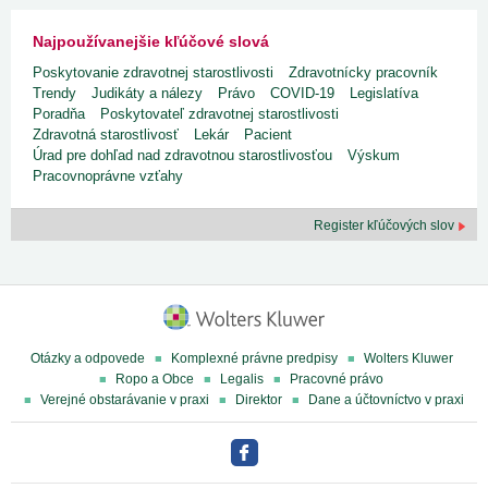
Najpoužívanejšie kľúčové slová
Poskytovanie zdravotnej starostlivosti
Zdravotnícky pracovník
Trendy
Judikáty a nálezy
Právo
COVID-19
Legislatíva
Poradňa
Poskytovateľ zdravotnej starostlivosti
Zdravotná starostlivosť
Lekár
Pacient
Úrad pre dohľad nad zdravotnou starostlivosťou
Výskum
Pracovnoprávne vzťahy
Register kľúčových slov
Otázky a odpovede
Komplexné právne predpisy
Wolters Kluwer
Ropo a Obce
Legalis
Pracovné právo
Verejné obstarávanie v praxi
Direktor
Dane a účtovníctvo v praxi