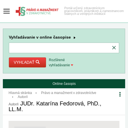
Portál určený zdravotníckym
pracovníkom, právnikom a zamestnancom
štátnych a verejných inštitúcií
Vyhľadávanie
v online časopise
Rozšírené
VYHĽADAŤ
vyhľadávanie
Online časopis
Hlavná stránka
Právo a manažment v zdravotníctve
Autor/i
JUDr. Katarína Fedorová, PhD.,
Autor/i
LL.M.