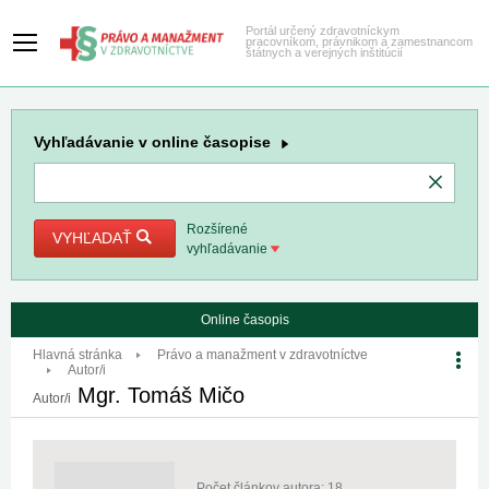
Portál určený zdravotníckym
pracovníkom, právnikom a zamestnancom
štátnych a verejných inštitúcií
Vyhľadávanie
v online časopise
Rozšírené
VYHĽADAŤ
vyhľadávanie
Online časopis
Hlavná stránka
Právo a manažment v zdravotníctve
Autor/i
Mgr. Tomáš Mičo
Autor/i
Počet článkov autora: 18