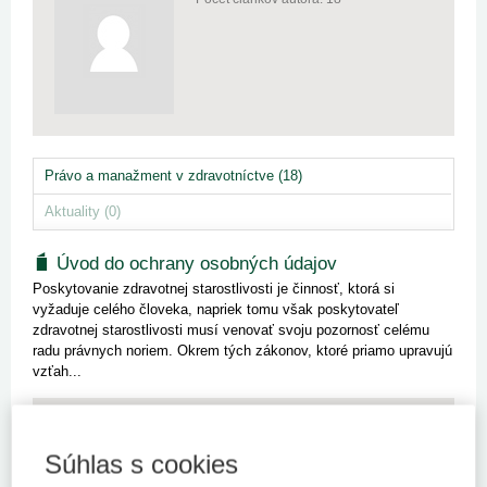
Právo a manažment v zdravotníctve (18)
Aktuality (0)
Úvod do ochrany osobných údajov
Poskytovanie zdravotnej starostlivosti je činnosť, ktorá si
vyžaduje celého človeka, napriek tomu však poskytovateľ
zdravotnej starostlivosti musí venovať svoju pozornosť celému
radu právnych noriem. Okrem tých zákonov, ktoré priamo upravujú
vzťah...
Kľúčové slová
Ochrana osobných údajov
Dotknutá osoba
Osobné údaje
Poskytovanie zdravotnej starostlivosti
Súhlas s cookies
Poskytovateľ zdravotnej starostlivosti
Povinnosť