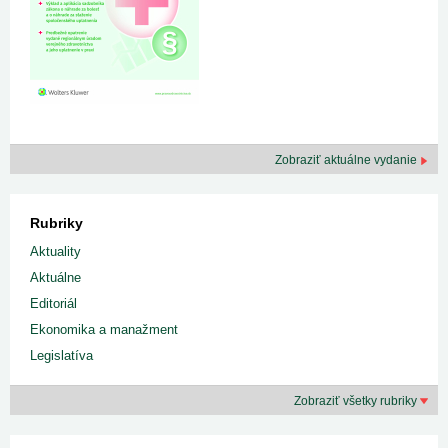
Zobraziť aktuálne vydanie
Rubriky
Aktuality
Aktuálne
Editoriál
Ekonomika a manažment
Legislatíva
Zobraziť všetky rubriky