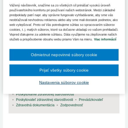
Úrad na ochranu osobných údajov
Vážený návštevník, snažíme sa zo všetkých síl prinášať vysokú úroveň
používateľského komfortu pri používaní našich webstránok. Medzi základné
predpoklady patrí napr. aby správne fungovalo vyhľadávanie, aby sme vás
neobťažovali nevhodnou reklamou alebo aby sme mali dostatok podnetov, ako
web vylepšovať. Preto od Vás potrebujeme súhlas so spracovaním súborov
cookies, t. j. malých súborov, ktoré sa dočasne ukladajú vo vašom prehliadači.
Ochrana osobných údajov pri vedení
Vopred ďakujeme za udelenie súhlasu. Dáta využijeme na zlepšovanie našich
zdravotnej dokumentácie
služieb a prispôsobenie obsahu webu priamo Vám na mieru.
Viac informácií
V prvej časti seriálu o ochrane osobných údajov pri poskytovaní
zdravotnej starostlivosti som vysvetlil základné pojmy, používané
Odmietnut nepovinné súbory cookie
v tejto právnej oblasti a zosumarizoval základné princípy, ktorými
sa ochrana osobných údajov vo všeobecnosti riadi.
Prijať všetky súbory cookie
Kľúčové slová
Dohľad
Poučenie
Systém
Ochrana osobných údajov
Nastavenia súborov cookie
Elektronická forma
Osobné údaje
Poskytovanie zdravotnej dokumentácie
Poskytovanie zdravotnej starostlivosti
Poskytovateľ zdravotnej starostlivosti
Prevádzkovateľ
Zdravotná dokumentácia
Zodpovednosť