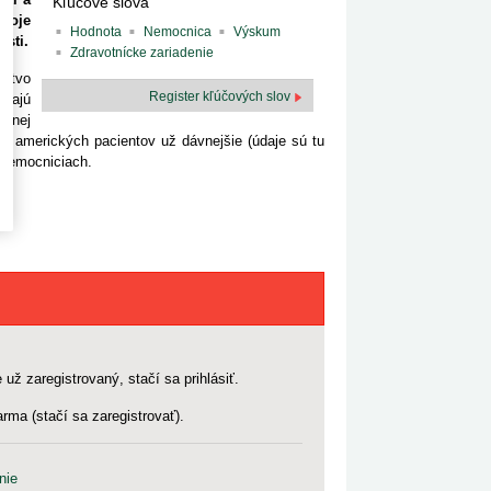
Kľúčové slová
troje
Hodnota
Nemocnica
Výskum
osti.
Zdravotnícke zariadenie
žstvo
Register kľúčových slov
ávajú
álnej
y amerických pacientov už dávnejšie (údaje sú tu
h nemocniciach.
 už zaregistrovaný, stačí sa prihlásiť.
rma (stačí sa zaregistrovať).
nie