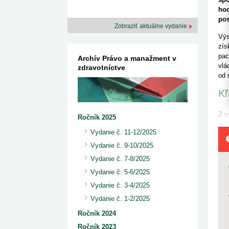
kategorizovaných liekov 1. 8....
Od 1. augusta 2026 sa za
1. 7. 2026
redakcia
ho
implementáciu nových elekt
Ministerstvo zdravotníctva zverejnilo aktualizovaný
pos
knižke
Zobraziť aktuálne vydanie
zoznam kategori...
29. 6. 2026
redakcia
Výs
Rezort zdravotníctva zverejnil zoznam
zís
kategorizovaných špeciálnych ...
pac
Archív Právo a manažment v
29. 6. 2026
redakcia
vlá
zdravotníctve
Výzva na podporu dostupnosti zdravotnej
od 
starostlivosti v centrách z...
22. 6. 2026
redakcia
Kľ
Z v
Ročník 2025
Vydanie č. 11-12/2025
Vydanie č. 9-10/2025
Vydanie č. 7-8/2025
Vydanie č. 5-6/2025
Vydanie č. 3-4/2025
Vydanie č. 1-2/2025
Ročník 2024
Ročník 2023