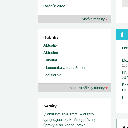
Ročník 2022
Staršie ročníky
Rubriky
Aktuality
Odh
Aktuálne
1. 
Editoriál
Mož
1. 
Ekonomika a manažment
Náp
Legislatíva
JUD
Bez
Zobraziť všetky rubriky
PhD
Pri
1. 
Seriály
„Konštatovanie smrti“ – otázky
vyplývajúce z aktuálnej právnej
úpravy a aplikačnej praxe
Be