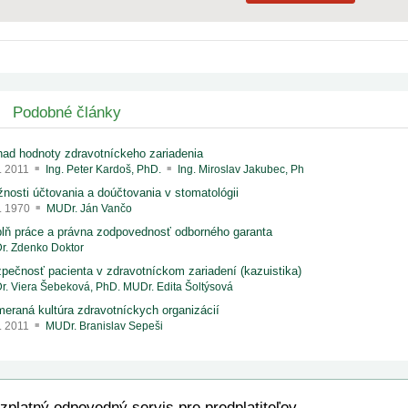
Podobné články
ad hodnoty zdravotníckeho zariadenia
8. 2011
Ing. Peter Kardoš, PhD.
Ing. Miroslav Jakubec, Ph
nosti účtovania a doúčtovania v stomatológii
1. 1970
MUDr. Ján Vančo
lň práce a právna zodpovednosť odborného garanta
r. Zdenko Doktor
pečnosť pacienta v zdravotníckom zariadení (kazuistika)
r. Viera Šebeková, PhD.
MUDr. Edita Šoltýsová
meraná kultúra zdravotníckych organizácií
8. 2011
MUDr. Branislav Sepeši
zplatný odpovedný servis pre predplatiteľov