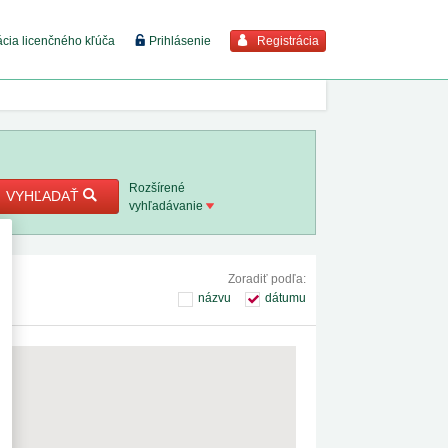
Registrácia
ácia licenčného kľúča
Prihlásenie
braziť viac
7. 8. 2026
Rozšírené
VYHĽADAŤ
vyhľadávanie
8. 8. 2026
Zoradiť podľa:
 18. 8.
názvu
dátumu
 2. 8.
 1. 8.
1. 8. 2026