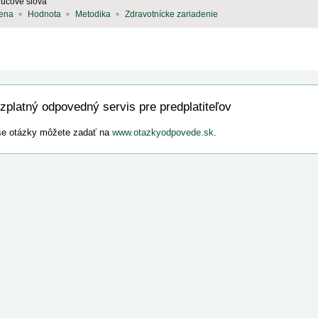
ľúčové slová
ena
Hodnota
Metodika
Zdravotnícke zariadenie
zplatný odpovedný servis pre predplatiteľov
e otázky môžete zadať na
www.otazkyodpovede.sk
.