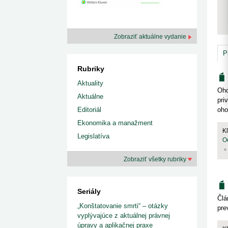
kategorizovaných liekov 1. 8....
Od 1. augusta 2026 sa za
1. 7. 2026
redakcia
implementáciu nových elekt
Ministerstvo zdravotníctva zverejnilo aktualizovaný
knižke
zoznam kategori...
29. 6. 2026
redakcia
Zobraziť aktuálne vydanie
Rezort zdravotníctva zverejnil zoznam
kategorizovaných špeciálnych ...
P
29. 6. 2026
redakcia
Rubriky
Výzva na podporu dostupnosti zdravotnej
starostlivosti v centrách z...
Aktuality
22. 6. 2026
redakcia
Oho
Aktuálne
pri
Editoriál
oho
Ekonomika a manažment
K
Legislatíva
O
Zobraziť všetky rubriky
Seriály
Člá
„Konštatovanie smrti“ – otázky
pre
vyplývajúce z aktuálnej právnej
úpravy a aplikačnej praxe