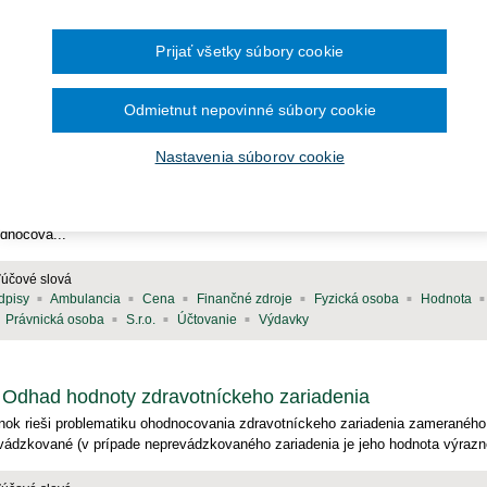
Ročník 2014
2016
čína šesťmesačné prechodné obdobie na
Ročník 2013
2015
ronických služieb v elektronickej zdravotnej
Ročník 2012
2014
Prijať všetky súbory cookie
Ročník 2011
2013
Ročník 2010
2012
Ročník 2026
2011
2010
Odmietnut nepovinné súbory cookie
rávo a manažment v zdravotníctve (2)
Aktuality (0)
Nastavenia súborov cookie
Odhad hodnoty ambulancie lekára
dnocovanie podnikov sa dostalo do popredia od roku 1989 po prechode na tr
vatizácie vznikla potreba stanovenia hodnoty podnikov v súvislosti s ich pred
dnocova...
ľúčové slová
dpisy
Ambulancia
Cena
Finančné zdroje
Fyzická osoba
Hodnota
Právnická osoba
S.r.o.
Účtovanie
Výdavky
Odhad hodnoty zdravotníckeho zariadenia
nok rieši problematiku ohodnocovania zdravotníckeho zariadenia zameraného 
vádzkované (v prípade neprevádzkovaného zariadenia je jeho hodnota výrazne