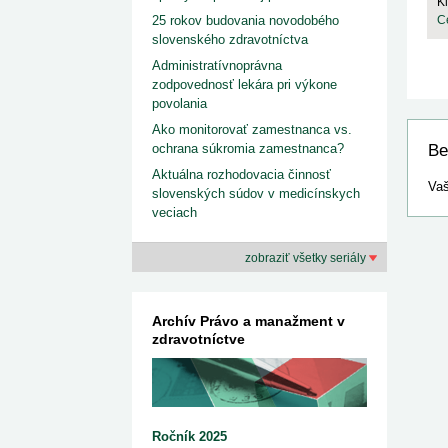
K
25 rokov budovania novodobého
C
slovenského zdravotníctva
Administratívnoprávna
zodpovednosť lekára pri výkone
povolania
Ako monitorovať zamestnanca vs.
ochrana súkromia zamestnanca?
Be
Aktuálna rozhodovacia činnosť
Vaš
slovenských súdov v medicínskych
veciach
zobraziť všetky seriály
Archív Právo a manažment v
zdravotníctve
Ročník 2025