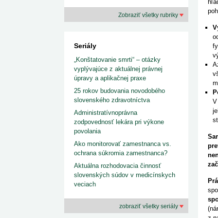
hľa
poh
Zobraziť všetky rubriky
V
o
Seriály
f
v
„Konštatovanie smrti“ – otázky
A
vyplývajúce z aktuálnej právnej
v
úpravy a aplikačnej praxe
m
25 rokov budovania novodobého
P
slovenského zdravotníctva
V
j
Administratívnoprávna
s
zodpovednosť lekára pri výkone
povolania
Sa
Ako monitorovať zamestnanca vs.
pre
ochrana súkromia zamestnanca?
nen
zač
Aktuálna rozhodovacia činnosť
slovenských súdov v medicínskych
Prá
veciach
spo
sp
zobraziť všetky seriály
(ná
z n