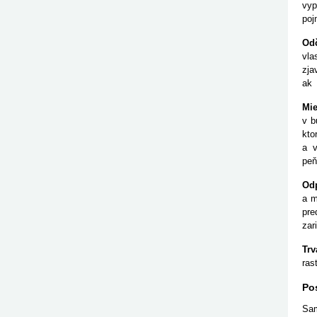
vyp
poj
Odč
vla
zja
ak
j
Mie
v b
kto
a v
peň
Od
a m
pre
zar
Trv
ras
Po
Sam