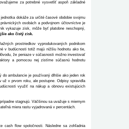
považujeme za potrebné vysvetliť aspoň základné
á jednotka dokáže za určité časové obdobie svojmu
i právnických osobách a podvojnom účtovníctve je
nik vykazuje zisk, môže byť platobne neschopný,
šie ako čistý zisk.
ňažných prostriedkov vyprodukovaných podnikom
é v budúcnosti totiž majú nižšiu hodnotu ako tie,
z dôvodu, že peniaze v súčasnosti možno investovať
 faktory a pomocou nej zistíme súčasnú hodnotu
 do ambulancie je používaný dlhšie ako jeden rok
 už v prvom roku, ale postupne. Odpisy spravidla
budúcnosti využiť na nákup a obnovu existujúcich
 prípadne stagnujú. Väčšinou sa uvažuje s miernym
ržateľná miera rastu vyjadrovaná v percentách.
e cash flow spoločnosti. Následne sa zohľadnia