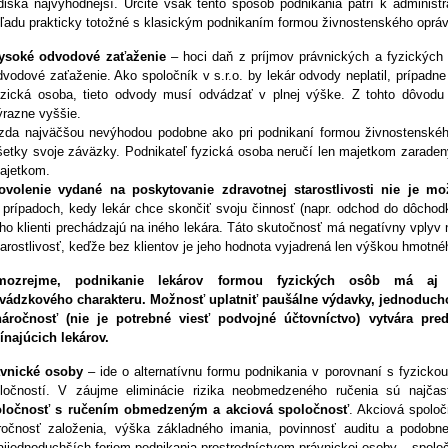
diska najvýhodnejší. Určite však tento spôsob podnikania patrí k admini
ľadu prakticky totožné s klasickým podnikaním formou živnostenského opráv
ysoké odvodové zaťaženie
– hoci daň z príjmov právnických a fyzických 
dvodové zaťaženie. Ako spoločník v s.r.o. by lekár odvody neplatil, prípadne 
yzická osoba, tieto odvody musí odvádzať v plnej výške. Z tohto dôvodu
ýrazne vyššie.
zda najväčšou nevýhodou podobne ako pri podnikaní formou živnostenské
šetky svoje záväzky. Podnikateľ fyzická osoba neručí len majetkom zarade
ajetkom.
ovolenie vydané na poskytovanie zdravotnej starostlivosti nie je 
 prípadoch, kedy lekár chce skončiť svoju činnosť (napr. odchod do dôchodk
eho klienti prechádzajú na iného lekára. Táto skutočnosť má negatívny vply
tarostlivosť, keďže bez klientov je jeho hodnota vyjadrená len výškou hmotn
mozrejme, podnikanie lekárov formou fyzických osôb má aj s
vádzkového charakteru. Možnosť uplatniť paušálne výdavky, jednoducho
áročnosť (nie je potrebné viesť podvojné účtovníctvo) vytvára pre
ínajúcich lekárov.
vnické osoby
– ide o alternatívnu formu podnikania v porovnaní s fyzick
ločností. V záujme eliminácie rizika neobmedzeného ručenia sú najča
oločnosť s ručením obmedzeným a akciová spoločnosť
. Akciová spolo
ročnosť založenia, výška základného imania, povinnosť auditu a podobn
ajjednoduchších foriem podnikania prostredníctvom právnickej osoby – spo