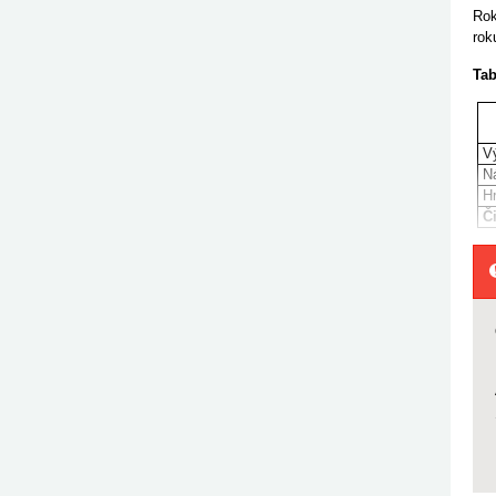
Rok
rok
Tab
V
N
H
Č