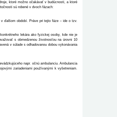
roje, ktoré možno očakávať v budúcnosti, a ktoré
utočnosti sú robené v dvoch fázach:
v ďalšom období. Práve pri tejto fáze – ide o tzv.
onkrétneho lekára ako fyzickej osoby, kde nie je
uvažovať s obmedzenou životnosťou na úrovni 10
stavená v súlade s odhadovanou dobou vykonávania
revádzkujúceho napr. očnú ambulanciu. Ambulancia
rojovými zariadeniami používanými k vyšetreniam.