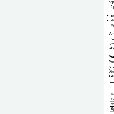
odp
sú 
p
d
v
Vzh
mož
rok
lek
Pra
Pre
je 
Štr
Tab
V
P
V
S