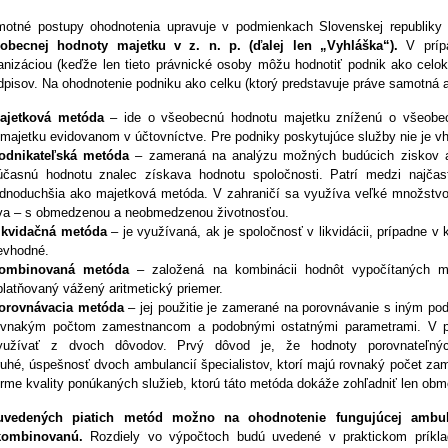
otné postupy ohodnotenia upravuje v podmienkach Slovenskej republik
obecnej hodnoty majetku v z. n. p. (ďalej len „Vyhláška“).
V prípa
anizáciou (keďže len tieto právnické osoby môžu hodnotiť podnik ako celok)
dpisov. Na ohodnotenie podniku ako celku (ktorý predstavuje práve samotná
ajetková metóda
– ide o všeobecnú hodnotu majetku zníženú o všeobecn
 majetku evidovanom v účtovníctve. Pre podniky poskytujúce služby nie je v
odnikateľská metóda
– zameraná na analýzu možných budúcich ziskov a 
účasnú hodnotu znalec získava hodnotu spoločnosti. Patrí medzi najčast
ednoduchšia ako majetková metóda. V zahraničí sa využíva veľké množstvo v
va – s obmedzenou a neobmedzenou životnosťou.
ikvidačná metóda
– je využívaná, ak je spoločnosť v likvidácii, prípadne v
evhodné.
ombinovaná metóda
– založená na kombinácii hodnôt vypočítaných ma
platňovaný vážený aritmetický priemer.
orovnávacia metóda
– jej použitie je zamerané na porovnávanie s iným po
ovnakým počtom zamestnancom a podobnými ostatnými parametrami. V pr
yužívať z dvoch dôvodov. Prvý dôvod je, že hodnoty porovnateľnýc
ruhé, úspešnosť dvoch ambulancií špecialistov, ktorí majú rovnaký počet za
orme kvality ponúkaných služieb, ktorú táto metóda dokáže zohľadniť len ob
uvedených piatich metód možno na ohodnotenie fungujúcej ambula
kombinovanú.
Rozdiely vo výpočtoch budú uvedené v praktickom príkla