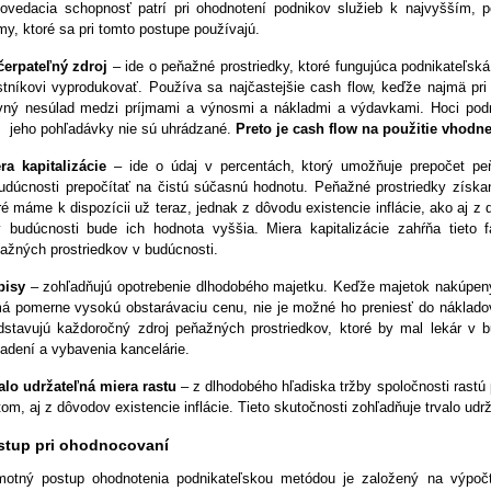
ovedacia schopnosť patrí pri ohodnotení podnikov služieb k najvyšším, 
my, ktoré sa pri tomto postupe používajú.
erpateľný zdroj
– ide o peňažné prostriedky, ktoré fungujúca podnikateľsk
stníkovi vyprodukovať. Používa sa najčastejšie cash flow, keďže najmä pr
vný nesúlad medzi príjmami a výnosmi a nákladmi a výdavkami. Hoci pod
eho pohľadávky nie sú uhrádzané.
Preto je cash flow na použitie vhodnej
ra kapitalizácie
– ide o údaj v percentách, ktorý umožňuje prepočet pe
udúcnosti prepočítať na čistú súčasnú hodnotu. Peňažné prostriedky získan
ré máme k dispozícii už teraz, jednak z dôvodu existencie inflácie, ako aj 
 budúcnosti bude ich hodnota vyššia. Miera kapitalizácie zahŕňa tieto
ažných prostriedkov v budúcnosti.
pisy
– zohľadňujú opotrebenie dlhodobého majetku. Keďže majetok nakúpený
á pomerne vysokú obstarávaciu cenu, nie je možné ho preniesť do nákladov
dstavujú každoročný zdroj peňažných prostriedkov, ktoré by mal lekár v 
iadení a vybavenia kancelárie.
alo udržateľná miera rastu
– z dlhodobého hľadiska tržby spoločnosti rastú
tom, aj z dôvodov existencie inflácie. Tieto skutočnosti zohľadňuje trvalo ud
stup pri ohodnocovaní
otný postup ohodnotenia podnikateľskou metódou je založený na výpočt