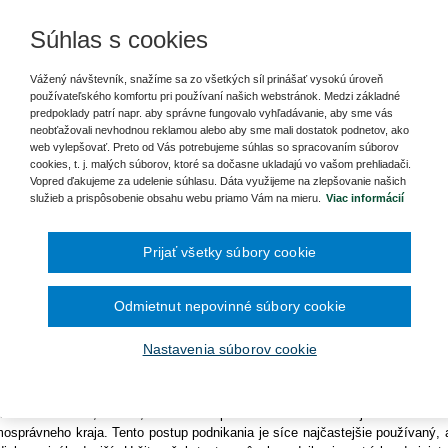
Ročník 2014
2016
čína šesťmesačné prechodné obdobie na
Ročník 2013
2015
dnocovanie podnikov bežne využívajú aj vrcholoví manažéri na manažérske
ronických služieb v elektronickej zdravotnej
Ročník 2012
Súhlas s cookies
2014
hodovanie. V mnohých prípadoch rozhodnutiu o expanzii podniku prípadne je
Ročník 2011
2013
vorení a presunutí do iného štátu predchádza ohodnotenie podniku formou
Ročník 2010
2012
leckého posudku.
Vážený návštevník, snažíme sa zo všetkých síl prinášať vysokú úroveň
Ročník 2026
2011
používateľského komfortu pri používaní našich webstránok. Medzi základné
2010
dnocovanie podnikov sa dostalo do popredia od roku 1989 po prechode na t
predpoklady patrí napr. aby správne fungovalo vyhľadávanie, aby sme vás
podárstvo. V období veľkej a malej privatizácie vznikla potreba stano
neobťažovali nevhodnou reklamou alebo aby sme mali dostatok podnetov, ako
noty podnikov v súvislosti s ich predajom. V súčasnosti je už problem
web vylepšovať. Preto od Vás potrebujeme súhlas so spracovaním súborov
cookies, t. j. malých súborov, ktoré sa dočasne ukladajú vo vašom prehliadači.
dnocovania dostatočne rozpracovaná a okrem znalcov a znaleckých organiz
Vopred ďakujeme za udelenie súhlasu. Dáta využijeme na zlepšovanie našich
dnocovanie podnikov bežne využívajú aj vrcholoví manažéri na manažérsk
služieb a prispôsobenie obsahu webu priamo Vám na mieru.
Viac informácií
xpanzii podniku prípadne jeho zatvorení a presunutí do iného štátu pr
udku.
Prijať všetky súbory cookie
nok rieši problematiku ohodnocovania ambulancie lekára, ktorá je prevádzko
nota výrazne odlišná a odlišné sú aj využívané metódy ohodnocovania), v
inácie a samozrejme nehmotného majetku, ktorý predstavuje know-how a scho
Odmietnut nepovinné súbory cookie
ôsoby podnikania pri poskytovaní zdravotníckej starostlivosti
Nastavenia súborov cookie
otní lekári môžu podnikať a vykonávať svoju prax ako fyzické alebo právnic
ické osoby
– najčastejšia forma podnikania, ide o tzv. slobodné povola
ríklad advokáti, notári, znalci a podobne. Podnikanie
je realizovan
osprávneho kraja. Tento postup podnikania je síce najčastejšie používaný