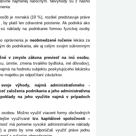
stratívne najmenej náročným. Nevýhody sú z nášho
nenia:
osôb je rovnaká (19 %), rozdiel predstavuje práve
, by platil len zdravotné poistenie. Ak podniká ako
 sú náklady na podnikanie formou fyzickej osoby
ho oprávnenia je
neobmedzené ručenie
lekára za
ným do podnikania, ale aj celým svojim súkromným
možné v zmysle zákona previesť na inú osobu.
u, úmrtie, zmena trvalého bydliska, iné dôvodov),
v najmä na hodnotu subjektu poskytujúceho lekársku
ého majetku po odpočítaní záväzkov.
voje výhody, najmä administratívneho -
sť založenia podnikania a jeho administratívna
dpoklady na jeho využitie najmä v prípadoch
ou osobou. Možno využiť viaceré formy obchodných
stejšie využívané
tzv. kapitálové spoločnosti –
čnosť má pomerne vysoké administratívne náklady
e) a preto by sme odporúčali využiť práve jednu
ločnosť s ručením obmedzeným.