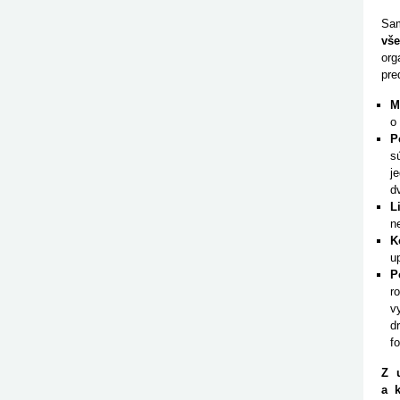
Sam
vše
org
pre
M
o
P
s
j
d
L
n
K
u
P
r
v
d
f
Z 
a 