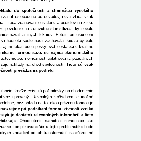
vkladu do spoločnosti a eliminácia vysokého
sú zatiaľ oslobodené od odvodov, nová vláda však
a – teda zdaňovanie dividend a podielov na zisku
že povolenie na zdravotnú starostlivosť by nebolo
mestnávať aj iných lekárov. Potom pri ukončení
y sa hodnota spoločnosti zachovala, keďže by bolo
aj iní lekári budú poskytovať dostatočne kvalitné
dnikanie formou s.r.o. sú najmä ekonomického
 účtovníctva, nemožnosť uplatňovania paušálnych
yšujú náklady na chod spoločnosti.
Tieto sú však
žnosti prevádzania podielu.
lancie, keďže existujú požiadavky na ohodnotenie
islatívne upravený. Rovnakým spôsobom je možné
a podobne, bez ohľadu na to, akou právnou formou je
mozrejme pri podnikaní formou živnosti vzniká
ytuje dostatok relevantných informácií a tieto
vádzkuje
. Ohodnotenie samotnej nemocnice ako
ýrazne komplikovanejšie a tejto problematike bude
ckych zariadení pri ich transformácií na súkromné