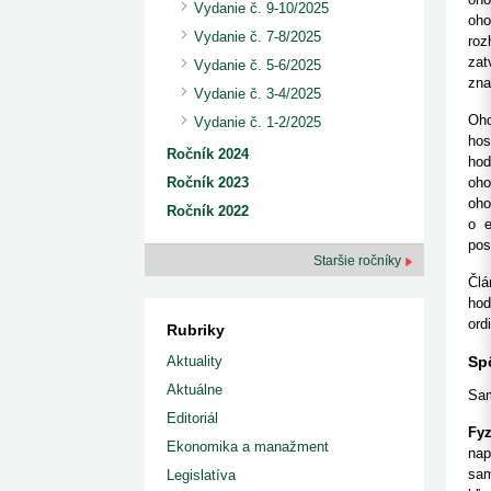
kategorizovaných liekov 1. 8....
Vydanie č. 9-10/2025
Od 1. augusta 2026 sa za
1. 7. 2026
redakcia
oho
implementáciu nových elekt
Vydanie č. 7-8/2025
Ministerstvo zdravotníctva zverejnilo aktualizovaný
roz
knižke
zoznam kategori...
zat
Vydanie č. 5-6/2025
29. 6. 2026
redakcia
zna
Vydanie č. 3-4/2025
Rezort zdravotníctva zverejnil zoznam
kategorizovaných špeciálnych ...
Oho
Vydanie č. 1-2/2025
29. 6. 2026
redakcia
hos
Výzva na podporu dostupnosti zdravotnej
Ročník 2024
hod
starostlivosti v centrách z...
oho
Ročník 2023
22. 6. 2026
redakcia
oho
Ročník 2022
o e
pos
Staršie ročníky
Člá
hod
ord
Rubriky
Sp
Aktuality
Aktuálne
Sam
Editoriál
Fyz
Ekonomika a manažment
nap
sam
Legislatíva