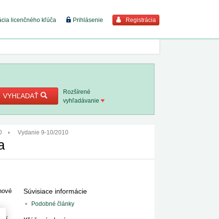
Registrácia
ácia licenčného kľúča
Prihlásenie
braziť viac
7. 8. 2026
Rozšírené
VYHĽADAŤ
vyhľadávanie
8. 8. 2026
0
Vydanie 9-10/2010
 18. 8.
a
 2. 8.
 1. 8.
Súvisiace informácie
hové
Podobné články
1. 8. 2026
cií,