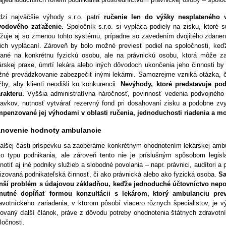
zi najväčšie výhody s.r.o. patrí
ručenie len do výšky nesplateného 
odového zaťaženie.
Spoločník s.r.o. si vypláca podiely na zisku, ktoré 
žuje aj so zmenou tohto systému, prípadne so zavedením dvojitého zdaneni
 ich vyplácaní. Zároveň by bolo možné previesť podiel na spoločnosti, keď
ané na konkrétnu fyzickú osobu, ale na právnickú osobu, ktorá môže za
árskej praxe, úmrtí lekára alebo iných dôvodoch ukončenia jeho činnosti b
né prevádzkovanie zabezpečiť inými lekármi. Samozrejme vzniká otázka, či 
žby, aby klienti neodišli ku konkurencii.
Nevýhody, ktoré predstavuje po
rakteru.
Vyššia administratívna náročnosť, povinnosť vedenia podvojného
avkov, nutnosť vytvárať rezervný fond pri dosahovaní zisku a podobne zv
penzované jej výhodami v oblasti ručenia, jednoduchosti riadenia a mo
anovenie hodnoty ambulancie
alšej časti príspevku sa zaoberáme konkrétnym ohodnotením lekárskej ambu
to typu podnikania, ale zároveň tento nie je príslušným spôsobom leg
notiť aj iné podniky služieb a slobodné povolania – napr. právnici, audítori 
lizovaná podnikateľská činnosť, či ako právnická alebo ako fyzická osoba.
Sa
ší problém s údajovou základňou, keďže jednoduché účtovníctvo neposk
nutné dopĺňať formou konzultácii s lekárom, ktorý ambulanciu pre
avotníckeho zariadenia, v ktorom pôsobí viacero rôznych špecialistov, je v
ovaný ďalší článok, práve z dôvodu potreby ohodnotenia štátnych zdravotní
ločnosti.