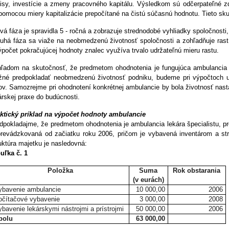
isy, investície a zmeny pracovného kapitálu. Výsledkom sú odčerpateľné zd
pomocou miery kapitalizácie prepočítané na čistú súčasnú hodnotu. Tieto sk
rvá fáza je spravidla 5 - ročná a zobrazuje strednodobé vyhliadky spoločnosti,
ruhá fáza sa viaže na neobmedzenú životnosť spoločnosti a zohľadňuje rast 
ýpočet pokračujúcej hodnoty znalec využíva trvalo udržateľnú mieru rastu.
ľadom na skutočnosť, že predmetom ohodnotenia je fungujúca ambulancia k
né predpokladať neobmedzenú životnosť podniku, budeme pri výpočtoch 
ov. Samozrejme pri ohodnotení konkrétnej ambulancie by bola životnosť na
árskej praxe do budúcnosti.
ktický príklad na výpočet hodnoty ambulancie
dpokladajme, že predmetom ohodnotenia je ambulancia lekára špecialistu, p
prevádzkovaná od začiatku roku 2006, pričom je vybavená inventárom a st
uktúra majetku je nasledovná:
uľka č. 1
Položka
Suma
Rok obstarania
(v eurách)
ybavenie ambulancie
10 000,00
2006
očítačové vybavenie
3 000,00
2008
ybavenie lekárskymi nástrojmi a prístrojmi
50 000,00
2006
polu
63 000,00