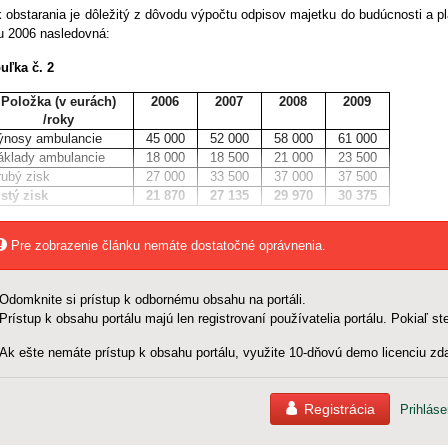
 obstarania je dôležitý z dôvodu výpočtu odpisov majetku do budúcnosti a p
u 2006 nasledovná:
uľka č. 2
Položka (v eurách)
2006
2007
2008
2009
/roky
ýnosy ambulancie
45 000
52 000
58 000
61 000
áklady ambulancie
18 000
18 500
21 000
23 500
rubý zisk
27 000
33 500
37 000
37 500
istý zisk
21 870
27 135
29 970
30 375
Pre zobrazenie článku nemáte dostatočné oprávnenia.
Odomknite si prístup k odbornému obsahu na portáli.
Prístup k obsahu portálu majú len registrovaní používatelia portálu. Pokiaľ ste
Ak ešte nemáte prístup k obsahu portálu, využite 10-dňovú demo licenciu zda
Registrácia
Prihláse