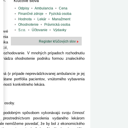
Kľúčové slová
Odpisy
Ambulancia
Cena
ho
Finančné zdroje
Fyzická osoba
Hodnota
Lekár
Manažment
Ohodnotenie
Právnická osoba
S.r.o.
Účtovanie
Výdavky
rhové
venia
Register kľúčových slov
atika
ácií,
e rozhodovanie. V mnohých prípadoch rozhodnutiu
edchádza ohodnotenie podniku formou znaleckého
vaná (v prípade neprevádzkovanej ambulancie je jej
rátane portfólia pacientov, vnútorného vybavenia
pnosti konkrétneho lekára.
ké osoby.
nie, podobným spôsobom vykonávajú svoju činnosť
é prostredníctvom povolenia vydaného lekárom
, ale nemôžeme povedať, že by bol z ekonomického