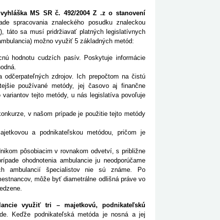
y
vyhláška MS SR č. 492/2004 Z .z o stanovení
de spracovania znaleckého posudku znaleckou
, táto sa musí pridržiavať platných legislatívnych
 ambulancia) možno využiť 5 základných metód:
ú hodnotu cudzích pasív. Poskytuje informácie
hodná.
odčerpateľných zdrojov. Ich prepočtom na čistú
ejšie používané metódy, jej časovo aj finančne
ariantov tejto metódy, u nás legislatíva povoľuje
 konkurze, v našom prípade je použitie tejto metódy
jetkovou a podnikateľskou metódou, pričom je
dnikom pôsobiacim v rovnakom odvetví, s približne
ípade ohodnotenia ambulancie ju neodporúčame
h ambulancií špecialistov nie sú známe. Po
mestnancov, môže byť diametrálne odlišná práve vo
medzene.
ncie využiť tri – majetkovú, podnikateľskú
de. Keďže podnikateľská metóda je nosná a jej