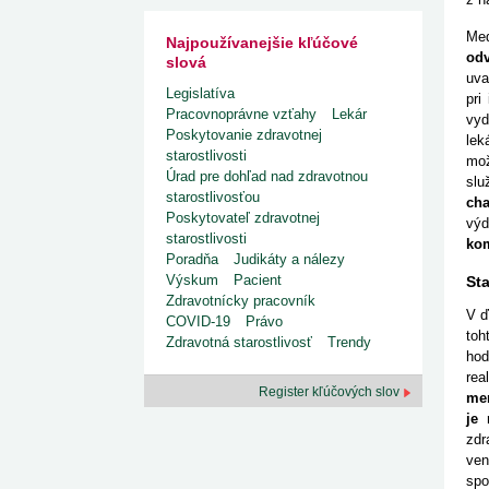
Med
Najpoužívanejšie kľúčové
odv
slová
uva
Legislatíva
pri
Pracovnoprávne vzťahy
Lekár
vyd
Poskytovanie zdravotnej
lek
starostlivosti
mož
Úrad pre dohľad nad zdravotnou
slu
starostlivosťou
cha
Poskytovateľ zdravotnej
výd
starostlivosti
kom
Poradňa
Judikáty a nálezy
Výskum
Pacient
St
Zdravotnícky pracovník
V ď
COVID-19
Právo
toh
Zdravotná starostlivosť
Trendy
hod
rea
Register kľúčových slov
men
je 
zdr
ven
spo