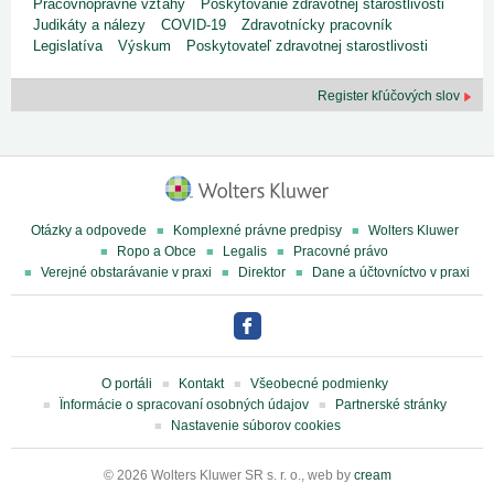
Pracovnoprávne vzťahy
Poskytovanie zdravotnej starostlivosti
Judikáty a nálezy
COVID-19
Zdravotnícky pracovník
Legislatíva
Výskum
Poskytovateľ zdravotnej starostlivosti
Register kľúčových slov
Otázky a odpovede
Komplexné právne predpisy
Wolters Kluwer
Ropo a Obce
Legalis
Pracovné právo
Verejné obstarávanie v praxi
Direktor
Dane a účtovníctvo v praxi
O portáli
Kontakt
Všeobecné podmienky
Ïnformácie o spracovaní osobných údajov
Partnerské stránky
Nastavenie súborov cookies
© 2026 Wolters Kluwer SR s. r. o., web by
cream