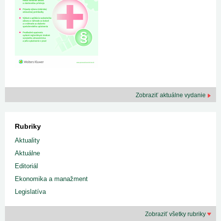
Zobraziť aktuálne vydanie
Rubriky
Aktuality
Aktuálne
Editoriál
Ekonomika a manažment
Legislatíva
Zobraziť všetky rubriky