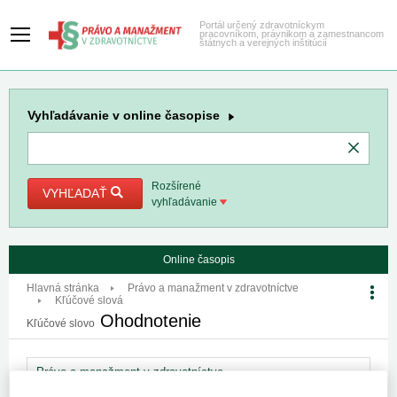
Portál určený zdravotníckym
pracovníkom, právnikom a zamestnancom
štátnych a verejných inštitúcií
Vyhľadávanie
v online časopise
Rozšírené
VYHĽADAŤ
vyhľadávanie
Online časopis
Hlavná stránka
Právo a manažment v zdravotníctve
Kľúčové slová
Ohodnotenie
Kľúčové slovo
Právo a manažment v zdravotníctve