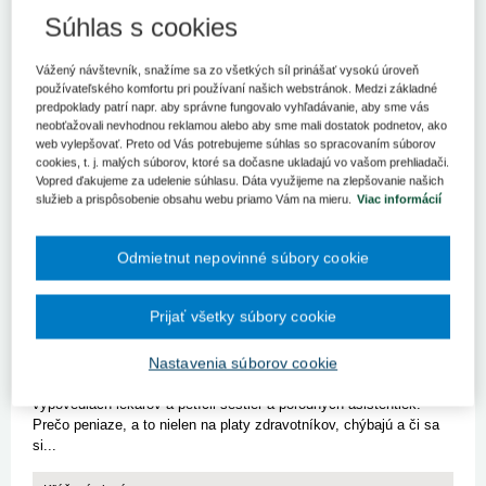
Aktuality
Súhlas s cookies
Odhad hodnoty ambulancie lekára
Vážený návštevník, snažíme sa zo všetkých síl prinášať vysokú úroveň
Ohodnocovanie podnikov sa dostalo do popredia od roku 1989 po
používateľského komfortu pri používaní našich webstránok. Medzi základné
prechode na trhové hospodárstvo. V období veľkej a malej
predpoklady patrí napr. aby správne fungovalo vyhľadávanie, aby sme vás
privatizácie vznikla potreba stanovenia hodnoty podnikov v
neobťažovali nevhodnou reklamou alebo aby sme mali dostatok podnetov, ako
súvislosti s ich predajom. V súčasnosti je už problematika
web vylepšovať. Preto od Vás potrebujeme súhlas so spracovaním súborov
cookies, t. j. malých súborov, ktoré sa dočasne ukladajú vo vašom prehliadači.
ohodnocova...
Vopred ďakujeme za udelenie súhlasu. Dáta využijeme na zlepšovanie našich
služieb a prispôsobenie obsahu webu priamo Vám na mieru.
Viac informácií
Kľúčové slová
Ohodnotenie
Odmietnut nepovinné súbory cookie
Prijať všetky súbory cookie
Kde nájsť peniaze na platy zdravotníkov?
Nastavenia súborov cookie
Otázka platov v slovenskom zdravotníctve rezonuje už roky. Do
povedomia verejnosti sa však dostala až po hromadných
výpovediach lekárov a petícii sestier a pôrodných asistentiek.
Prečo peniaze, a to nielen na platy zdravotníkov, chýbajú a či sa
si...